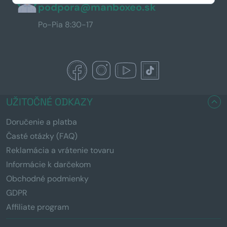
podpora@manboxeo.sk
Po-Pia 8:30-17
UŽITOČNÉ ODKAZY
Doručenie a platba
Časté otázky (FAQ)
Reklamácia a vrátenie tovaru
Informácie k darčekom
Obchodné podmienky
GDPR
Affiliate program