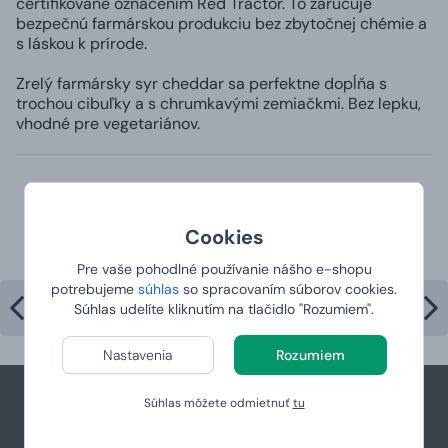
certifikované označením Red Tractor. To zaručuje
bezpečnú farmárskou produkciu bez zbytočnej chémie a
s láskou k prírode.
Zrelý farmársky syr cheddar sa perfektne dopĺňa s
trochou cibuľky a s chrumkavými zemiačkmi. Bez lepku,
vhodné pre vegetariánov.
Najpredávanejšie produkty v
Cookies
kategórii
Pre vaše pohodlné používanie nášho e-shopu
potrebujeme
súhlas
so spracovaním súborov cookies.
Súhlas udelíte kliknutím na tlačidlo "Rozumiem".
Nastavenia
Rozumiem
Súhlas môžete odmietnuť
tu
+421 944 766 858