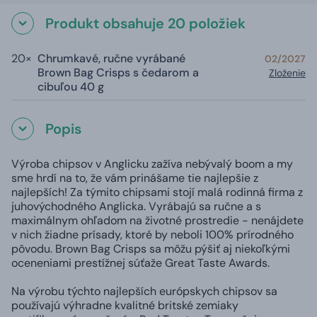
Produkt obsahuje 20 položiek
20×
Chrumkavé, ručne vyrábané
02/2027
Brown Bag Crisps s čedarom a
Zloženie
cibuľou 40 g
Popis
Výroba chipsov v Anglicku zažíva nebývalý boom a my
sme hrdí na to, že vám prinášame tie najlepšie z
najlepších! Za týmito chipsami stojí malá rodinná firma z
juhovýchodného Anglicka. Vyrábajú sa ručne a s
maximálnym ohľadom na životné prostredie - nenájdete
v nich žiadne prísady, ktoré by neboli 100% prírodného
pôvodu. Brown Bag Crisps sa môžu pýšiť aj niekoľkými
oceneniami prestížnej súťaže Great Taste Awards.
Na výrobu týchto najlepších európskych chipsov sa
používajú výhradne kvalitné britské zemiaky