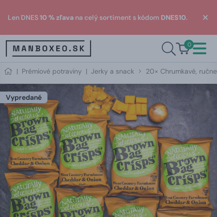
Len DNES
10 % zľava
na celý sortiment s kódom
DNES10
.
0
|
Prémiové potraviny
|
Jerky a snack
20× Chrumkavé, ručne
Vypredané