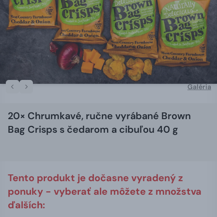
Galéria
20× Chrumkavé, ručne vyrábané Brown
Bag Crisps s čedarom a cibuľou 40 g
Tento produkt je dočasne vyradený z
ponuky - vyberať ale môžete z množstva
ďalších: