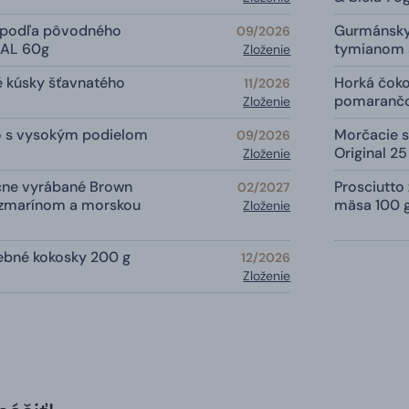
 podľa pôvodného
Gurmánsky
09/2026
NAL 60g
tymianom 
Zloženie
é kúsky šťavnatého
Horká čoko
11/2026
pomarančo
Zloženie
o s vysokým podielom
Morčacie 
09/2026
Original 25
Zloženie
čne vyrábané Brown
Prosciutto
02/2027
ozmarínom a morskou
mäsa 100 
Zloženie
rebné kokosky 200 g
12/2026
Zloženie