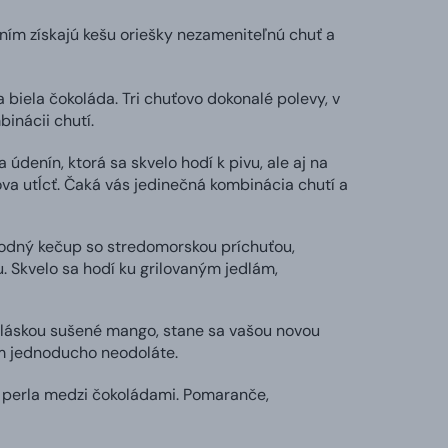
ením získajú kešu oriešky nezameniteľnú chuť a
 biela čokoláda. Tri chuťovo dokonalé polevy, v
inácii chutí.
 údenín, ktorá sa skvelo hodí k pivu, ale aj na
va utĺcť. Čaká vás jedinečná kombinácia chutí a
hodný kečup so stredomorskou príchuťou,
 Skvelo sa hodí ku grilovaným jedlám,
 láskou sušené mango, stane sa vašou novou
ým jednoducho neodoláte.
 perla medzi čokoládami. Pomaranče,