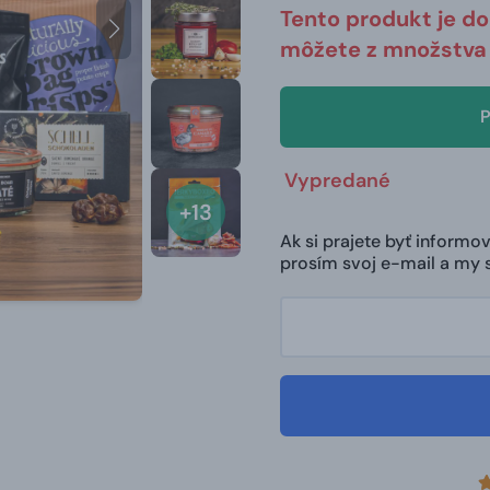
Tento produkt je d
môžete z množstva 
P
Vypredané
+13
Ak si prajete byť inform
prosím svoj e-mail a my