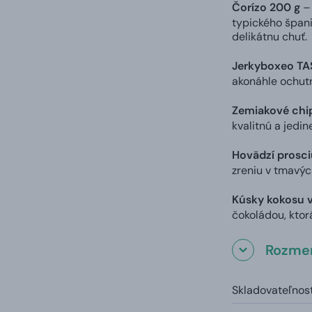
Čorízo 200 g
– 
typického špani
delikátnu chuť.
Jerkyboxeo TA
akonáhle ochutn
Zemiakové chip
kvalitnú a jedi
Hovädzí prosci
zreniu v tmavýc
Kúsky kokosu v
čokoládou, ktor
Rozmer
Skladovateľnosť