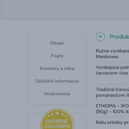
Produk
Obsah
Ručne vyrában
Popis
Manboxeo
Vynikajúca pašt
Rozmery a váha
červenom víne 
Dôležité informácie
Tradičná francú
Hodnotenie
pomarančom 1
ETHIOPIA - W
(90g) - 100% 
Kešu oriešky p