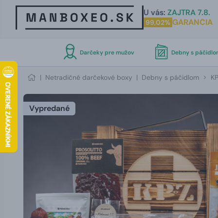
U vás:
ZAJTRA 7.8.
GARANCIA
99,02%
Darčeky pre mužov
Debny s páčidl
|
Netradičné darčekové boxy
|
Debny s páčidlom
KP
Vypredané