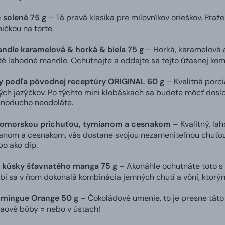
 solené 75 g
– Tá pravá klasika pre milovníkov orieškov. Praž
ničkou na torte.
dle karamelová & horká & biela 75 g
– Horká, karamelová a
té lahodné mandle. Ochutnajte a oddajte sa tejto úžasnej komb
y podľa pôvodnej receptúry ORIGINAL 60 g
– Kvalitná porcia
ch jazýčkov. Po týchto mini klobáskach sa budete môcť doslo
dnoducho neodoláte.
domorskou príchuťou, tymianom a cesnakom
– Kvalitný, la
anom a cesnakom, vás dostane svojou nezameniteľnou chuťou.
o ako dip.
 kúsky šťavnatého manga 75 g
– Akonáhle ochutnáte toto s
úbi sa v ňom dokonalá kombinácia jemných chutí a vôní, ktor
omingue Orange 50 g
– Čokoládové umenie, to je presne táto
kaové bôby = nebo v ústach!