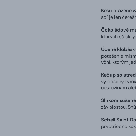
Kešu pražené &
soľ je len čereš
Čokoládové man
ktorých sú ukry
Údené klobásk
potešenie mlsný
vôní, ktorým je
Kečup so stre
vylepšený tymi
cestovinám aleb
Slnkom sušené
závislosťou. Sn
Schell Saint D
prvotriedne ka