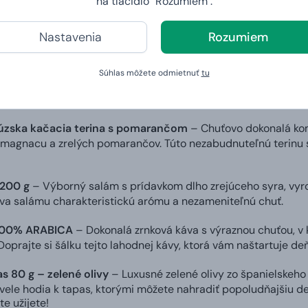
na tlačidlo "Rozumiem".
 vo vnútri?
Nastavenia
Rozumiem
aka na červenom víne 130 g
– Lahodná paštéta z diviaka, prev
 pripravená na červenom víne. Ľahko sa natiera a dokonca aj
Súhlas môžete odmietnuť
tu
ie mäso so šalviou a bielym korením 300 g
– Šťavnaté mäso 
. Toto mäso sa vám doslova bude rozplývať na jazyku. Dobrú 
cúzska kačacia terina s pomarančom
– Chuťovo dokonalá kom
rmagnacu a zrelých pomarančov. Túto nezabudnuteľnú terinu 
200 g
– Výborný salám s prídavkom dlho zrejúceho syra, vyro
a salámu charakteristickú arómu a nezameniteľnú chuť.
 100% ARABICA
– Dokonalá zrnková káva s výraznou chuťou, v 
Doprajte si šálku tejto lahodnej kávy, ktorá vám naštartuje deň
as 80 g – zelené olivy
– Luxusné zelené olivy zo španielskeho 
kvele hodia k tapas, ktorými môžete nahradiť popoludňajšiu des
te užijete!