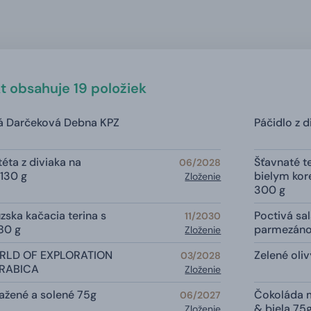
t obsahuje 19 položiek
á Darčeková Debna KPZ
Páčidlo z 
éta z diviaka na
Šťavnaté t
06/2028
130 g
bielym ko
Zloženie
300 g
zska kačacia terina s
Poctivá s
11/2030
80 g
parmezán
Zloženie
ORLD OF EXPLORATION
Zelené oliv
03/2028
ARABICA
Zloženie
ražené a solené 75g
Čokoláda 
06/2027
& biela 75
Zloženie