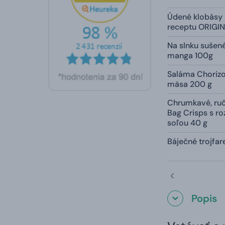
Údené klobásy
receptu ORIGI
Na slnku sušen
manga 100g
Saláma Choriz
mäsa 200 g
Chrumkavé, ru
Bag Crisps s r
soľou 40 g
Báječné trojfa
Popis