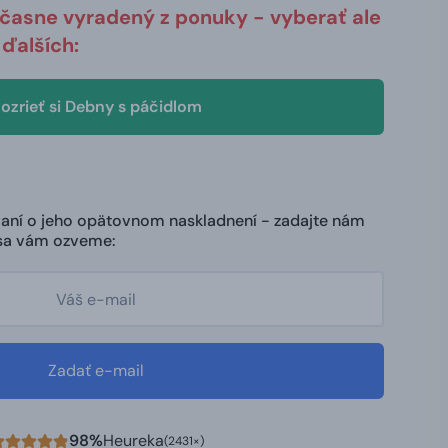
očasne vyradený z ponuky - vyberať ale
ďalších:
ozrieť si Debny s páčidlom
ovaní o jeho opätovnom naskladnení - zadajte nám
 sa vám ozveme:
Zadať e-mail
98%
Heureka
(2431×)