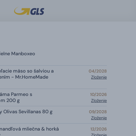
dielne Manboxeo
eľacie mäso so šalviou a
04/2028
rením - Mr.HomeMade
Zloženie
aláma Parmeo s
10/2026
om 200 g
Zloženie
y Olivas Sevillanas 80 g
09/2028
Zloženie
mandľová mliečna & horká
12/2026
g
Zloženie