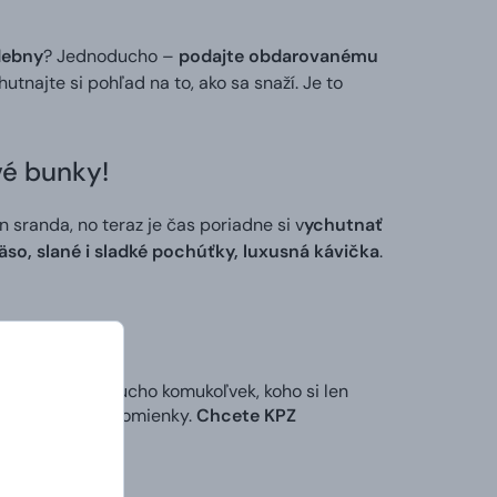
debny
? Jednoducho –
podajte obdarovanému
utnajte si pohľad na to, ako sa snaží. Je to
vé bunky!
 sranda, no teraz je čas poriadne si v
ychutnať
äso, slané i sladké pochúťky, luxusná kávička
.
želovi – jednoducho komukoľvek, koho si len
rujete rodine spomienky.
Chcete KPZ
 osobný odkaz
.