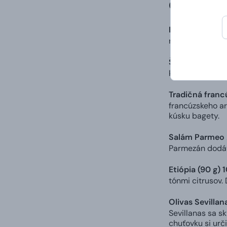
Čo ťa čaká
Paštéta z divi
remeselným umom
Šťavnaté teľac
korením a soľou
Tradičná fran
francúzskeho a
kúsku bagety.
Salám Parmeo 
Parmezán dodáv
Etiópia (90 g)
tónmi citrusov. 
Olivas Sevillan
Sevillanas sa s
chuťovku si urči