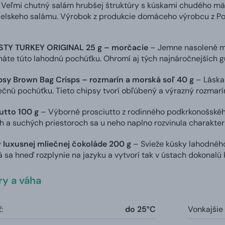
Veľmi chutný salám hrubšej štruktúry s kúskami chudého mäs
elskeho salámu. Výrobok z produkcie domáceho výrobcu z Polic
STY TURKEY ORIGINAL 25 g – morčacie
– Jemne nasolené mä
áte túto lahodnú pochúťku. Ohromí aj tých najnáročnejších 
sy Brown Bag Crisps – rozmarín a morská soľ 40 g
– Láska 
nečnú pochúťku. Tieto chipsy tvorí obľúbený a výrazný rozmarí
utto 100 g
– Výborné prosciutto z rodinného podkrkonošskéh
h a suchých priestoroch sa u neho naplno rozvinula charakter
 luxusnej mliečnej čokoláde 200 g
– Svieže kúsky lahodného
á sa hneď rozplynie na jazyku a vytvorí tak v ústach dokonalú 
y a váha
:
do 25°C
Vonkajšie