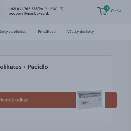
0
+421 944 766 858
(Po-Pia 8:30-17)
0,
00 €
podpora@manboxeo.sk
čeky s potlačou
Príležitosti
Všetky darčeky
likates + Páčidlo
vlastný odkaz