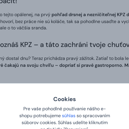
páčiť!
o tejto opálenej, na prvý
pohľad drsnej a nezničiteľnej KPZ 
 hovorí, bez práce nie sú koláče, tak sa pohodlne usaďte a vych
ale o to väčšia sranda.
oznáš KPZ – a táto zachráni tvoje chuťo
ý dostal dnu? Teraz prichádza pravý zážitok. Zatiaľ to bola len
ré čakajú na svoju chvíľu – dopriať si pravé gastroporno. M
aručený
Cookies
je originálny darček, ktorý urobí radosť dedkovi, ockovi, man
ť. Strach nechajte bokom, s týmto prekvapením zažiarite a da
Pre vaše pohodlné používanie nášho e-
n problém –
pridajte napríklad náš multifunkčný nástroj či
shopu potrebujeme
súhlas
so spracovaním
súborov cookies. Súhlas udelíte kliknutím