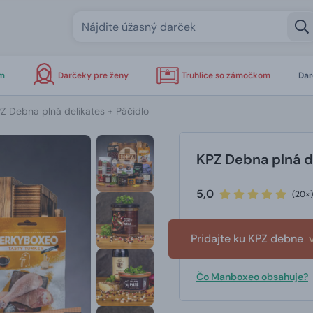
om
Darčeky pre ženy
Truhlice so zámočkom
Dar
Z Debna plná delikates + Páčidlo
KPZ Debna plná de
5,0
(20×)
Pridajte ku KPZ debne
Čo Manboxeo obsahuje?