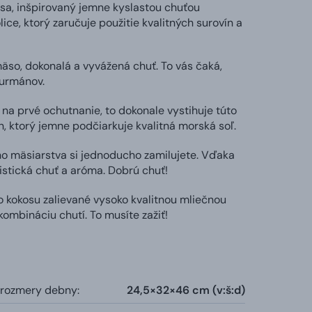
a, inšpirovaný jemne kyslastou chuťou
e, ktorý zaručuje použitie kvalitných surovín a
so, dokonalá a vyvážená chuť. To vás čaká,
gurmánov.
na prvé ochutnanie, to dokonale vystihuje túto
n, ktorý jemne podčiarkuje kvalitná morská soľ.
o mäsiarstva si jednoducho zamilujete. Vďaka
istická chuť a aróma. Dobrú chuť!
 kokosu zalievané vysoko kvalitnou mliečnou
kombináciu chutí. To musíte zažiť!
 rozmery debny:
24,5×32×46 cm (v:š:d)