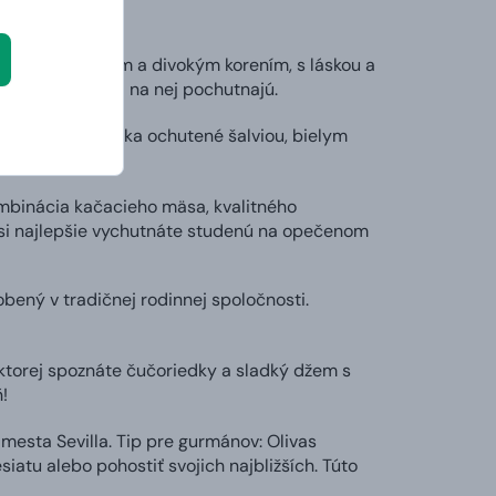
onianá jalovcom a divokým korením, s láskou a
 bezlepkári si na nej pochutnajú.
z mladého býčka ochutené šalviou, bielym
chuť!
binácia kačacieho mäsa, kvalitného
si najlepšie vychutnáte studenú na opečenom
bený v tradičnej rodinnej spoločnosti.
ktorej spoznáte čučoriedky a sladký džem s
!
mesta Sevilla. Tip pre gurmánov: Olivas
iatu alebo pohostiť svojich najbližších. Túto