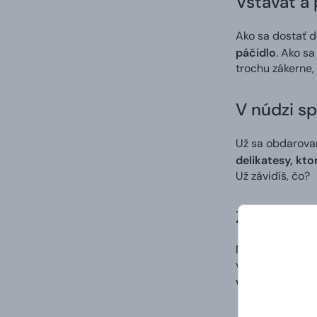
Vstávať a 
Ako sa dostať d
páčidlo
. Ako sa
trochu zákerne, 
V núdzi sp
Už sa obdarovan
delikatesy, kto
Už závidíš, čo?
Zážitok z
Naša KáPéZetka 
viete predstavi
vylepšiť?
Žiade