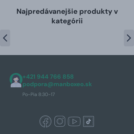
Najpredávanejšie produkty v
kategórii
+421 944 766 858
podpora@manboxeo.sk
Po-Pia 8:30-17