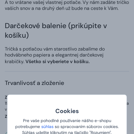
A to vrátane vašej vlastnej potlače. Vy nám zadáte tričko
vašich snov a na druhý deň už bude na ceste k Vám.
Darčekové balenie (prikúpite v
košíku)
Tričká s potlačou vám starostlivo zabalíme do
hodvábneho papiera a elegantnej darčekovej
krabičky.
Všetko si vyberiete v košíku.
Trvanlivosť a zloženie
Zoznam zložiek (zloženie):
Materiál: 100% bavlna o gramáži až
190 g/m2, přídavek 5 % elastanu v průkrčníku a zpevňující páska
v ramenou.
Cookies
Země původu:
Vyrobeno v Bangladéši, potištěno v ČR
Pre vaše pohodlné používanie nášho e-shopu
potrebujeme
súhlas
so spracovaním súborov cookies.
Súhlas udelíte kliknutím na tlačidlo "Rozumiem".