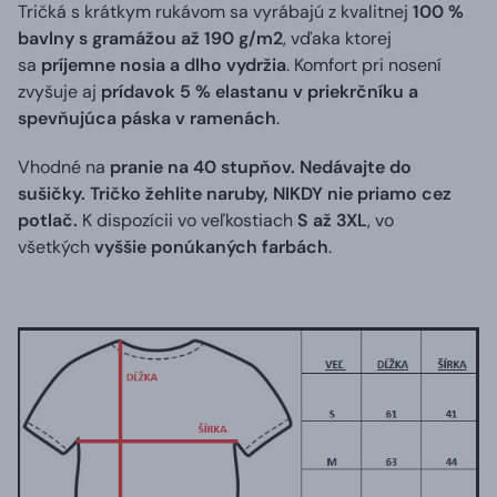
Tričká s krátkym rukávom sa vyrábajú z kvalitnej
100 %
bavlny s gramážou až 190 g/m2
, vďaka ktorej
sa
príjemne nosia a dlho vydržia
. Komfort pri nosení
zvyšuje aj
prídavok 5 % elastanu v priekrčníku a
spevňujúca páska v ramenách
.
Vhodné na
pranie na 40 stupňov. Nedávajte do
sušičky. Tričko žehlite naruby, NIKDY nie priamo cez
potlač.
K dispozícii vo veľkostiach
S až 3XL
, vo
všetkých
vyššie ponúkaných farbách
.