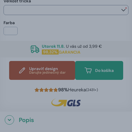
Veľkosť trička
*
Farba
Utorok 11.8.
U vás už od 3,99 €
98,32%
GARANCIA
Upraviť design
Do košíka
Darujte jedinečný dar
98%
Heureka
(2431×)
Popis