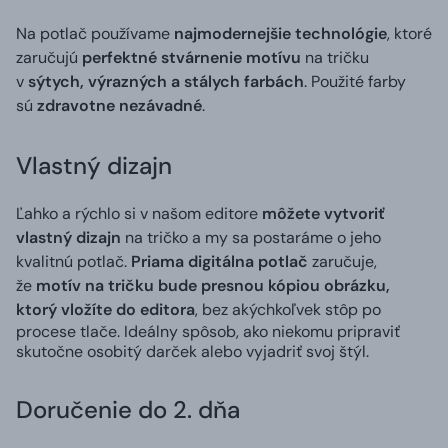
Na potlač používame
najmodernejšie technológie
, ktoré
zaručujú
perfektné stvárnenie motívu
na tričku
v
sýtych, výrazných a stálych farbách
. Použité farby
sú
zdravotne nezávadné
.
Vlastný dizajn
Ľahko a rýchlo si v našom editore
môžete vytvoriť
vlastný dizajn
na tričko a my sa postaráme o jeho
kvalitnú potlač.
Priama digitálna potlač
zaručuje,
že
motív na tričku bude presnou kópiou obrázku,
ktorý vložíte do editora
, bez akýchkoľvek stôp po
procese tlače. Ideálny spôsob, ako niekomu pripraviť
skutočne osobitý darček alebo vyjadriť svoj štýl.
Doručenie do 2. dňa