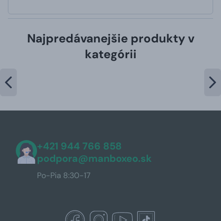
Najpredávanejšie produkty v
kategórii
+421 944 766 858
podpora@manboxeo.sk
Po-Pia 8:30-17