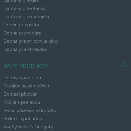
Darčeky pre deti
Darčeky pre otecka
Darčeky pre mamičku
Debna pre pivára
Debna pre rybára
Debna pre milovníka kávy
Debna pre fitnesáka
NAŠE PRODUKTY
Debny s páčidlom
Truhlice so zámočkom
Domáci pivovar
Tričká s potlačou
Personalizované darčeky
Pollitre s potlačou
Vychytávky & Gadgety