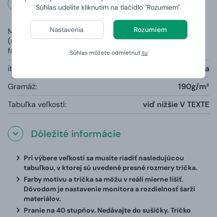
Rozmery a váha
Súhlas udelíte kliknutím na tlačidlo "Rozumiem".
Nastavenia
Rozumiem
Materiál
100% čiastočne česaná prstencová
(rozdielny u šedej
bavlna, priekrčník s 5 % elastanu
farby):
Súhlas môžete odmietnuť
tu
iba šedá farba melange:
85% bavlna, 15% viskóza
Gramáž:
190g/m²
Tabuľka veľkostí:
viď nižšie V TEXTE
Dôležité informácie
Pri výbere veľkosti sa musíte riadiť nasledujúcou
tabuľkou, v ktorej sú uvedené presné rozmery trička.
Farby motívu a trička sa môžu v reáli mierne líšiť.
Dôvodom je nastavenie monitora a rozdielnosť šarží
materiálov.
Pranie na 40 stupňov. Nedávajte do sušičky. Tričko