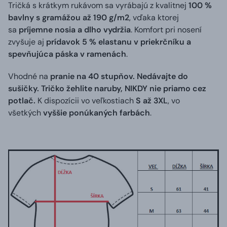
Tričká s krátkym rukávom sa vyrábajú z kvalitnej
100 %
bavlny s gramážou až 190 g/m2
, vďaka ktorej
sa
príjemne nosia a dlho vydržia
. Komfort pri nosení
zvyšuje aj
prídavok 5 % elastanu v priekrčníku a
spevňujúca páska v ramenách
.
Vhodné na
pranie na 40 stupňov. Nedávajte do
sušičky. Tričko žehlite naruby, NIKDY nie priamo cez
potlač.
K dispozícii vo veľkostiach
S až 3XL
, vo
všetkých
vyššie ponúkaných farbách
.