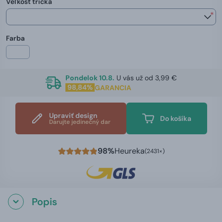
Veľkosť trička
*
Farba
Pondelok 10.8.
U vás už od 3,99 €
98,84%
GARANCIA
Upraviť design
Do košíka
Darujte jedinečný dar
98%
Heureka
(2431×)
Popis