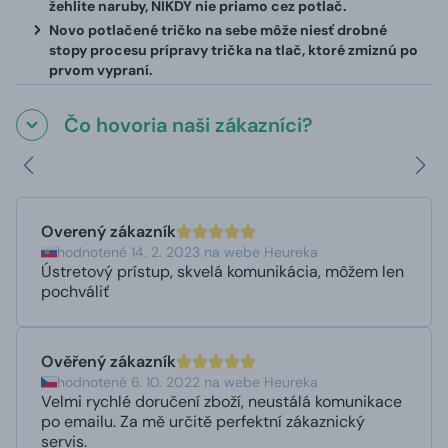
žehlite naruby, NIKDY nie priamo cez potlač.
Novo potlačené tričko na sebe môže niesť drobné
stopy procesu prípravy trička na tlač, ktoré zmiznú po
prvom vypraní.
Čo hovoria naši zákazníci?
Overený zákazník
hodnotené 14. 2. 2023 na webe Heureka
Ústretový prístup, skvelá komunikácia, môžem len
pochváliť
Ověřený zákazník
hodnotené 6. 10. 2022 na webe Heureka
Velmi rychlé doručení zboží, neustálá komunikace
po emailu. Za mě určitě perfektní zákaznický
servis.