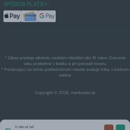
SPÔSOB PLATBY:
* Zákaz predaja alkoholu osobám mladším ako 18 rokov. Overenie
veku prebehne v košíku a pri prevzatí tovaru.
* Predávajúci na tomto pokladničnom mieste eviduje tržby v bežnom
režime
Copyright © 2026, manboxeo.sk
U vás už od