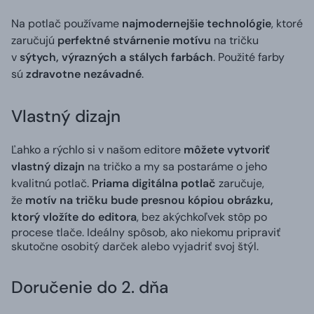
Na potlač používame
najmodernejšie technológie
, ktoré
zaručujú
perfektné stvárnenie motívu
na tričku
v
sýtych, výrazných a stálych farbách
. Použité farby
sú
zdravotne nezávadné
.
Vlastný dizajn
Ľahko a rýchlo si v našom editore
môžete vytvoriť
vlastný dizajn
na tričko a my sa postaráme o jeho
kvalitnú potlač.
Priama digitálna potlač
zaručuje,
že
motív na tričku bude presnou kópiou obrázku,
ktorý vložíte do editora
, bez akýchkoľvek stôp po
procese tlače. Ideálny spôsob, ako niekomu pripraviť
skutočne osobitý darček alebo vyjadriť svoj štýl.
Doručenie do 2. dňa