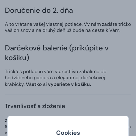
Doručenie do 2. dňa
A to vrátane vašej vlastnej potlače. Vy nám zadáte tričko
vašich snov a na druhý deň už bude na ceste k Vám.
Darčekové balenie (prikúpite v
košíku)
Tričká s potlačou vám starostlivo zabalíme do
hodvábneho papiera a elegantnej darčekovej
krabičky.
Všetko si vyberiete v košíku.
Trvanlivosť a zloženie
Zoznam zložiek (zloženie):
Materiál: 100% bavlna o gramáži až
190 g/m2, přídavek 5 % elastanu v průkrčníku a zpevňující páska
Cookies
v ramenou.