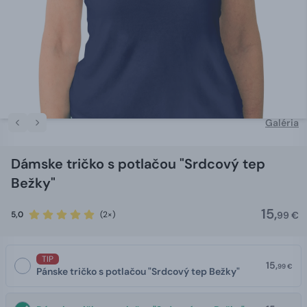
Galéria
Dámske tričko s potlačou "Srdcový tep
Bežky"
15,
5,0
(2×)
99 €
TIP
15,
99 €
Pánske tričko s potlačou "Srdcový tep Bežky"