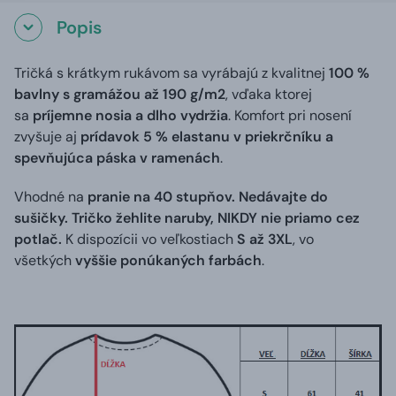
Popis
Tričká s krátkym rukávom sa vyrábajú z kvalitnej
100 %
bavlny s gramážou až 190 g/m2
, vďaka ktorej
sa
príjemne nosia a dlho vydržia
. Komfort pri nosení
zvyšuje aj
prídavok 5 % elastanu v priekrčníku a
spevňujúca páska v ramenách
.
Vhodné na
pranie na 40 stupňov. Nedávajte do
sušičky. Tričko žehlite naruby, NIKDY nie priamo cez
potlač.
K dispozícii vo veľkostiach
S až 3XL
, vo
všetkých
vyššie ponúkaných farbách
.