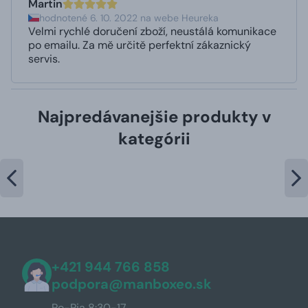
Martin
hodnotené 6. 10. 2022 na webe Heureka
Velmi rychlé doručení zboží, neustálá komunikace
po emailu. Za mě určitě perfektní zákaznický
servis.
Najpredávanejšie produkty v
kategórii
+421 944 766 858
podpora@manboxeo.sk
Po-Pia 8:30-17