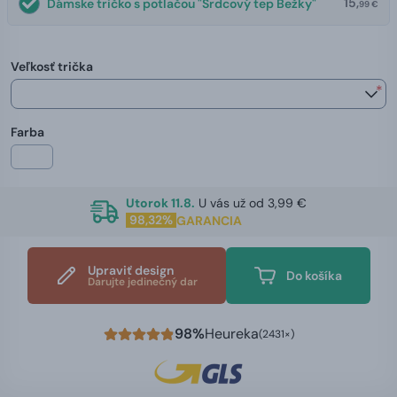
15,
Dámske tričko s potlačou "Srdcový tep Bežky"
99 €
Veľkosť trička
*
Farba
Utorok 11.8.
U vás už od 3,99 €
98,32%
GARANCIA
Upraviť design
Do košíka
Darujte jedinečný dar
98%
Heureka
(2431×)