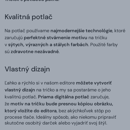
Kvalitná potlač
Na potlač používame
najmodernejšie technológie
, ktoré
zaručujú
perfektné stvárnenie motívu
na tričku
v
sýtych, výrazných a stálych farbách
. Použité farby
sú
zdravotne nezávadné
.
Vlastný dizajn
Ľahko a rýchlo si v našom editore
môžete vytvoriť
vlastný dizajn
na tričko a my sa postaráme o jeho
kvalitnú potlač.
Priama digitálna potlač
zaručuje,
že
motív na tričku bude presnou kópiou obrázku,
ktorý vložíte do editora
, bez akýchkoľvek stôp po
procese tlače. Ideálny spôsob, ako niekomu pripraviť
skutočne osobitý darček alebo vyjadriť svoj štýl.