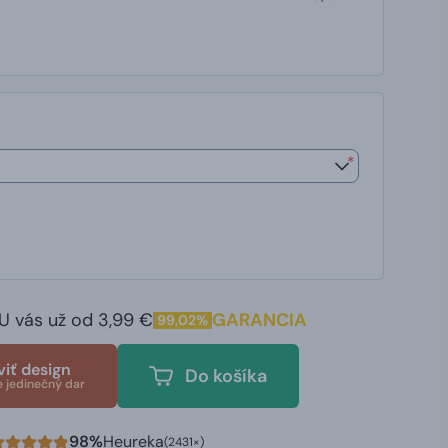
*
U vás už od 3,99 €
GARANCIA
99,02%
viť design
Do košíka
e jedinečný dar
98%
Heureka
(2431×)