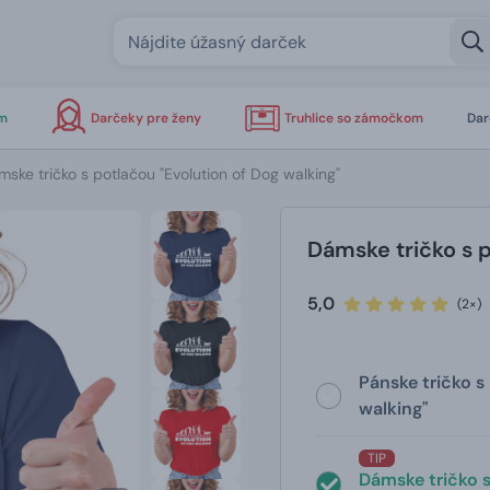
om
Darčeky pre ženy
Truhlice so zámočkom
Dar
ske tričko s potlačou "Evolution of Dog walking"
Dámske tričko s p
5,0
(2×)
Pánske tričko s
walking"
TIP
Dámske tričko s