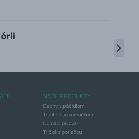
órii
ÁTE
NAŠE PRODUKTY
Debny s páčidlom
Truhlice so zámočkom
Domáci pivovar
Tričká s potlačou