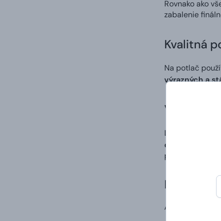
Rovnako ako vš
zabalenie finál
Kvalitná p
Na potlač použ
výrazných a st
Vlastný di
Ľahko a rýchlo 
digitálna potla
po procese tlač
Doručenie
A to vrátane va