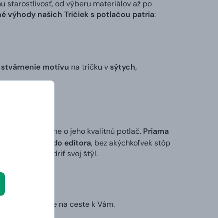
tarostlivosť, od výberu materiálov až po
é výhody našich Tričiek s potlačou patria
:
 stvárnenie motívu
na tričku v
sýtych,
 my sa postaráme o jeho kvalitnú potlač.
Priama
ktorý vložíte do editora
, bez akýchkoľvek stôp
ek alebo vyjadriť svoj štýl.
ruhý deň už bude na ceste k Vám.