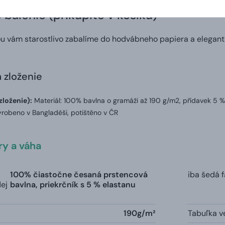
balenie (prikúpite v košíku)
ou vám starostlivo zabalíme do hodvábneho papiera a elegant
a zloženie
zloženie):
Materiál: 100% bavlna o gramáži až 190 g/m2, přídavek 5 %
robeno v Bangladéši, potištěno v ČR
y a váha
100% čiastočne česaná prstencová
iba šedá 
dej
bavlna, priekrčník s 5 % elastanu
190g/m²
Tabuľka ve