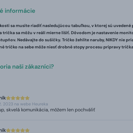
té informácie
ľkosti sa musíte riadiť nasledujúcou tabuľkou, v ktorej sú uvedené
 trička sa môžu v reáli mierne líšiť. Dôvodom je nastavenie monito
stupňov. Nedávajte do sušičky. Tričko žehlite naruby, NIKDY nie pr
é tričko na sebe môže niesť drobné stopy procesu prípravy trička
ria naši zákazníci?
ník
2. 2023 na webe Heureka
up, skvelá komunikácia, môžem len pochváliť
ník