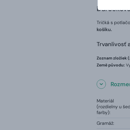
Darčekové 
Tričká s potlač
košíku.
Trvanlivosť 
Zoznam zložiek (
Země původu:
Vy
Rozmer
Materiál
(rozdielny u še
farby):
Gramáž: