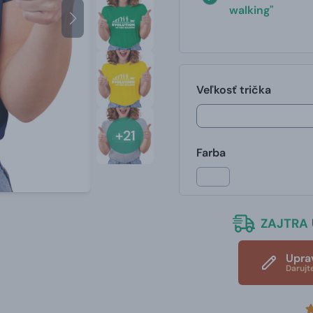
walking"
Veľkosť trička
+21
Farba
ZAJTRA
Upra
Darujt