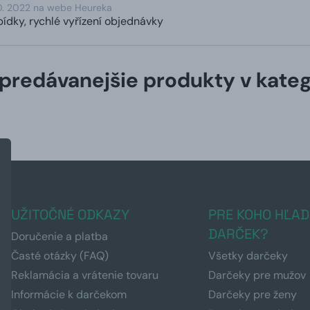
10. 2022 na webe Heureka
ídky, rychlé vyřízení objednávky
predávanejšie produkty v kateg
UŽITOČNÉ ODKAZY
PRE KOHO HĽAD
DARČEK?
Doručenie a platba
Časté otázky (FAQ)
Všetky darčeky
Reklamácia a vrátenie tovaru
Darčeky pre mužov
Informácie k darčekom
Darčeky pre ženy