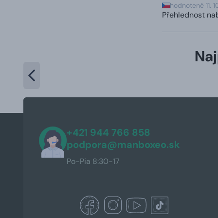
hodnotené 11. 
Přehlednost nab
Naj
+421 944 766 858
podpora@manboxeo.sk
Po-Pia 8:30-17