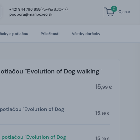
0
+421 944 766 858
(Po-Pia 8:30-17)
0,
00 €
podpora@manboxeo.sk
čeky s potlačou
Príležitosti
Všetky darčeky
otlačou "Evolution of Dog walking"
15,
99 €
 potlačou "Evolution of Dog
15,
99 €
 potlačou "Evolution of Dog
15,
99 €