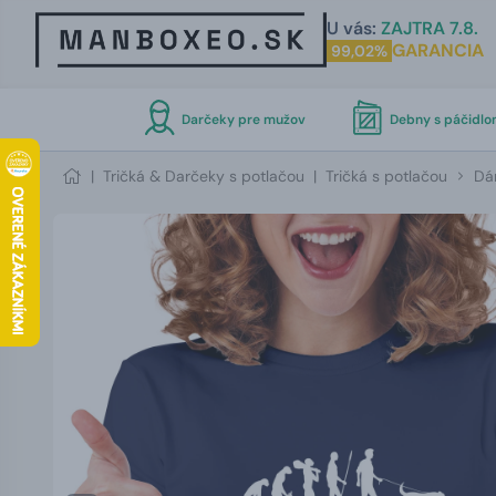
U vás:
ZAJTRA 7.8.
GARANCIA
99,02%
Darčeky pre mužov
Debny s páčidl
|
Tričká & Darčeky s potlačou
|
Tričká s potlačou
Dám