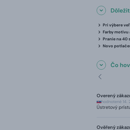
Dôleži
Pri výbere ve
Farby motívu a
Pranie na 40 
Novo potlačen
Čo hovo
Overený zákaz
hodnotené 14. 
Ústretový príst
Ověřený zákaz