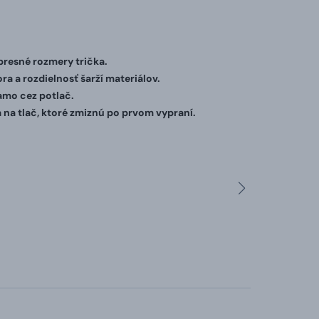
 presné rozmery trička.
ra a rozdielnosť šarží materiálov.
iamo cez potlač.
 na tlač, ktoré zmiznú po prvom vypraní.