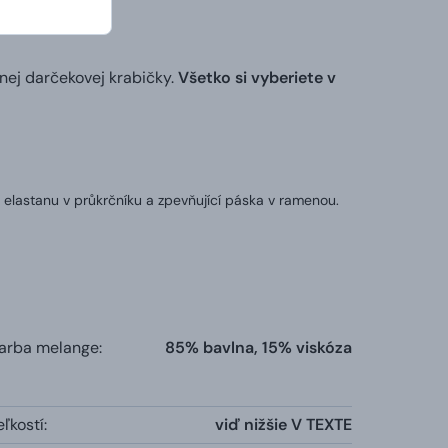
nej darčekovej krabičky.
Všetko si vyberiete v
 elastanu v průkrčníku a zpevňující páska v ramenou.
farba melange:
85% bavlna, 15% viskóza
ľkostí:
viď nižšie V TEXTE