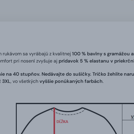
m rukávom sa vyrábajú z kvalitnej
100 % bavlny s gramážou a
omfort pri nosení zvyšuje aj
prídavok 5 % elastanu v priekrč
ie na 40 stupňov. Nedávajte do sušičky. Tričko žehlite naru
ž 3XL
, vo všetkých
vyššie ponúkaných farbách
.