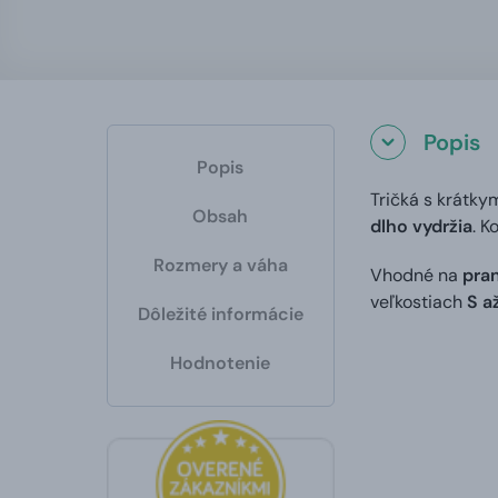
Popis
Popis
Tričká s krátky
Obsah
dlho vydržia
. K
Rozmery a váha
Vhodné na
pran
veľkostiach
S a
Dôležité informácie
Hodnotenie