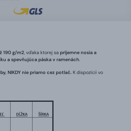
ž 190 g/m2
, vďaka ktorej sa
príjemne nosia a
níku a spevňujúca páska v ramenách
.
by, NIKDY nie priamo cez potlač.
K dispozícii vo