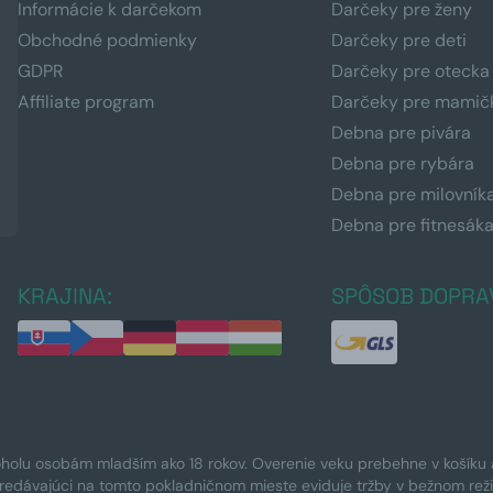
Informácie k darčekom
Darčeky pre ženy
Obchodné podmienky
Darčeky pre deti
GDPR
Darčeky pre otecka
Affiliate program
Darčeky pre mamič
Debna pre pivára
Debna pre rybára
Debna pre milovník
Debna pre fitnesák
KRAJINA:
SPÔSOB DOPRA
oholu osobám mladším ako 18 rokov. Overenie veku prebehne v košíku a 
Predávajúci na tomto pokladničnom mieste eviduje tržby v bežnom rež