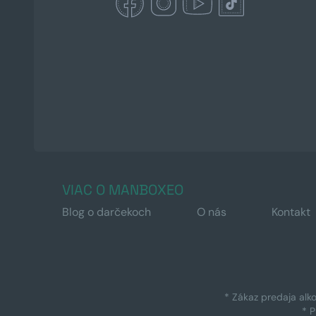
VIAC O MANBOXEO
Blog o darčekoch
O nás
Kontakt
* Zákaz predaja alk
* 