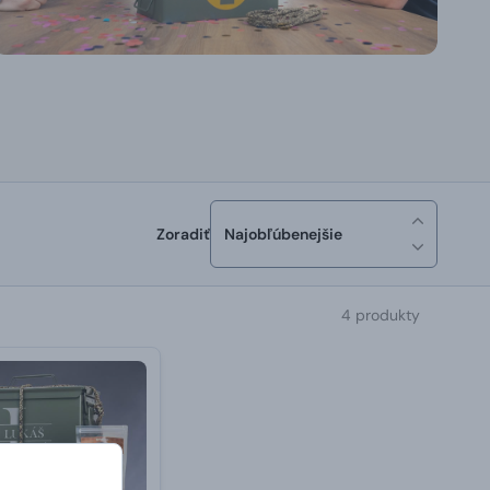
Zoradiť
Najobľúbenejšie
4 produkty