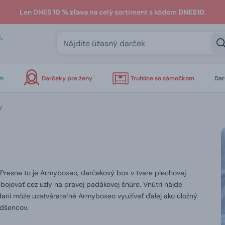
Len DNES
10 % zľava
na celý sortiment s kódom
DNES10
.
.
om
Darčeky pre ženy
Truhlice so zámočkom
Dar
y
. Presne to je Armyboxeo, darčekový box v tvare plechovej
bojovať cez uzly na pravej padákovej šnúre. Vnútri nájde
aní môže uzatvárateľné Armyboxeo využívať ďalej ako úložný
adšencov.