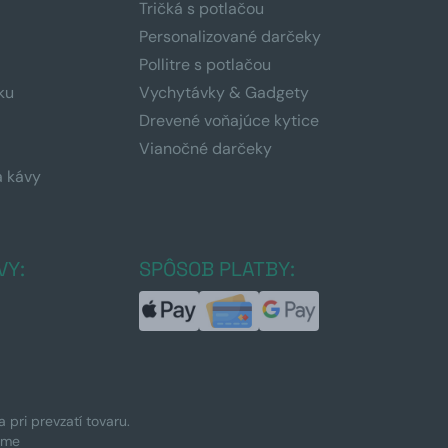
Tričká s potlačou
Personalizované darčeky
Pollitre s potlačou
ku
Vychytávky & Gadgety
Drevené voňajúce kytice
Vianočné darčeky
a kávy
a
VY:
SPÔSOB PLATBY:
pri prevzatí tovaru.
ime