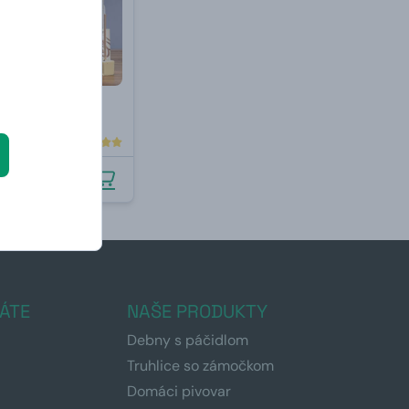
plné čokolády
.8.2026
ÁTE
NAŠE PRODUKTY
Debny s páčidlom
Truhlice so zámočkom
Domáci pivovar