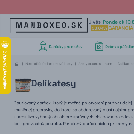
U vás:
Pondelok 10.8
GARANCIA
98,84%
Darčeky pre mužov
Debny s páčidl
|
Netradičné darčekové boxy
|
Armyboxeo s lanom
|
Delikates
Delikatesy
Zauzlovaný darček, ktorý je možné po otvorení používať ďalej
muničnej prepravky, do ktorej sa obdarovaný musí najskôr pre
starostlivo vybraný obsah pre správnych chlapov a po odovzd
box pre vlastnú potrebu. Perfektný darček nielen pre army n