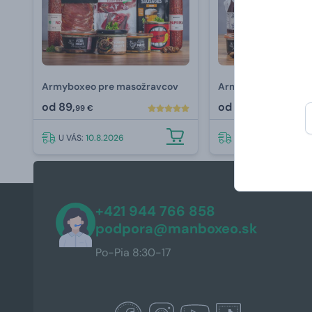
Armyboxeo pre masožravcov
Armyboxeo pre gur
od
89,
od
89,
99 €
99 €
U VÁS:
10.8.2026
U VÁS:
10.8.2026
+421 944 766 858
podpora@manboxeo.sk
Po-Pia 8:30-17