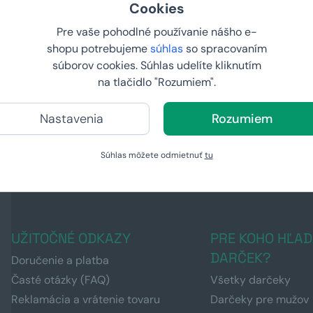
Cookies
Pre vaše pohodlné používanie nášho e-
shopu potrebujeme
súhlas
so spracovaním
súborov cookies. Súhlas udelíte kliknutím
na tlačidlo "Rozumiem".
mána
Armyboxeo pre kávičkárov
Armyboxeo 
89,
89,
99 €
99 €
Nastavenia
Rozumiem
U VÁS:
10.8.2026
U VÁS:
10
Súhlas môžete odmietnuť
tu
UŽITOČNÉ ODKAZY
PRE KOHO HĽAD
DARČEK?
Doručenie a platba
Časté otázky (FAQ)
Všetky darčeky
Reklamácia a vrátenie tovaru
Darčeky pre mužov