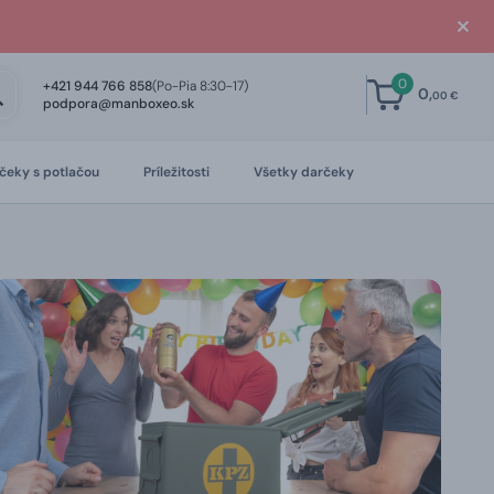
0
+421 944 766 858
(Po-Pia 8:30-17)
0,
00 €
podpora@manboxeo.sk
čeky s potlačou
Príležitosti
Všetky darčeky