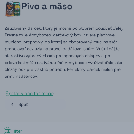
Pivo a mäso
Zauzlovaný darček, ktorý je možné po otvorení používať ďalej.
Presne to je Armyboxeo, darčekový box v tvare plechovej
muničnej prepravky, do ktorej sa obdarovaný musí najskôr
prebojovať cez uzly na pravej padákovej šnúre. Vnútri nájde
starostlivo vybraný obsah pre správnych chlapov a po
odovzdaní môže uzatvárateľné Armyboxeo využívať ďalej ako
úložný box pre vlastnú potrebu. Perfektný darček nielen pre
army nadšencov.
čítať viac
čítať menej
Späť
Filter