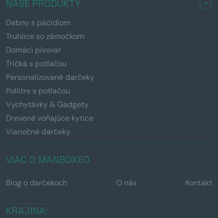
NAŠE PRODUKTY
Debny s páčidlom
Truhlice so zámočkom
Domáci pivovar
Tričká s potlačou
Personalizované darčeky
Pollitre s potlačou
Vychytávky & Gadgety
Drevené voňajúce kytice
Vianočné darčeky
VIAC O MANBOXEO
Blog o darčekoch
O nás
Kontakt
KRAJINA: