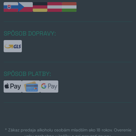
SPÔSOB DOPRAVY:
SPÔSOB PLATBY:
* Zákaz predaja alkoholu osobám mladším ako 18 rokov. Overenie
veku prebehne v košíku a pri prevzatí tovaru.