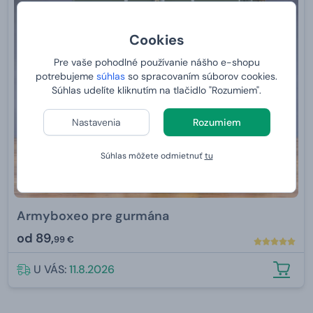
Cookies
Pre vaše pohodlné používanie nášho e-shopu
potrebujeme
súhlas
so spracovaním súborov cookies.
Súhlas udelíte kliknutím na tlačidlo "Rozumiem".
Nastavenia
Rozumiem
Súhlas môžete odmietnuť
tu
Armyboxeo pre gurmána
od
89,
99 €
U VÁS:
11.8.2026