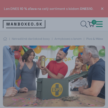
Len DNES
10 % zľava
na celý sortiment s kódom
DNES10
.
0
|
Netradičné darčekové boxy
|
Armyboxeo s lanom
|
Pivo & Mäso