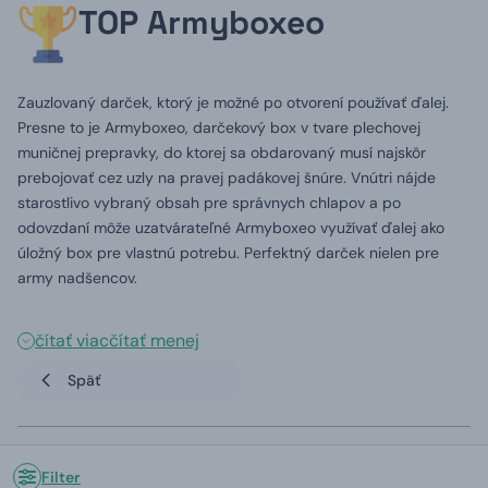
TOP Armyboxeo
Zauzlovaný darček, ktorý je možné po otvorení používať ďalej.
Presne to je Armyboxeo, darčekový box v tvare plechovej
muničnej prepravky, do ktorej sa obdarovaný musí najskôr
prebojovať cez uzly na pravej padákovej šnúre. Vnútri nájde
starostlivo vybraný obsah pre správnych chlapov a po
odovzdaní môže uzatvárateľné Armyboxeo využívať ďalej ako
úložný box pre vlastnú potrebu. Perfektný darček nielen pre
army nadšencov.
čítať viac
čítať menej
Späť
Filter