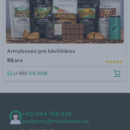
Armyboxeo pre kávičkárov
89,
99 €
U VÁS:
11.8.2026
+421 944 766 858
podpora@manboxeo.sk