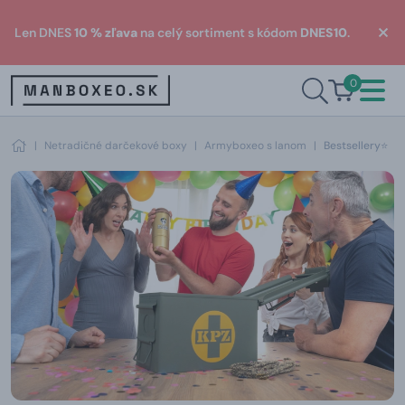
Len DNES
10 % zľava
na celý sortiment s kódom
DNES10
.
0
|
Netradičné darčekové boxy
|
Armyboxeo s lanom
|
Bestsellery⭐