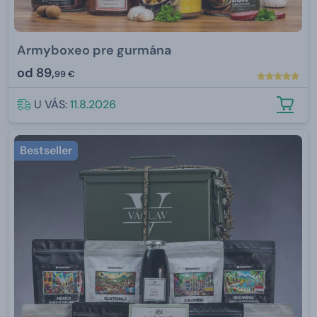
Armyboxeo pre gurmána
od
89,
99 €
U VÁS:
11.8.2026
Bestseller