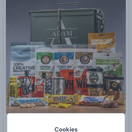
Armyboxeo pre fitnesákov
Cookies
od
89,
99 €