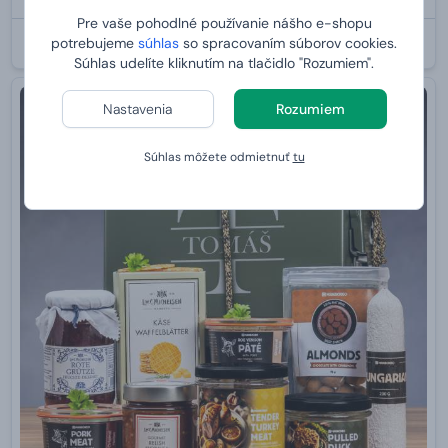
Pre vaše pohodlné používanie nášho e-shopu
U VÁS:
11.8.2026
potrebujeme
súhlas
so spracovaním súborov cookies.
Súhlas udelíte kliknutím na tlačidlo "Rozumiem".
Nastavenia
Rozumiem
Súhlas môžete odmietnuť
tu