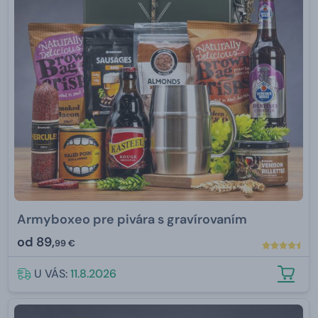
Armyboxeo pre pivára s gravírovaním
od
89,
99 €
U VÁS:
11.8.2026