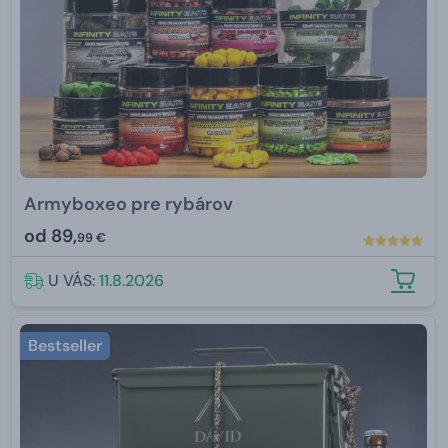
Armyboxeo pre rybárov
od
89,
99 €
U VÁS:
11.8.2026
Bestseller