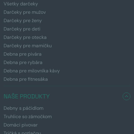
Všetky darčeky
Darčeky pre mužov
Darčeky pre ženy
Darčeky pre deti
Darčeky pre otecka
Darčeky pre mamičku
Debna pre pivára
Debna pre rybára
Debna pre milovníka kávy
Debna pre fitnesáka
NAŠE PRODUKTY
Debny s páčidlom
Truhlice so zámočkom
Domáci pivovar
Tričká s potlačou