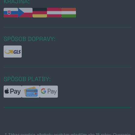
KRAJINA:
SPÔSOB DOPRAVY:
SPÔSOB PLATBY:
* Zákaz predaja alkoholu osobám mladším ako 18 rokov. Overenie