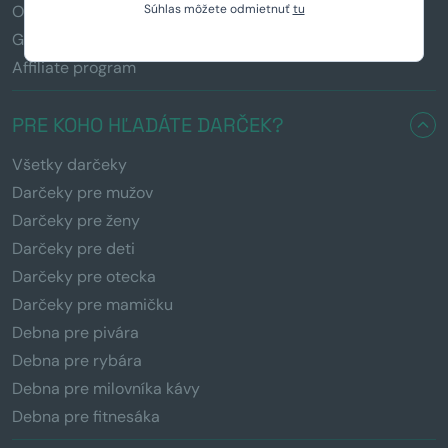
Súhlas môžete odmietnuť
tu
Obchodné podmienky
GDPR
Affiliate program
PRE KOHO HĽADÁTE DARČEK?
Všetky darčeky
Darčeky pre mužov
Darčeky pre ženy
Darčeky pre deti
Darčeky pre otecka
Darčeky pre mamičku
Debna pre pivára
Debna pre rybára
Debna pre milovníka kávy
Debna pre fitnesáka