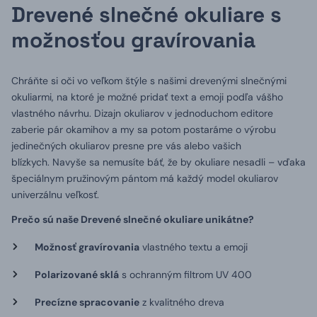
Drevené slnečné okuliare s
možnosťou gravírovania
Chráňte si oči vo veľkom štýle s našimi drevenými slnečnými
okuliarmi, na ktoré je možné pridať text a emoji podľa vášho
vlastného návrhu. Dizajn okuliarov v jednoduchom editore
zaberie pár okamihov a my sa potom postaráme o výrobu
jedinečných okuliarov presne pre vás alebo vašich
blízkych.
Navyše sa nemusíte báť, že by okuliare nesadli – vďaka
špeciálnym pružinovým pántom má každý model okuliarov
univerzálnu veľkosť.
Prečo sú naše Drevené slnečné okuliare unikátne?
Možnosť gravírovania
vlastného textu a emoji
Polarizované sklá
s ochranným filtrom UV 400
Precízne spracovanie
z kvalitného dreva