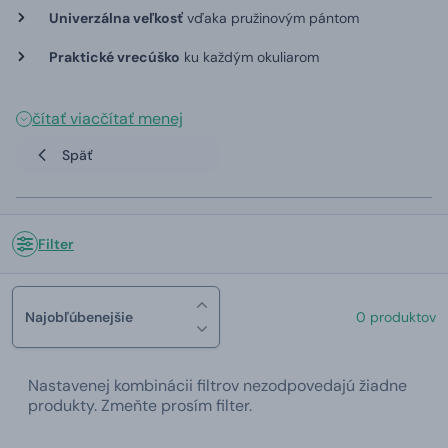
Univerzálna veľkosť
vďaka pružinovým pántom
Praktické vrecúško
ku každým okuliarom
čítať viac
čítať menej
Späť
Filter
Najobľúbenejšie
0 produktov
Nastavenej kombinácii filtrov nezodpovedajú žiadne
produkty. Zmeňte prosím filter.