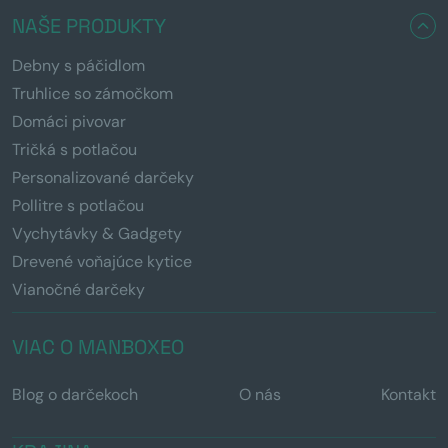
NAŠE PRODUKTY
Debny s páčidlom
Truhlice so zámočkom
Domáci pivovar
Tričká s potlačou
Personalizované darčeky
Pollitre s potlačou
Vychytávky & Gadgety
Drevené voňajúce kytice
Vianočné darčeky
VIAC O MANBOXEO
Blog o darčekoch
O nás
Kontakt