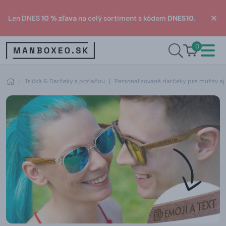
Len DNES
10 % zľava
na celý sortiment s kódom
DNES10
.
0
|
Tričká & Darčeky s potlačou
|
Personalizované darčeky pre mužov aj