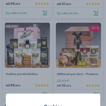
od
99,
od
47,
99 €
99 €
U VÁS:
11.8.2026
U VÁS:
11.8.2026
PRE ŽENU
-20 %
Truhlica pre kávičkárku
Giftboxeo pre ženu - Prosecco
49,99 €
od
89,
od
39,
99 €
99 €
U VÁS:
11.8.2026
U VÁS:
11.8.2026