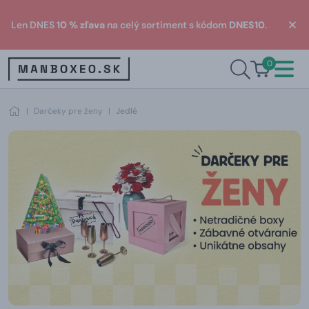
Len DNES
10 % zľava
na celý sortiment s kódom
DNES10
.
0
|
Darčeky pre ženy
|
Jedlé