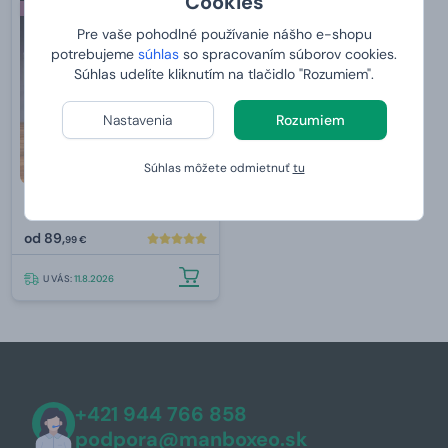
Cookies
PRE ŽENU
Pre vaše pohodlné používanie nášho e-shopu
potrebujeme
súhlas
so spracovaním súborov cookies.
Súhlas udelíte kliknutím na tlačidlo "Rozumiem".
Nastavenia
Rozumiem
Súhlas môžete odmietnuť
tu
Truhlica pre gurmánku
od
89,
99 €
U VÁS:
11.8.2026
+421 944 766 858
podpora@manboxeo.sk