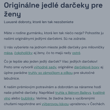
Originálne jedlé darčeky pre
ženy
Luxusné dobroty, ktoré len tak nezoženiete
Máte v rodine gurmánku, ktorá len tak niečo nezje?
Pohostite ju
našimi originálnymi jedlými darčekmi.
Sú na zožratie.
U nás vyberiete na jednom mieste jedlé darčeky pre milovníčky
mäsa
,
čokoholičky
aj ženy, čo to majú rady
ostré
.
Čo je lepšie ako jeden jedlý darček?
Viac jedlých darčekov!
Preto sme vytvorili
výhodné sady
, originálne
darčekové boxy
aj
úplne parádne
truhly so zámočkom a pílkou
pre skutočné
labužnice.
K našim prémiovým potravinám a dobrotám sa náramne hodí
naše piteľné darčeky.
Napríklad
truhla s likérom Baileys
,
kvalitné
víno
alebo
bublinky
.
Veríme, že žiadna žena s vycibrenými
chuťami nepohrdne ani
výberovou kávou
upraženou v Čechách.