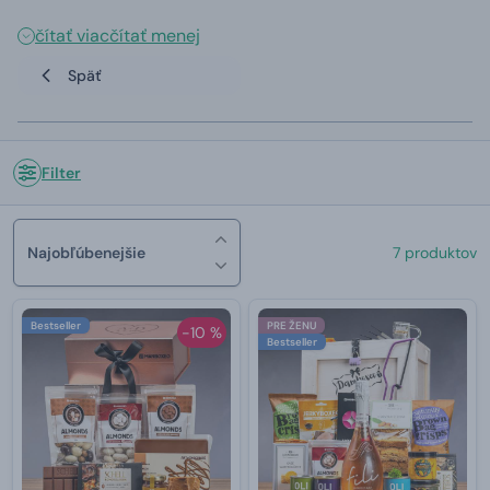
čítať viac
čítať menej
Späť
Filter
Najobľúbenejšie
7 produktov
Bestseller
PRE ŽENU
-10 %
Bestseller