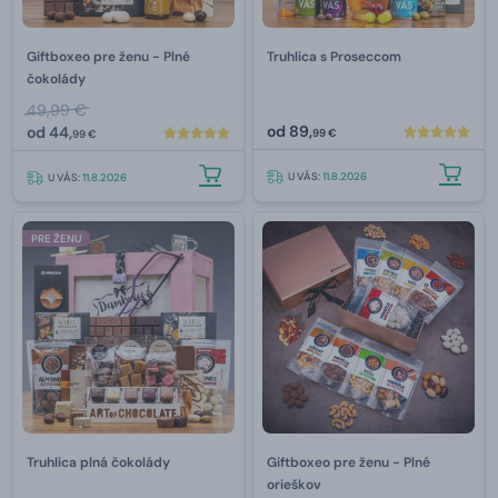
Giftboxeo pre ženu - Plné
Truhlica s Proseccom
čokolády
49,99 €
od
89,
od
44,
99 €
99 €
U VÁS:
11.8.2026
U VÁS:
11.8.2026
PRE ŽENU
Truhlica plná čokolády
Giftboxeo pre ženu - Plné
orieškov