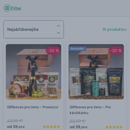
Filter
Najobľúbenejšie
14 produktov
Bestseller
-20 %
-20 %
Giftboxeo pre ženu - Prosecco
Giftboxeo pre ženu - Pre
kávičkárku
49,99 €
49,99 €
od
39,
od
39,
99 €
99 €