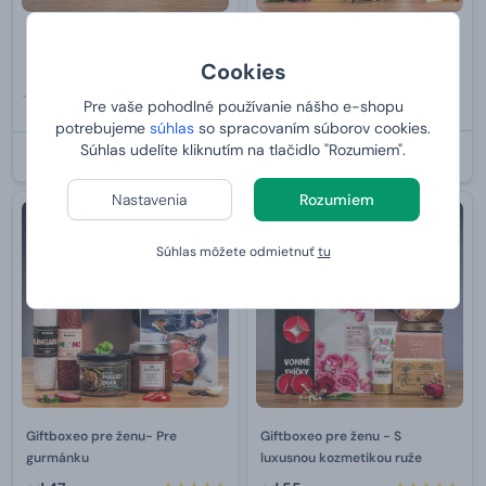
Giftboxeo pre mamičku plné
Giftboxeo pre ženu - S
sviečok – vanilka
kozmetikou mix
Cookies
35,99 €
Pre vaše pohodlné používanie nášho e-shopu
od
55,
27,
99 €
99 €
potrebujeme
súhlas
so spracovaním súborov cookies.
Súhlas udelíte kliknutím na tlačidlo "Rozumiem".
U VÁS:
11.8.2026
U VÁS:
11.8.2026
Nastavenia
Rozumiem
Bestseller
Súhlas môžete odmietnuť
tu
Giftboxeo pre ženu- Pre
Giftboxeo pre ženu - S
gurmánku
luxusnou kozmetikou ruže