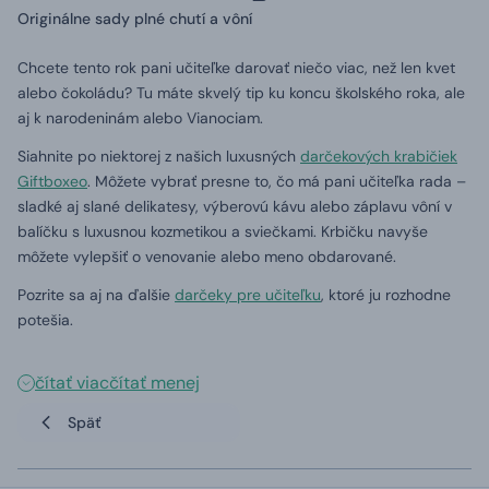
Originálne sady plné chutí a vôní
Chcete tento rok pani učiteľke darovať niečo viac, než len kvet
alebo čokoládu? Tu máte skvelý tip ku koncu školského roka, ale
aj k narodeninám alebo Vianociam.
Siahnite po niektorej z našich luxusných
darčekových krabičiek
Giftboxeo
. Môžete vybrať presne to, čo má pani učiteľka rada –
sladké aj slané delikatesy, výberovú kávu alebo záplavu vôní v
balíčku s luxusnou kozmetikou a sviečkami. Krbičku navyše
môžete vylepšiť o venovanie alebo meno obdarované.
Pozrite sa aj na ďalšie
darčeky pre učiteľku
, ktoré ju rozhodne
potešia.
čítať viac
čítať menej
Späť