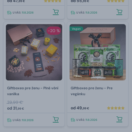
od
47,
od
55,
99 €
99 €
U VÁS:
11.8.2026
U VÁS:
11.8.2026
Vegan
-20 %
Giftboxeo pre ženu - Plné vôní
Giftboxeo pre ženu - Pre
vanilka
vegánku
39,99 €
od
49,
od
31,
99 €
99 €
U VÁS:
11.8.2026
U VÁS:
11.8.2026