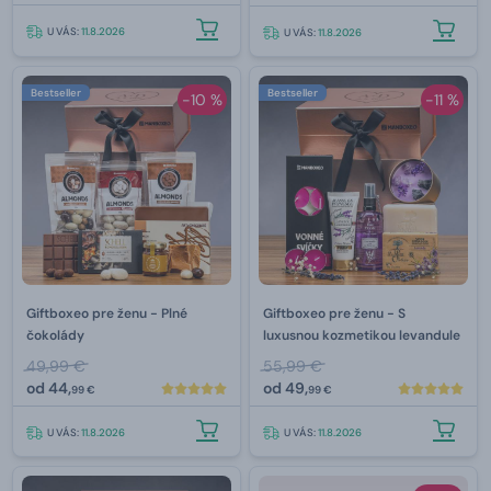
U VÁS:
11.8.2026
U VÁS:
11.8.2026
Bestseller
Bestseller
-10 %
-11 %
Giftboxeo pre ženu - Plné
Giftboxeo pre ženu - S
čokolády
luxusnou kozmetikou levandule
49,99 €
55,99 €
od
44,
od
49,
99 €
99 €
U VÁS:
11.8.2026
U VÁS:
11.8.2026