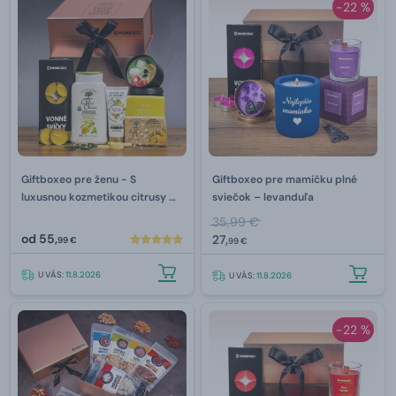
-22 %
Giftboxeo pre ženu - S
Giftboxeo pre mamičku plné
luxusnou kozmetikou citrusy &
sviečok – levanduľa
verbena
35,99 €
od
55,
27,
99 €
99 €
U VÁS:
11.8.2026
U VÁS:
11.8.2026
-22 %