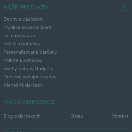
NAŠE PRODUKTY
Debny s páčidlom
Truhlice so zámočkom
Domáci pivovar
Tričká s potlačou
Personalizované darčeky
Pollitre s potlačou
Vychytávky & Gadgety
Drevené voňajúce kytice
Vianočné darčeky
VIAC O MANBOXEO
Blog o darčekoch
O nás
Kontakt