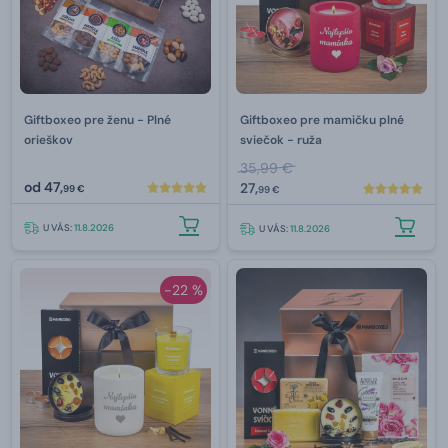
Giftboxeo pre ženu - Plné
Giftboxeo pre mamičku plné
orieškov
sviečok - ruža
35,99 €
od
47,
27,
99 €
99 €
U VÁS:
11.8.2026
U VÁS:
11.8.2026
-22 %