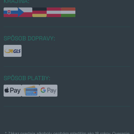
KRAJINA:
SPÔSOB DOPRAVY:
SPÔSOB PLATBY:
* Zákaz predaja alkoholu osobám mladším ako 18 rokov. Overenie