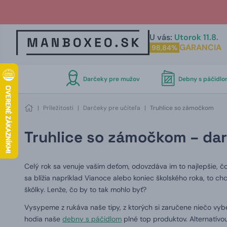
U vás:
Utorok 11.8.
GARANCIA
98,84%
Darčeky pre mužov
Debny s páčidl
|
Príležitosti
|
Darčeky pre učiteľa
|
Truhlice so zámočkom
Truhlice so zámočkom –⁠ dar
Celý rok sa venuje vašim deťom, odovzdáva im to najlepšie, čo v
sa blížia napríklad Vianoce alebo koniec školského roka, to ch
škôlky. Lenže, čo by to tak mohlo byť?
Vysypeme z rukáva naše tipy, z ktorých si zaručene niečo vy
hodia naše
debny s páčidlom
plné top produktov. Alternatív