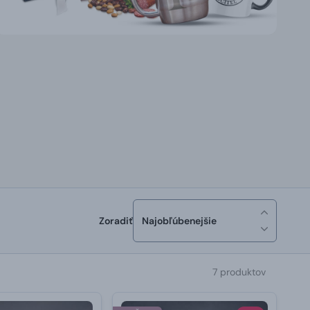
Zoradiť
Najobľúbenejšie
7 produktov