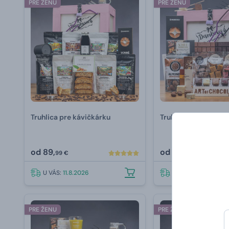
PRE ŽENU
PRE ŽENU
Truhlica pre kávičkárku
Truhlica plná čokolá
od
89,
od
99,
99 €
99 €
U VÁS:
11.8.2026
U VÁS:
11.8.2026
PRE ŽENU
PRE ŽENU