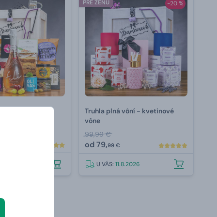
PRE ŽENU
-20 %
Proseccom
Truhla plná vôní - kvetinové
vône
99,99 €
od
79,
99 €
.8.2026
U VÁS:
11.8.2026