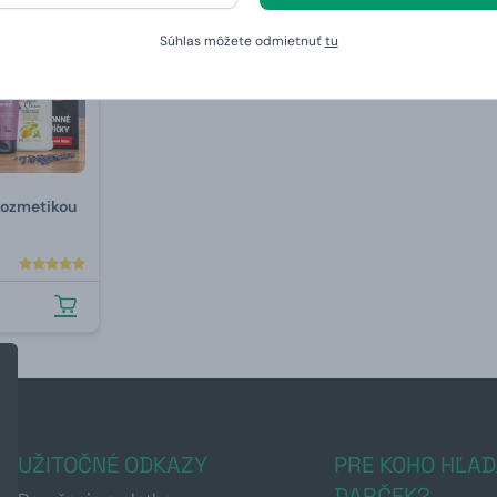
Súhlas môžete odmietnuť
tu
 kozmetikou
UŽITOČNÉ ODKAZY
PRE KOHO HĽAD
DARČEK?