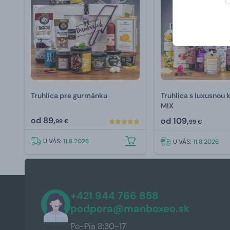
Truhlica pre gurmánku
Truhlica s luxusnou
MIX
od
89,
od
109,
99 €
99 €
U VÁS:
11.8.2026
U VÁS:
11.8.2026
+421 944 766 858
podpora@manboxeo.sk
Po-Pia 8:30-17