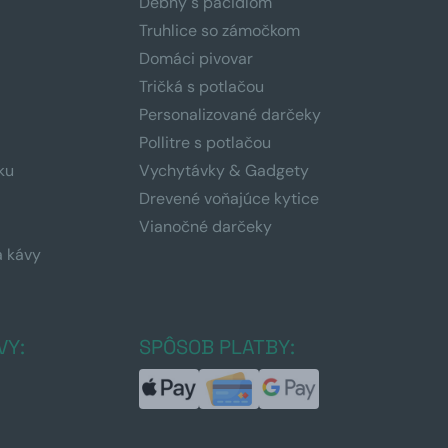
Debny s páčidlom
Truhlice so zámočkom
Domáci pivovar
Tričká s potlačou
Personalizované darčeky
Pollitre s potlačou
ku
Vychytávky & Gadgety
Drevené voňajúce kytice
Vianočné darčeky
a kávy
a
VY:
SPÔSOB PLATBY: