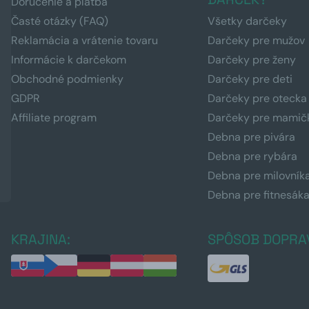
Doručenie a platba
Časté otázky (FAQ)
Všetky darčeky
Reklamácia a vrátenie tovaru
Darčeky pre mužov
Informácie k darčekom
Darčeky pre ženy
Obchodné podmienky
Darčeky pre deti
GDPR
Darčeky pre otecka
Affiliate program
Darčeky pre mamič
Debna pre pivára
Debna pre rybára
Debna pre milovník
Debna pre fitnesák
KRAJINA:
SPÔSOB DOPRA