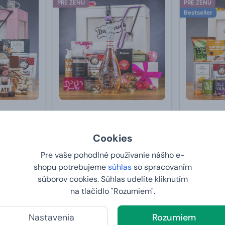
PRE ŽENU
PRE ŽENU
Bestseller
dy
Truhlica Wellness s proseccom
Truhlica s 
Cookies
od
129,
od
89,
99 €
99 €
Pre vaše pohodlné používanie nášho e-
shopu potrebujeme
súhlas
so spracovaním
U VÁS:
11.8.2026
U VÁS:
11
súborov cookies. Súhlas udelíte kliknutím
na tlačidlo "Rozumiem".
Nastavenia
Rozumiem