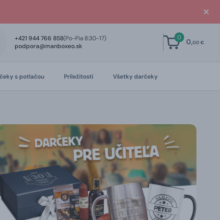
0
+421 944 766 858
(Po-Pia 8:30-17)
0,
00 €
podpora@manboxeo.sk
čeky s potlačou
Príležitosti
Všetky darčeky