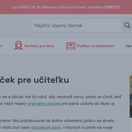
Len DNES
10 % zľava
na celý sortiment s kódom
DNES10
.
om
Darčeky pre ženy
Truhlice so zámočkom
Dar
ček pre učiteľku
ie a občas má čo robiť, aby nestratil nervy, preto vo chvíli, keď
ce nájsť nejaký
originálny darček
pre pána učiteľa do školy aj
beriete! Ako poďakovanie za dobre odvedenú prácu sa skvele
ou môžu byť naše
darčekové sady
, v ktorých si príde na svoje