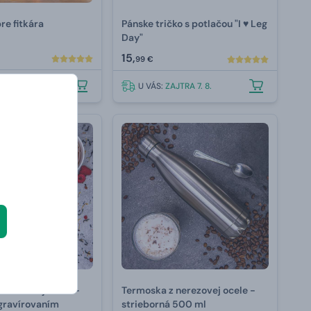
re fitkára
Pánske tričko s potlačou "I ♥️ Leg
Day"
15,
99 €
JTRA 7. 8.
U VÁS:
ZAJTRA 7. 8.
nerezovej ocele -
Termoska z nerezovej ocele -
 gravírovaním
strieborná 500 ml