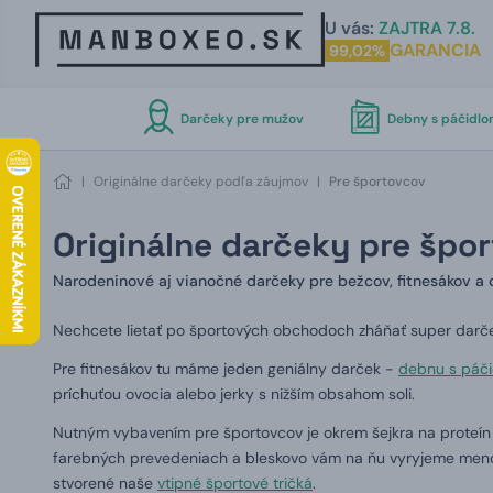
U vás:
ZAJTRA 7.8.
GARANCIA
99,02%
Darčeky pre mužov
Debny s páčidl
|
Originálne darčeky podľa záujmov
|
Pre športovcov
Originálne darčeky pre špor
Narodeninové aj vianočné darčeky pre bežcov, fitnesákov a 
Nechcete lietať po športových obchodoch zháňať super darče
Pre fitnesákov tu máme jeden geniálny darček -
debnu s páč
príchuťou ovocia alebo jerky s nižším obsahom soli.
Nutným vybavením pre športovcov je okrem šejkra na proteín
farebných prevedeniach a bleskovo vám na ňu vyryjeme meno
stvorené naše
vtipné športové tričká
.