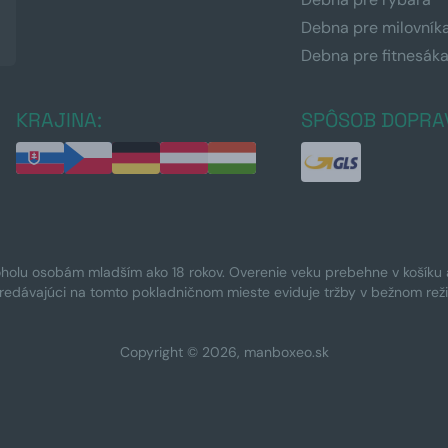
Debna pre milovník
Debna pre fitnesák
KRAJINA:
SPÔSOB DOPRA
oholu osobám mladším ako 18 rokov. Overenie veku prebehne v košíku a 
Predávajúci na tomto pokladničnom mieste eviduje tržby v bežnom rež
Copyright © 2026, manboxeo.sk