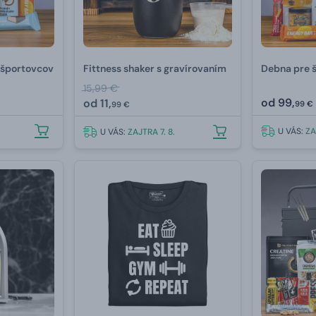
 športovcov
Fittness shaker s gravírovaním
Debna pre 
15,99 €
od
99,
od
11,
99 €
99 €
U VÁS:
ZA
U VÁS:
ZAJTRA 7. 8.