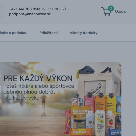
0
+421 944 766 858
(Po-Pia 8:30-17)
0,
00 €
podpora@manboxeo.sk
čeky s potlačou
Príležitosti
Všetky darčeky