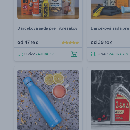
Darčeková sada pre Fitnesákov
Darčeková sada pre
od
47,
od
39,
99 €
90 €
U VÁS:
ZAJTRA 7. 8.
U VÁS:
ZAJTRA 7. 8.