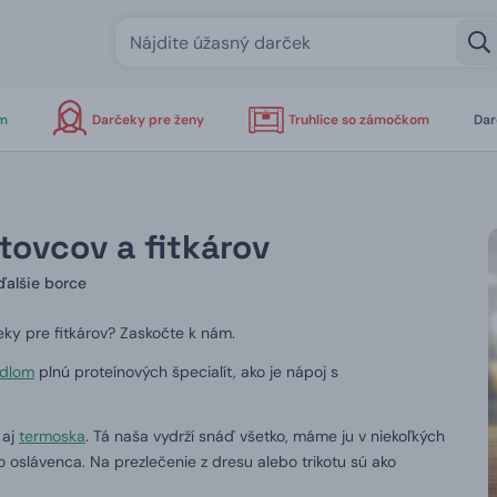
om
Darčeky pre ženy
Truhlice so zámočkom
Dar
tovcov a fitkárov
ďalšie borce
ky pre fitkárov?
Zaskočte k nám.
idlom
plnú proteínových špecialít, ako je nápoj s
 aj
termoska
.
Tá naša vydrží snáď všetko, máme ju v niekoľkých
 oslávenca.
Na prezlečenie z dresu alebo trikotu sú ako