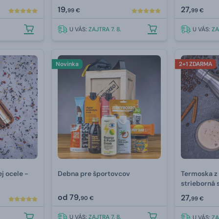
19,
27,
99 €
99 €
U VÁS:
ZAJTRA 7. 8.
U VÁS:
ZA
Novinka
2+1 ZDARMA
j ocele -
Debna pre športovcov
Termoska z 
strieborná 
od
79,
27,
90 €
99 €
U VÁS:
ZAJTRA 7. 8.
U VÁS:
ZA