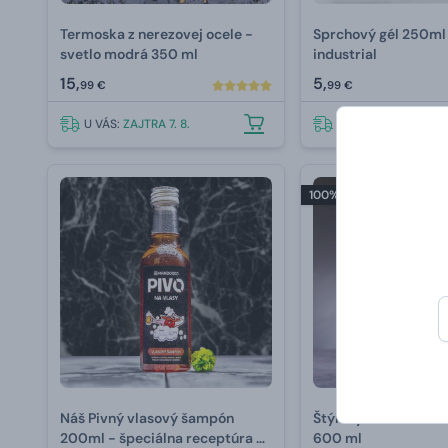
Termoska z nerezovej ocele -
Sprchový gél 250ml 
svetlo modrá 350 ml
industrial
15,
5,
99 €
99 €
U VÁS:
ZAJTRA 7. 8.
U VÁS:
ZAJTRA 7. 8.
100% TOP
Náš Pivný vlasový šampón
Štýlový shaker v tv
200ml - špeciálna receptúra ​​z
600 ml