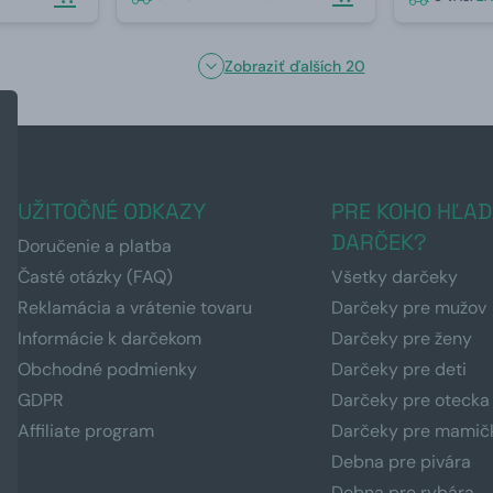
Zobraziť ďalších 20
UŽITOČNÉ ODKAZY
PRE KOHO HĽAD
DARČEK?
Doručenie a platba
Časté otázky (FAQ)
Všetky darčeky
Reklamácia a vrátenie tovaru
Darčeky pre mužov
Informácie k darčekom
Darčeky pre ženy
Obchodné podmienky
Darčeky pre deti
GDPR
Darčeky pre otecka
Affiliate program
Darčeky pre mamič
Debna pre pivára
Debna pre rybára