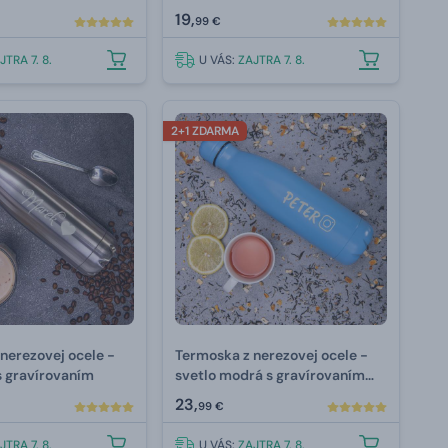
19,
99 €
JTRA 7. 8.
U VÁS:
ZAJTRA 7. 8.
2+1 ZDARMA
nerezovej ocele -
Termoska z nerezovej ocele -
s gravírovaním
svetlo modrá s gravírovaním
350 ml
23,
99 €
JTRA 7. 8.
U VÁS:
ZAJTRA 7. 8.