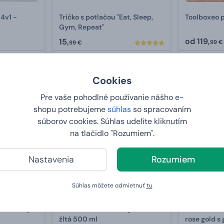
4v1 -
Tričko s potlačou "Eat, Sleep,
Toolboxeo p
Gym, Repeat"
od
119,
15,
99 €
99 €
U VÁS:
ZA
U VÁS:
ZAJTRA 7. 8.
Cookies
Pre vaše pohodlné používanie nášho e-
2+1 ZDARMA
shopu potrebujeme
súhlas
so spracovaním
súborov cookies. Súhlas udelíte kliknutím
na tlačidlo "Rozumiem".
Nastavenia
Rozumiem
Súhlas môžete odmietnuť
tu
are bomby
Termoska z nerezovej ocele -
Termoska z 
žltá 500 ml
rose gold s