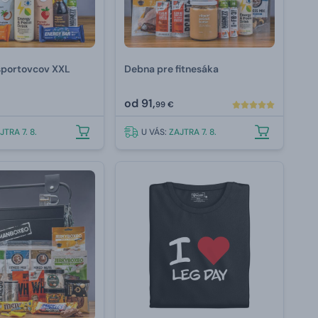
športovcov XXL
Debna pre fitnesáka
od
91,
99 €
JTRA 7. 8.
U VÁS:
ZAJTRA 7. 8.