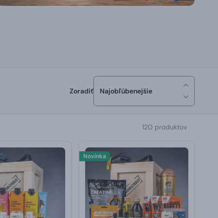
Zoradiť
Najobľúbenejšie
120 produktov
Novinka