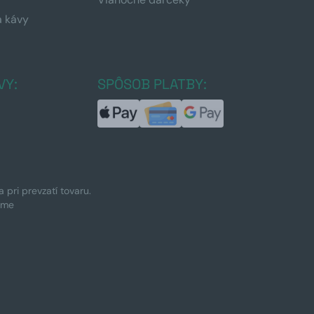
a kávy
a
VY:
SPÔSOB PLATBY:
pri prevzatí tovaru.
ime