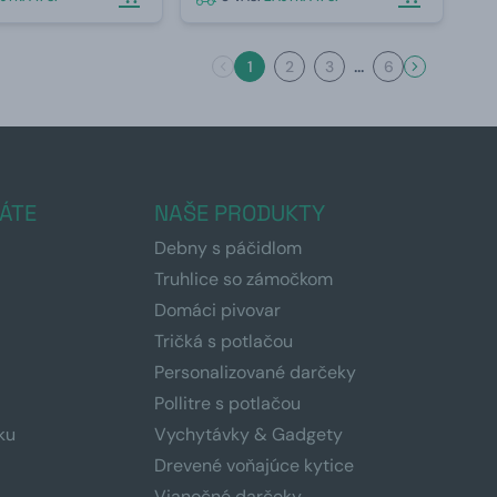
...
1
2
3
6
ÁTE
NAŠE PRODUKTY
Debny s páčidlom
Truhlice so zámočkom
Domáci pivovar
Tričká s potlačou
Personalizované darčeky
Pollitre s potlačou
ku
Vychytávky & Gadgety
Drevené voňajúce kytice
Vianočné darčeky