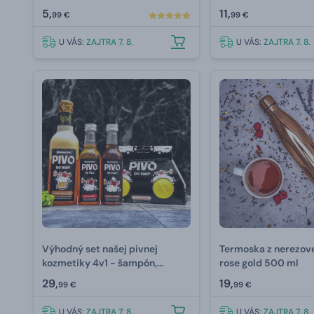
pivných kvasníc a chmeľu
5,
11,
99 €
99 €
U VÁS:
ZAJTRA 7. 8.
U VÁS:
ZAJTRA 7. 8.
Výhodný set našej pivnej
Termoska z nerezove
kozmetiky 4v1 - šampón,
rose gold 500 ml
sprchový gél, pena a šumivé
29,
19,
99 €
99 €
bomby
U VÁS:
ZAJTRA 7. 8.
U VÁS:
ZAJTRA 7. 8.