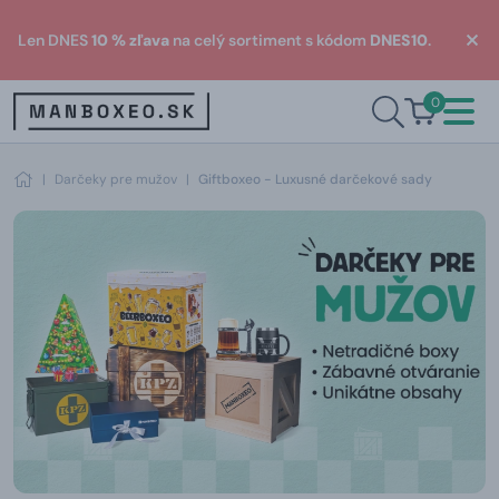
Len DNES
10 % zľava
na celý sortiment s kódom
DNES10
.
0
|
Darčeky pre mužov
|
Giftboxeo - Luxusné darčekové sady