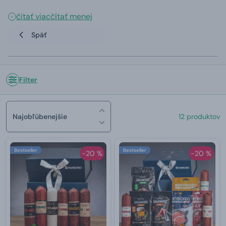
čítať viac
čítať menej
Späť
Filter
Najobľúbenejšie
12 produktov
Bestseller
Bestseller
-20 %
-20 %