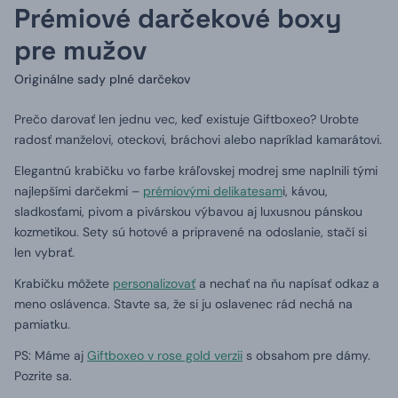
Prémiové darčekové boxy
pre mužov
Originálne sady plné darčekov
Prečo darovať len jednu vec, keď existuje Giftboxeo? Urobte
radosť manželovi, oteckovi, bráchovi alebo napríklad kamarátovi.
Elegantnú krabičku vo farbe kráľovskej modrej sme naplnili tými
najlepšími darčekmi –
prémiovými delikatesam
i, kávou,
sladkosťami, pivom a pivárskou výbavou aj luxusnou pánskou
kozmetikou. Sety sú hotové a pripravené na odoslanie, stačí si
len vybrať.
Krabičku môžete
personalizovať
a nechať na ňu napísať odkaz a
meno oslávenca. Stavte sa, že si ju oslavenec rád nechá na
pamiatku.
PS: Máme aj
Giftboxeo v rose gold verzii
s obsahom pre dámy.
Pozrite sa.