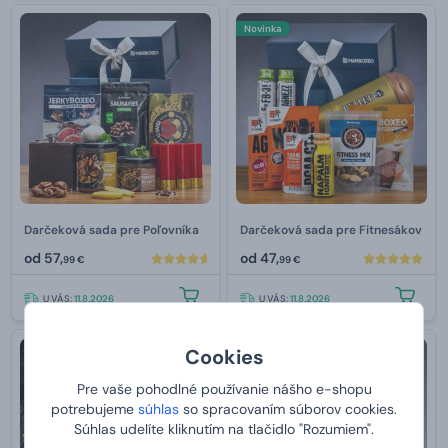
Novinka
Darčeková sada pre Poľovníka
Darčeková sada pre Fitnesákov
od
57,
od
47,
99 €
99 €
U VÁS:
11.8.2026
U VÁS:
11.8.2026
Cookies
Pre vaše pohodlné používanie nášho e-shopu
potrebujeme
súhlas
so spracovaním súborov cookies.
Súhlas udelíte kliknutím na tlačidlo "Rozumiem".