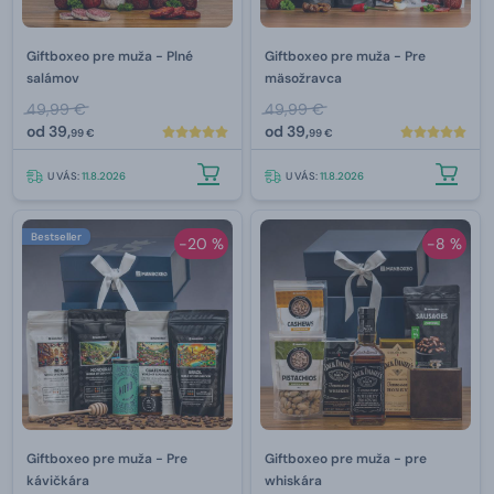
Giftboxeo pre muža - Plné
Giftboxeo pre muža - Pre
salámov
mäsožravca
49,99 €
49,99 €
od
39,
od
39,
99 €
99 €
U VÁS:
11.8.2026
U VÁS:
11.8.2026
Bestseller
-20 %
-8 %
Giftboxeo pre muža - Pre
Giftboxeo pre muža - pre
kávičkára
whiskára