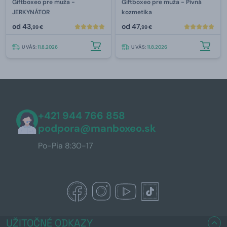
Giftboxeo pre muža -
Giftboxeo pre muža - Pivná
JERKYNÁTOR
kozmetika
od
43,
od
47,
99 €
99 €
U VÁS:
11.8.2026
U VÁS:
11.8.2026
+421 944 766 858
podpora@manboxeo.sk
Po-Pia 8:30-17
UŽITOČNÉ ODKAZY