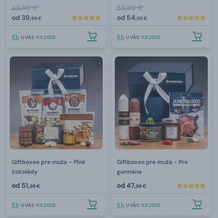
49,99 €
59,99 €
od
39,
od
54,
99 €
99 €
U VÁS:
11.8.2026
U VÁS:
11.8.2026
Giftboxeo pre muža - Plné
Giftboxeo pre muža - Pre
čokolády
gurmána
od
51,
od
47,
99 €
99 €
U VÁS:
11.8.2026
U VÁS:
11.8.2026