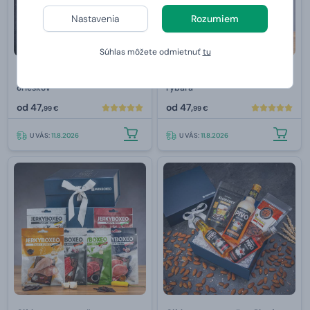
Nastavenia
Rozumiem
Súhlas môžete odmietnuť
tu
Giftboxeo pre muža - Plné
Giftboxeo pre muža - Pre
orieškov
rybára
od
47,
od
47,
99 €
99 €
U VÁS:
11.8.2026
U VÁS:
11.8.2026