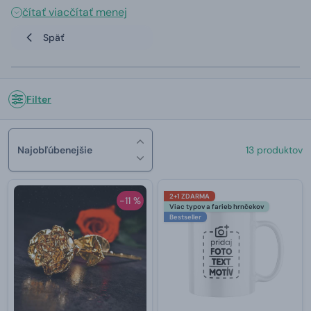
čítať viac
čítať menej
Späť
Filter
Najobľúbenejšie
13 produktov
2+1 ZDARMA
-11 %
Viac typov a farieb hrnčekov
Bestseller