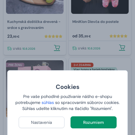
Kuchynská doštička drevená -
MiniKlon Dievča do postele
srdce s gravírovaním
od
35,
23,
99 €
99 €
U VÁS:
10.8.2026
U VÁS:
10.8.2026
PRE ŽENU
2+1 ZDARMA
Viac typov a farieb hrnčekov
Cookies
Pre vaše pohodlné používanie nášho e-shopu
potrebujeme
súhlas
so spracovaním súborov cookies.
Súhlas udelíte kliknutím na tlačidlo "Rozumiem".
Nastavenia
Rozumiem
Truhlica pre kávičkárku
Hrnček s potlačou Káva v
srdiečku