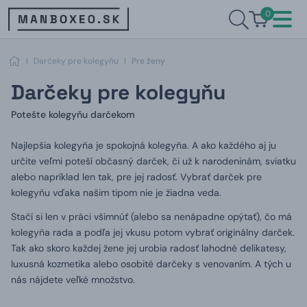
0
|
Darčeky pre kolegyňu
|
Pre ženy
Darčeky pre kolegyňu
Potešte kolegyňu darčekom
Najlepšia kolegyňa je spokojná kolegyňa.
A ako každého aj ju
určite veľmi poteší občasný darček, či už k narodeninám, sviatku
alebo napríklad len tak, pre jej radosť.
Vybrať darček pre
kolegyňu vďaka našim tipom nie je žiadna veda.
Stačí si len v práci všimnúť (alebo sa nenápadne opýtať), čo má
kolegyňa rada a podľa jej vkusu potom vybrať originálny darček.
Tak ako skoro každej žene jej urobia radosť lahodné delikatesy,
luxusná kozmetika alebo osobité darčeky s venovaním.
A tých u
nás nájdete veľké množstvo.