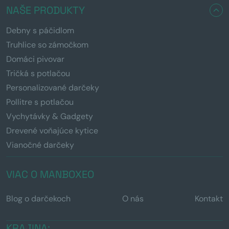
NAŠE PRODUKTY
Debny s páčidlom
Truhlice so zámočkom
Domáci pivovar
Tričká s potlačou
Personalizované darčeky
Pollitre s potlačou
Vychytávky & Gadgety
Drevené voňajúce kytice
Vianočné darčeky
VIAC O MANBOXEO
Blog o darčekoch
O nás
Kontakt
KRAJINA: