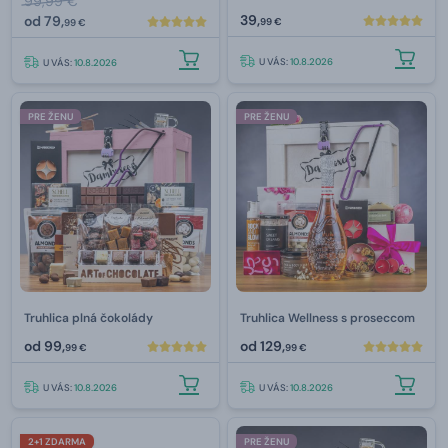
99,99 €
39,
od
79,
99 €
99 €
U VÁS:
10.8.2026
U VÁS:
10.8.2026
PRE ŽENU
PRE ŽENU
Truhlica plná čokolády
Truhlica Wellness s proseccom
od
99,
od
129,
99 €
99 €
U VÁS:
10.8.2026
U VÁS:
10.8.2026
2+1 ZDARMA
PRE ŽENU