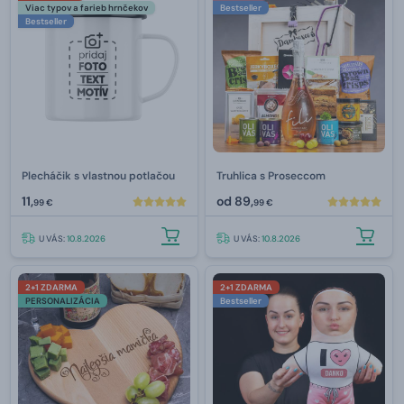
Viac typov a farieb hrnčekov
Bestseller
Bestseller
Plecháčik s vlastnou potlačou
Truhlica s Proseccom
11,
od
89,
99 €
99 €
U VÁS:
10.8.2026
U VÁS:
10.8.2026
2+1 ZDARMA
2+1 ZDARMA
PERSONALIZÁCIA
Bestseller