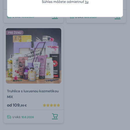
Súhlas môžete odmietnuť
tu
od
89,
od
9,
99 €
79 €
U VÁS:
10.8.2026
U VÁS:
10.8.2026
PRE ŽENU
Truhlica s luxusnou kozmetikou
MIX
od
109,
99 €
U VÁS:
10.8.2026