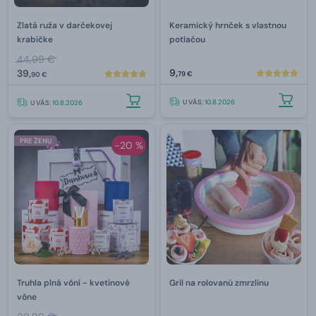
Zlatá ruža v darčekovej
Keramický hrnček s vlastnou
krabičke
potlačou
44,99 €
9,
39,
79 €
90 €
U VÁS:
10.8.2026
U VÁS:
10.8.2026
PRE ŽENU
-20 %
Truhla plná vôní - kvetinové
Gril na rolovanú zmrzlinu
vône