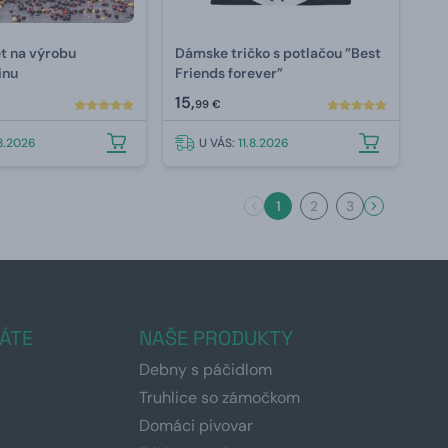
et na výrobu
Dámske tričko s potlačou ”Best
inu
Friends forever”
15,
99 €
.8.2026
U VÁS:
11.8.2026
1
2
3
ÁTE
NAŠE PRODUKTY
Debny s páčidlom
Truhlice so zámočkom
Domáci pivovar