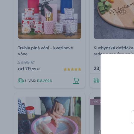
Truhla plná vôní - kvetinové
Kuchynská doštička
vône
srdce s gravírovaní
99,99 €
23,
od
79,
99 €
99 €
U VÁS:
11.8.2026
U VÁS:
11.8.2026
PRE ŽENU