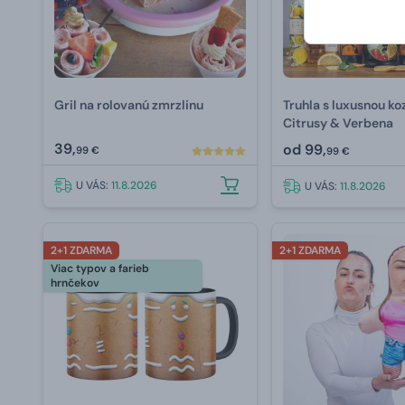
Gril na rolovanú zmrzlinu
Truhla s luxusnou k
Citrusy & Verbena
39,
od
99,
99 €
99 €
U VÁS:
11.8.2026
U VÁS:
11.8.2026
2+1 ZDARMA
2+1 ZDARMA
Viac typov a farieb
hrnčekov