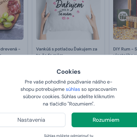
 drevená -
Vankúš s potlačou Ďakujem za
DIY Rum - S
m
to, že ťa mám
vlastného 
19,
85,
Cookies
99 €
99 €
Pre vaše pohodlné používanie nášho e-
U VÁS:
11.8.2026
U VÁS:
11
shopu potrebujeme
súhlas
so spracovaním
súborov cookies. Súhlas udelíte kliknutím
na tlačidlo "Rozumiem".
2+1 ZDARMA
Nastavenia
Rozumiem
Súhlas môžete odmietnuť
tu