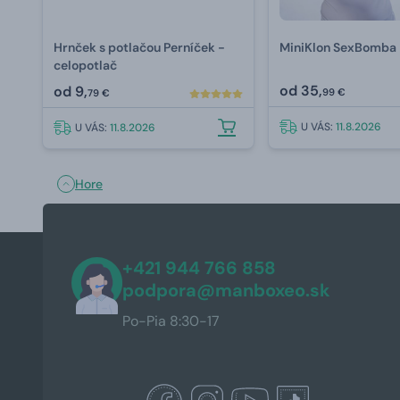
Hrnček s potlačou Perníček -
MiniKlon SexBomba
celopotlač
od
35,
od
9,
99 €
79 €
U VÁS:
11.8.2026
U VÁS:
11.8.2026
Hore
+421 944 766 858
podpora@manboxeo.sk
Po-Pia 8:30-17