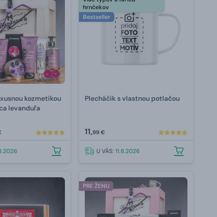
hrnčekov
Bestseller
luxusnou kozmetikou
Plecháčik s vlastnou potlačou
ca levanduľa
11,
€
99 €
.8.2026
U VÁS:
11.8.2026
PRE ŽENU