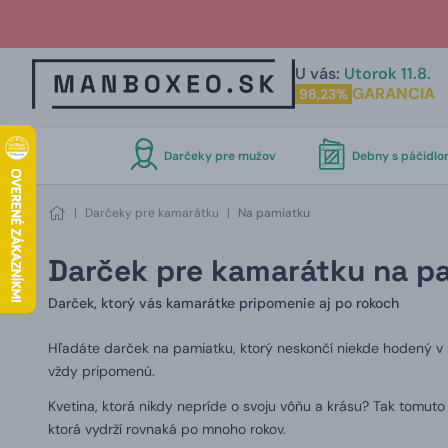
U vás:
Utorok 11.8.
GARANCIA
98,23%
Darčeky pre mužov
Debny s páčidl
|
Darčeky pre kamarátku
|
Na pamiatku
Darček pre kamarátku na p
Darček, ktorý vás kamarátke pripomenie aj po rokoch
Hľadáte darček na pamiatku, ktorý neskončí niekde hodený v k
vždy pripomenú.
Kvetina, ktorá nikdy nepríde o svoju vôňu a krásu? Tak tomu
ktorá vydrží rovnaká po mnoho rokov.