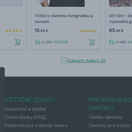
Tričko s vlastnou fotografiou a
DIY Gin - S
textom
vlastného g
15,
85,
99 €
99 €
U VÁS:
11.8.2026
U VÁS:
11
Zobraziť ďalších 20
UŽITOČNÉ ODKAZY
PRE KOHO HĽAD
DARČEK?
Doručenie a platba
Časté otázky (FAQ)
Všetky darčeky
Reklamácia a vrátenie tovaru
Darčeky pre mužov