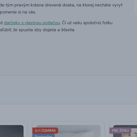
de tým pravým krásna drevená doska, na ktorej necháte vyryť
pomenie si na vás.
ež
darčeky s vlastnou potlačou
. Či už vašu spoločnú fotku
biť, že spustia slzy dojatia a šťastia.
2+1 ZDARMA
PRE ŽENU
Bestseller