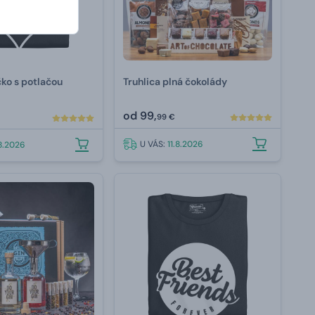
ko s potlačou
Truhlica plná čokolády
od
99,
99 €
U VÁS:
11.8.2026
.8.2026