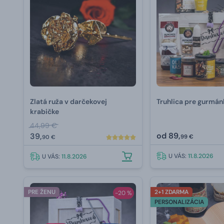
Zlatá ruža v darčekovej
Truhlica pre gurmán
krabičke
44,99 €
od
89,
39,
99 €
90 €
U VÁS:
11.8.2026
U VÁS:
11.8.2026
PRE ŽENU
2+1 ZDARMA
-20 %
PERSONALIZÁCIA