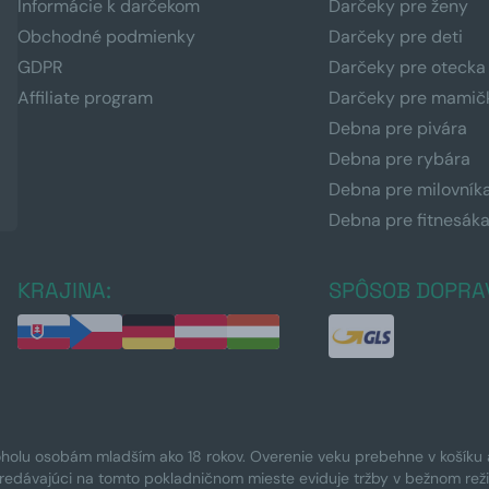
Informácie k darčekom
Darčeky pre ženy
Obchodné podmienky
Darčeky pre deti
GDPR
Darčeky pre otecka
Affiliate program
Darčeky pre mamič
Debna pre pivára
Debna pre rybára
Debna pre milovník
Debna pre fitnesák
KRAJINA:
SPÔSOB DOPRA
oholu osobám mladším ako 18 rokov. Overenie veku prebehne v košíku a 
Predávajúci na tomto pokladničnom mieste eviduje tržby v bežnom rež