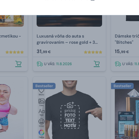
ozmetikou -
Luxusná vôňa do auta s
Dámske trič
gravírovaním –⁠ rose gold + 3
"Bitches"
náplne
31,
15,
99 €
99 €
U VÁS:
11.8.2026
U VÁS:
11
Bestseller
Bestseller