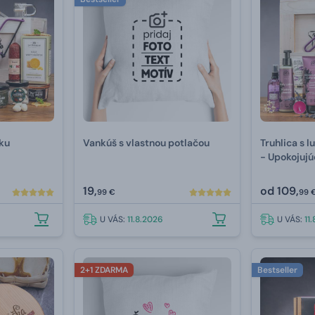
ku
Vankúš s vlastnou potlačou
Truhlica s 
- Upokojujú
19,
od
109,
99 €
99 
U VÁS:
11.8.2026
U VÁS:
11
2+1 ZDARMA
Bestseller