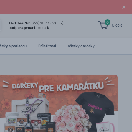
0
+421 944 766 858
(Po-Pia 8:30-17)
0,
00 €
podpora@manboxeo.sk
čeky s potlačou
Príležitosti
Všetky darčeky