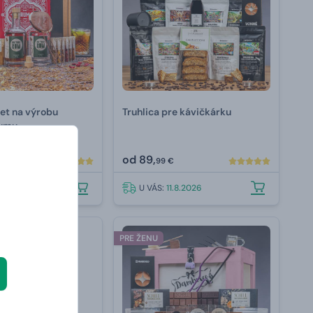
et na výrobu
Truhlica pre kávičkárku
rumu
od
89,
99 €
.8.2026
U VÁS:
11.8.2026
PRE ŽENU