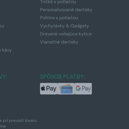
Tričká s potlačou
Personalizované darčeky
Pollitre s potlačou
ku
Vychytávky & Gadgety
Drevené voňajúce kytice
Vianočné darčeky
a kávy
a
VY:
SPÔSOB PLATBY:
pri prevzatí tovaru.
ime