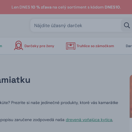
Len DNES
10 % zľava
na celý sortiment s kódom
DNES10
.
om
Darčeky pre ženy
Truhlice so zámočkom
Dar
amiatku
úte? Prezrite si naše jedinečné produkty, ktoré vás kamarátke
to popisu zaručene zodpovedá naša
drevená voňajúca kytica
,