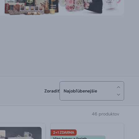
Zoradiť
Najobľúbenejšie
46 produktov
2+1 ZDARMA
Viac typov a farieb