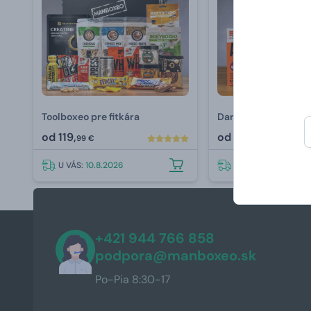
Toolboxeo pre fitkára
Darčeková sada pre
od
119,
od
47,
99 €
99 €
U VÁS:
10.8.2026
U VÁS:
10.8.2026
+421 944 766 858
podpora@manboxeo.sk
Po-Pia 8:30-17