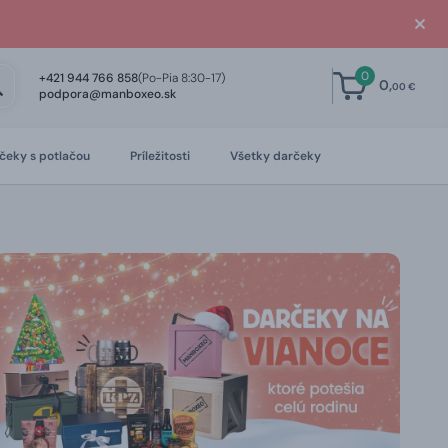
0
+421 944 766 858
(Po-Pia 8:30-17)
0,
00 €
podpora@manboxeo.sk
čeky s potlačou
Príležitosti
Všetky darčeky