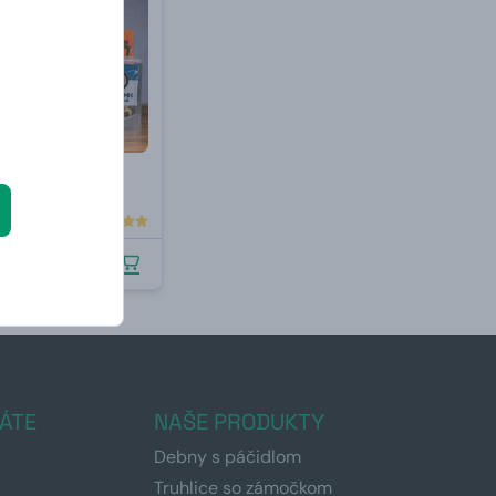
itnesáka
.8.2026
ÁTE
NAŠE PRODUKTY
Debny s páčidlom
Truhlice so zámočkom