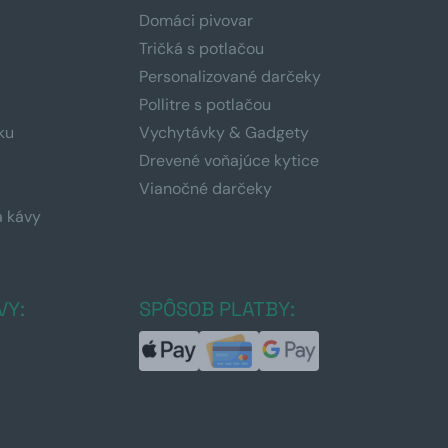
Domáci pivovar
Tričká s potlačou
Personalizované darčeky
Pollitre s potlačou
ku
Vychytávky & Gadgety
Drevené voňajúce kytice
Vianočné darčeky
a kávy
a
VY:
SPÔSOB PLATBY: