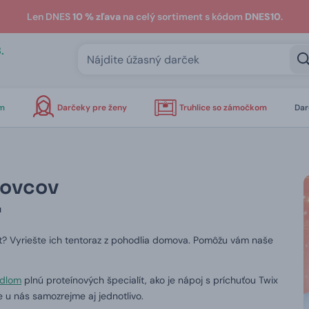
Len DNES
10 % zľava
na celý sortiment s kódom
DNES10
.
.
om
Darčeky pre ženy
Truhlice so zámočkom
Dar
tovcov
u
t?
Vyriešte ich tentoraz z pohodlia domova.
Pomôžu vám naše
idlom
plnú proteínových špecialít, ako je nápoj s príchuťou Twix
 u nás samozrejme aj jednotlivo.