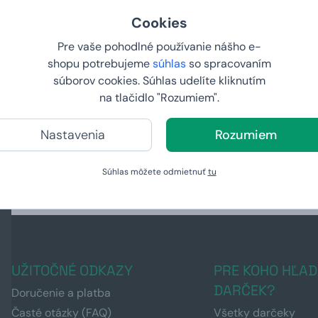
Cookies
Pre vaše pohodlné používanie nášho e-
shopu potrebujeme
súhlas
so spracovaním
súborov cookies. Súhlas udelíte kliknutím
na tlačidlo "Rozumiem".
 Fitnesákov
Armyboxeo pre fitnesákov
Debna pre f
Nastavenia
Rozumiem
od
89,
od
91,
99 €
99 €
U VÁS:
10.8.2026
U VÁS:
10
Súhlas môžete odmietnuť
tu
UŽITOČNÉ ODKAZY
PRE KOHO HĽAD
DARČEK?
Doručenie a platba
Časté otázky (FAQ)
Všetky darčeky