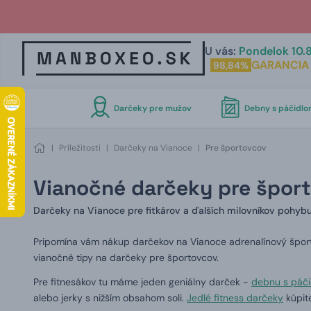
U vás:
Pondelok 10.8
GARANCIA
98,84%
Darčeky pre mužov
Debny s páčidl
|
Príležitosti
|
Darčeky na Vianoce
|
Pre športovcov
Vianočné darčeky pre špor
Darčeky na Vianoce pre fitkárov a ďalších milovníkov pohyb
Pripomína vám nákup darčekov na Vianoce adrenalínový špor
vianočné tipy na darčeky pre športovcov.
Pre fitnesákov tu máme jeden geniálny darček -
debnu s páč
alebo jerky s nižším obsahom soli.
Jedlé fitness darčeky
kúpite