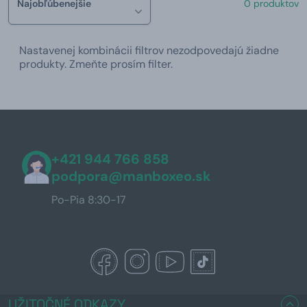
Najobľúbenejšie
0 produktov
Nastavenej kombinácii filtrov nezodpovedajú žiadne
produkty. Zmeňte prosím filter.
+421 944 766 858
podpora@manboxeo.sk
Po-Pia 8:30-17
UŽITOČNÉ ODKAZY