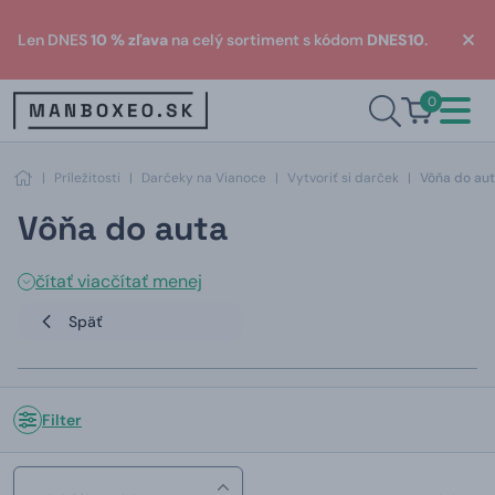
Len DNES
10 % zľava
na celý sortiment s kódom
DNES10
.
0
|
Príležitosti
|
Darčeky na Vianoce
|
Vytvoriť si darček
|
Vôňa do au
Vôňa do auta
čítať viac
čítať menej
Späť
Filter