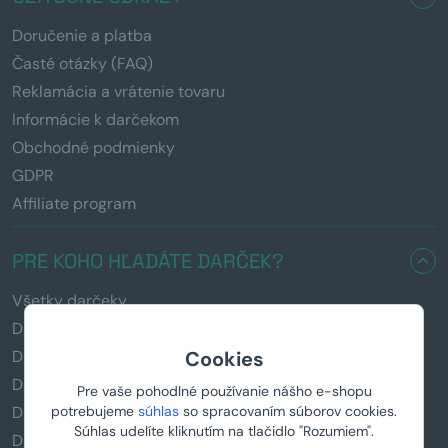
Doručenie a platba
Časté otázky (FAQ)
Reklamácia a vrátenie tovaru
Informácie k darčekom
Obchodné podmienky
GDPR
Affiliate program
PRE KOHO HĽADÁTE DARČEK?
Všetky darčeky
Darčeky pre mužov
Cookies
Darčeky pre ženy
Darčeky pre deti
Pre vaše pohodlné používanie nášho e-shopu
potrebujeme
súhlas
so spracovaním súborov cookies.
Darčeky pre otecka
Súhlas udelíte kliknutím na tlačidlo "Rozumiem".
Darčeky pre mamičku