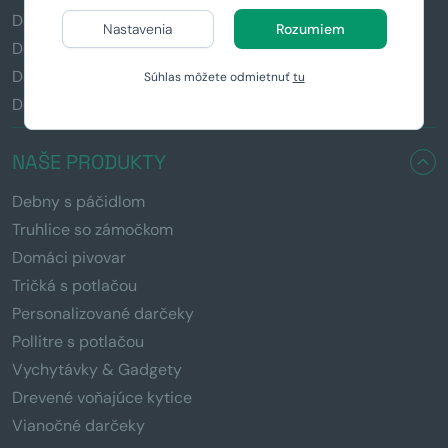
Debna pre pivára
Nastavenia
Rozumiem
Debna pre rybára
Debna pre milovníka kávy
Súhlas môžete odmietnuť
tu
Debna pre fitnesáka
NAŠE PRODUKTY
Debny s páčidlom
Truhlice so zámočkom
Domáci pivovar
Tričká s potlačou
Personalizované darčeky
Pollitre s potlačou
Vychytávky & Gadgety
Drevené voňajúce kytice
Vianočné darčeky