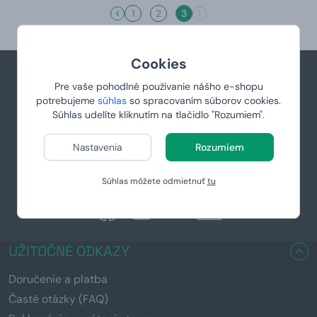
1
2
3
Cookies
Pre vaše pohodlné používanie nášho e-shopu
+421 944 766 858
potrebujeme
súhlas
so spracovaním súborov cookies.
Súhlas udelíte kliknutím na tlačidlo "Rozumiem".
podpora@manboxeo.sk
Po-Pia 8:30-17
Nastavenia
Rozumiem
Súhlas môžete odmietnuť
tu
UŽITOČNÉ ODKAZY
Doručenie a platba
Časté otázky (FAQ)