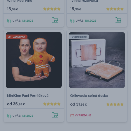
Wine, Feel Fine"
"Vínna rozcvička"
15,
15,
99 €
99 €
U VÁS:
11.8.2026
U VÁS:
11.8.2026
2+1 ZDARMA
Vypredané
MiniKlon Pani Perníčková
Grilovacia soľná doska
od
35,
od
31,
99 €
99 €
VYPREDANÉ
U VÁS:
11.8.2026