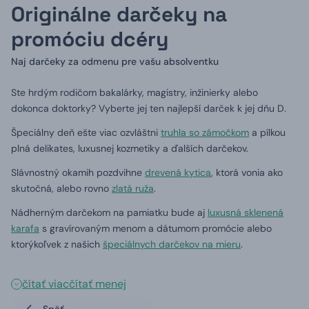
Originálne darčeky na
promóciu dcéry
Naj darčeky za odmenu pre vašu absolventku
Ste hrdým rodičom bakalárky, magistry, inžinierky alebo
dokonca doktorky?
Vyberte jej ten najlepší darček k jej dňu D.
Špeciálny deň ešte viac ozvláštni
truhla so zámočkom
a pílkou
plná delikates, luxusnej kozmetiky a ďalších darčekov.
Slávnostný okamih pozdvihne
drevená kytica
, ktorá vonia ako
skutočná, alebo rovno
zlatá ruža
.
Nádherným darčekom na pamiatku bude aj
luxusná sklenená
karafa
s gravírovaným menom a dátumom promócie alebo
ktorýkoľvek z našich
špeciálnych darčekov na mieru
.
čítať viac
čítať menej
Späť