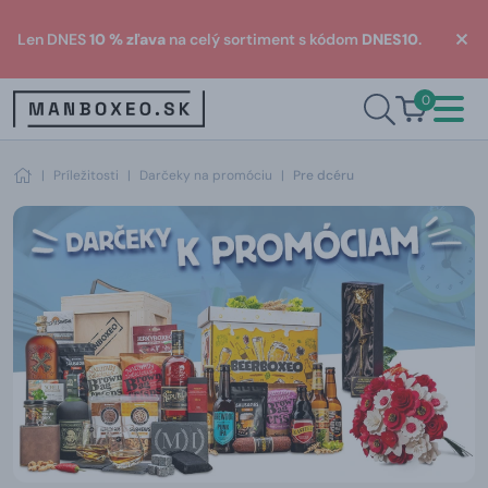
Len DNES
10 % zľava
na celý sortiment s kódom
DNES10
.
0
|
Príležitosti
|
Darčeky na promóciu
|
Pre dcéru