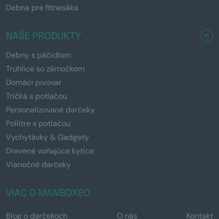
Debna pre fitnesáka
NAŠE PRODUKTY
Debny s páčidlom
Truhlice so zámočkom
Domáci pivovar
Tričká s potlačou
Personalizované darčeky
Pollitre s potlačou
Vychytávky & Gadgety
Drevené voňajúce kytice
Vianočné darčeky
VIAC O MANBOXEO
Blog o darčekoch
O nás
Kontakt