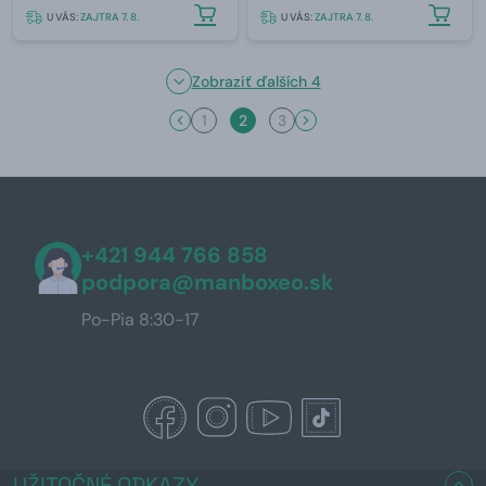
U VÁS:
ZAJTRA 7. 8.
U VÁS:
ZAJTRA 7. 8.
Zobraziť ďalších 4
1
2
3
+421 944 766 858
podpora@manboxeo.sk
Po-Pia 8:30-17
UŽITOČNÉ ODKAZY