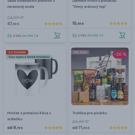
Sada chladiacich pollitrov z
Dámske tričko s potlačou
nerezovej ocele
"Vínny srdcový tep"
59,99 €
15,
47,
99 €
99 €
U VÁS:
ZAJTRA 7. 8.
U VÁS:
ZAJTRA 7. 8.
2+1 ZDARMA
PRE ŽENU
-20 %
Viac typov a farieb hrnčekov
Hrnček s potlačou Káva v
Truhlica pre pivárku
srdiečku
89,99 €
od
9,
od
71,
79 €
99 €