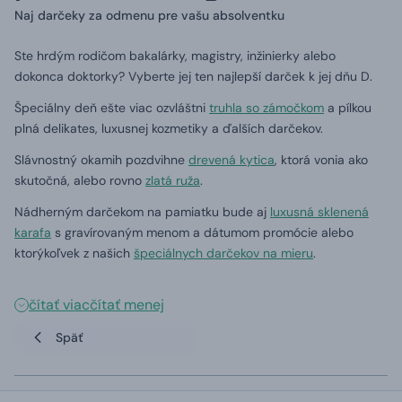
Naj darčeky za odmenu pre vašu absolventku
Ste hrdým rodičom bakalárky, magistry, inžinierky alebo
dokonca doktorky?
Vyberte jej ten najlepší darček k jej dňu D.
Špeciálny deň ešte viac ozvláštni
truhla so zámočkom
a pílkou
plná delikates, luxusnej kozmetiky a ďalších darčekov.
Slávnostný okamih pozdvihne
drevená kytica
, ktorá vonia ako
skutočná, alebo rovno
zlatá ruža
.
Nádherným darčekom na pamiatku bude aj
luxusná sklenená
karafa
s gravírovaným menom a dátumom promócie alebo
ktorýkoľvek z našich
špeciálnych darčekov na mieru
.
čítať viac
čítať menej
Späť