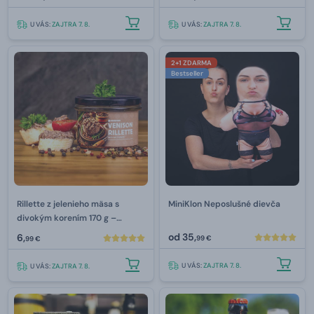
U VÁS:
ZAJTRA 7. 8.
U VÁS:
ZAJTRA 7. 8.
2+1 ZDARMA
Bestseller
Rillette z jelenieho mäsa s
MiniKlon Neposlušné dievča
divokým korením 170 g –
Mr.HomeMade
od
35,
6,
99 €
99 €
U VÁS:
ZAJTRA 7. 8.
U VÁS:
ZAJTRA 7. 8.