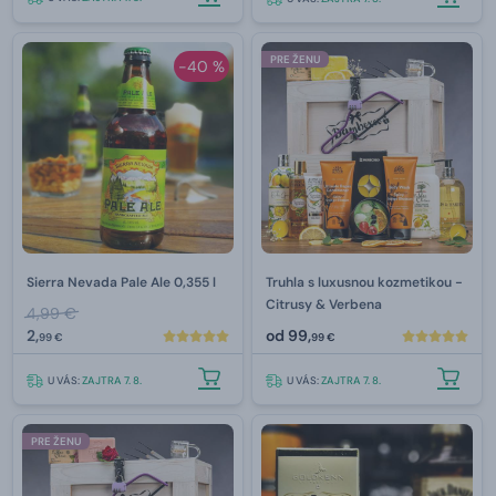
PRE ŽENU
-40 %
Sierra Nevada Pale Ale 0,355 l
Truhla s luxusnou kozmetikou -
Citrusy & Verbena
4,99 €
2,
od
99,
99 €
99 €
U VÁS:
ZAJTRA 7. 8.
U VÁS:
ZAJTRA 7. 8.
PRE ŽENU