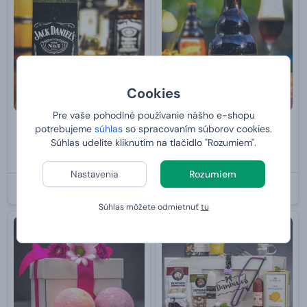
Cookies
Pre vaše pohodlné používanie nášho e-shopu
potrebujeme
súhlas
so spracovaním súborov cookies.
Čokoláda Goldkenn s Jack
Kasteel Rouge 18° 0,33 l
Súhlas udelíte kliknutím na tlačidlo "Rozumiem".
Daniel´s 100 g
3,
8,
99 €
99 €
Nastavenia
Rozumiem
U VÁS:
ZAJTRA 7. 8.
U VÁS:
ZAJTRA 7. 8.
Súhlas môžete odmietnuť
tu
PRE ŽENU
-29 %