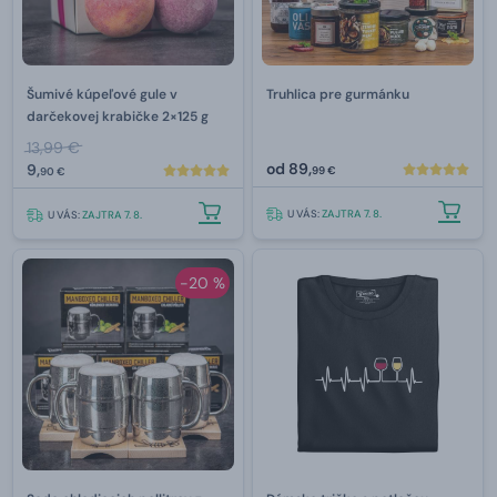
Šumivé kúpeľové gule v
Truhlica pre gurmánku
darčekovej krabičke 2×125 g
13,99 €
od
89,
9,
99 €
90 €
U VÁS:
ZAJTRA 7. 8.
U VÁS:
ZAJTRA 7. 8.
-20 %