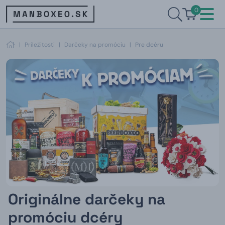
0
|
Príležitosti
|
Darčeky na promóciu
|
Pre dcéru
Originálne darčeky na
promóciu dcéry