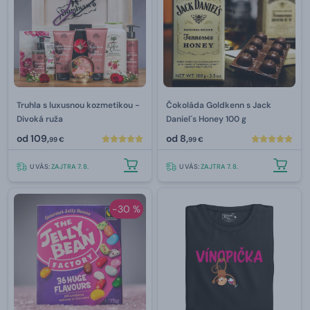
Truhla s luxusnou kozmetikou -
Čokoláda Goldkenn s Jack
Divoká ruža
Daniel´s Honey 100 g
od
109,
od
8,
99 €
99 €
U VÁS:
ZAJTRA 7. 8.
U VÁS:
ZAJTRA 7. 8.
-30 %