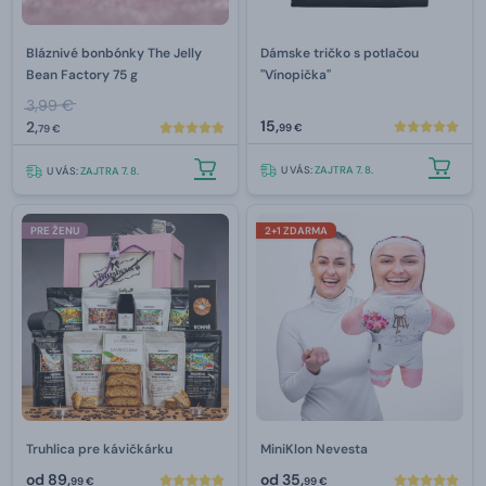
Bláznivé bonbónky The Jelly
Dámske tričko s potlačou
Bean Factory 75 g
"Vínopička"
3,99 €
15,
2,
99 €
79 €
U VÁS:
ZAJTRA 7. 8.
U VÁS:
ZAJTRA 7. 8.
PRE ŽENU
2+1 ZDARMA
Truhlica pre kávičkárku
MiniKlon Nevesta
od
89,
od
35,
99 €
99 €