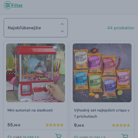
Filter
Najobľúbenejšie
44 produktov
Mini automat na sladkosti
Výhodný set najlepších crisps v
7 príchutiach
55,
9,
99 €
99 €
U VÁS:
ZAJTRA 7. 8.
U VÁS:
ZAJTRA 7. 8.