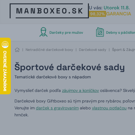
U vás:
Utorok 11.8.
GARANCIA
98,32%
Darčeky pre mužov
Debny s páčidl
|
Netradičné darčekové boxy
|
Darčekové sady
|
Šport & Záu
Športové darčekové sady
Tematické darčekové boxy s nápadom
Vymyslieť darček podľa
záujmov a koníčkov
oslávenca? Skvel
Darčekové boxy Giftboxeo sú tým pravým pre rybárov, poľovník
Venujte im
darček s gravírovaním
alebo
vlastnou potlačou
na m
hrnček.