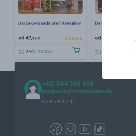
Darčeková sada pre Fitnesákov
Darčeková sada pre
od
47,
od
57,
99 €
99 €
U VÁS:
11.8.2026
U VÁS:
11.8.2026
+421 944 766 858
podpora@manboxeo.sk
Po-Pia 8:30-17