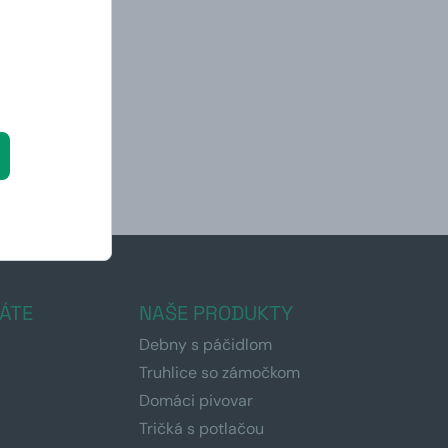
ÁTE
NAŠE PRODUKTY
Debny s páčidlom
Truhlice so zámočkom
Domáci pivovar
Tričká s potlačou