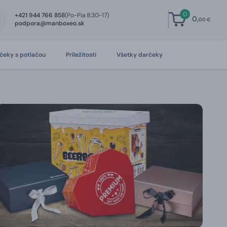
0
+421 944 766 858
(Po-Pia 8:30-17)
0,
00 €
podpora@manboxeo.sk
čeky s potlačou
Príležitosti
Všetky darčeky