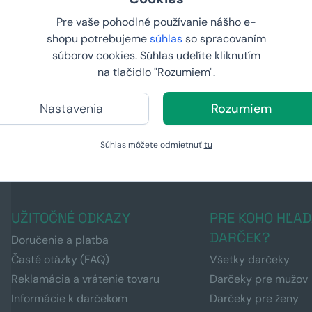
Pre vaše pohodlné používanie nášho e-
shopu potrebujeme
súhlas
so spracovaním
 Poľovníka
Giftboxeo pre muža - Pre
súborov cookies. Súhlas udelíte kliknutím
rybára
na tlačidlo "Rozumiem".
od
47,
99 €
Nastavenia
Rozumiem
U VÁS:
11.8.2026
Súhlas môžete odmietnuť
tu
UŽITOČNÉ ODKAZY
PRE KOHO HĽAD
DARČEK?
Doručenie a platba
Časté otázky (FAQ)
Všetky darčeky
Reklamácia a vrátenie tovaru
Darčeky pre mužov
Informácie k darčekom
Darčeky pre ženy