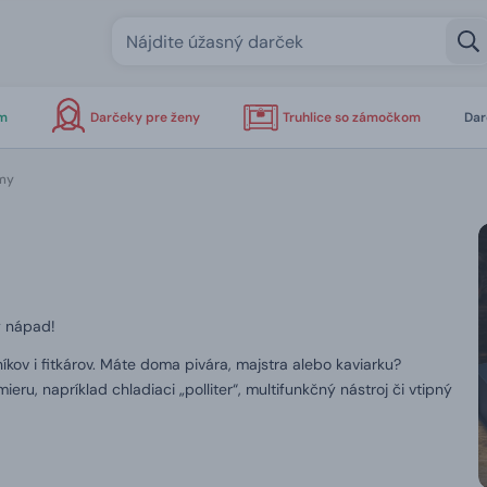
om
Darčeky pre ženy
Truhlice so zámočkom
Dar
jmy
ý nápad!
ov i fitkárov. Máte doma pivára, majstra alebo kaviarku?
ieru, napríklad chladiaci „polliter“, multifunkčný nástroj či vtipný