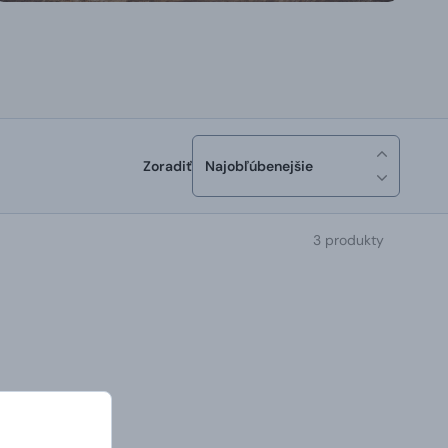
Zoradiť
Najobľúbenejšie
3 produkty