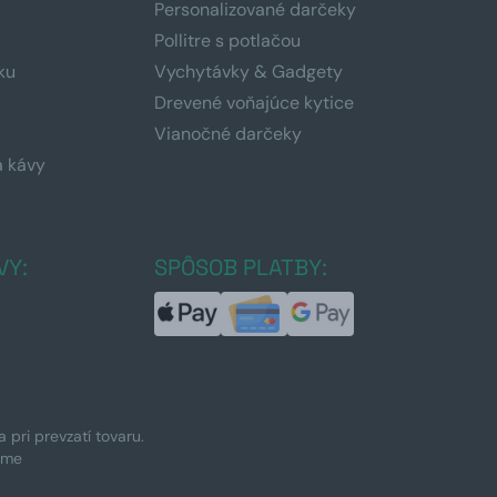
Personalizované darčeky
Pollitre s potlačou
ku
Vychytávky & Gadgety
Drevené voňajúce kytice
Vianočné darčeky
a kávy
a
VY:
SPÔSOB PLATBY:
pri prevzatí tovaru.
ime