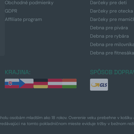
Obchodné podmienky
Darčeky pre deti
GDPR
Darčeky pre otecka
Affiliate program
Darčeky pre mamič
Debna pre pivára
Debna pre rybára
Debna pre milovník
Debna pre fitnesák
KRAJINA:
SPÔSOB DOPRA
oholu osobám mladším ako 18 rokov. Overenie veku prebehne v košíku a 
Predávajúci na tomto pokladničnom mieste eviduje tržby v bežnom rež