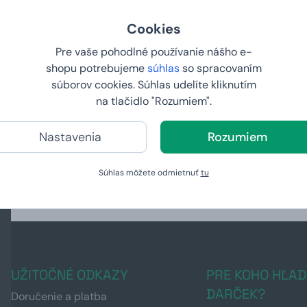
Cookies
Pre vaše pohodlné používanie nášho e-
shopu potrebujeme
súhlas
so spracovaním
súborov cookies. Súhlas udelíte kliknutím
na tlačidlo "Rozumiem".
ačou
Pánske tričko s potlačou
Pánske trič
l"
"Astronaut futbalista"
"Astronaut 
Nastavenia
Rozumiem
výkopom"
15,
15,
99 €
99 €
Súhlas môžete odmietnuť
tu
U VÁS:
11.8.2026
U VÁS:
11
UŽITOČNÉ ODKAZY
PRE KOHO HĽAD
DARČEK?
Doručenie a platba