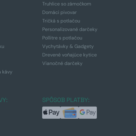
Truhlice so zámočkom
Domáci pivovar
Tričká s potlačou
Personalizované darčeky
Pollitre s potlačou
ku
Vychytávky & Gadgety
Drevené voňajúce kytice
Vianočné darčeky
a kávy
a
VY:
SPÔSOB PLATBY: