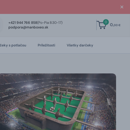
0
+421 944 766 858
(Po-Pia 8:30-17)
0,
00 €
podpora@manboxeo.sk
čeky s potlačou
Príležitosti
Všetky darčeky