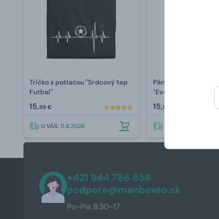
Tričko s potlačou "Srdcový tep
Pánske tričko s potl
Futbal"
"Evolution of Footbal
15,
15,
99 €
99 €
U VÁS:
11.8.2026
U VÁS:
11.8.2026
+421 944 766 858
podpora@manboxeo.sk
Po-Pia 8:30-17