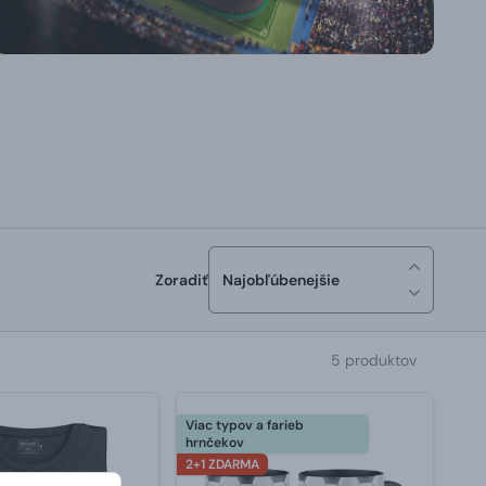
Zoradiť
Najobľúbenejšie
5 produktov
Viac typov a farieb
hrnčekov
2+1 ZDARMA