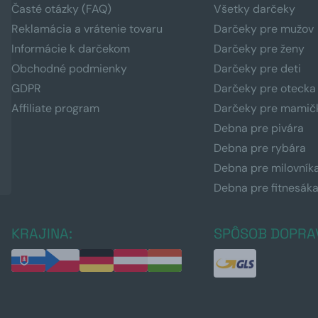
Časté otázky (FAQ)
Všetky darčeky
Reklamácia a vrátenie tovaru
Darčeky pre mužov
Informácie k darčekom
Darčeky pre ženy
Obchodné podmienky
Darčeky pre deti
GDPR
Darčeky pre otecka
Affiliate program
Darčeky pre mamič
Debna pre pivára
Debna pre rybára
Debna pre milovník
Debna pre fitnesák
KRAJINA:
SPÔSOB DOPRA