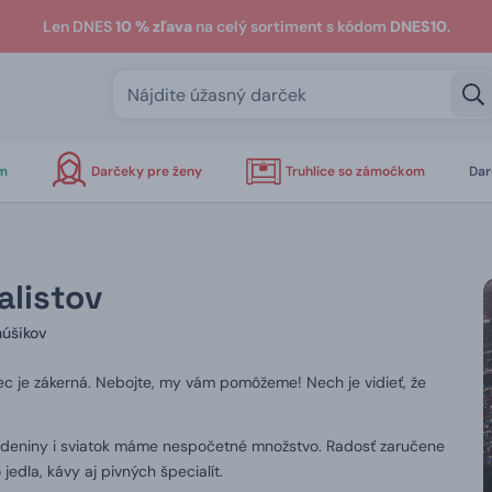
Len DNES
10 % zľava
na celý sortiment s kódom
DNES10
.
om
Darčeky pre ženy
Truhlice so zámočkom
Dar
alistov
núšikov
c je zákerná.
Nebojte, my vám pomôžeme!
Nech je vidieť, že
odeniny i sviatok máme nespočetné množstvo.
Radosť zaručene
edla, kávy aj pivných špecialít.