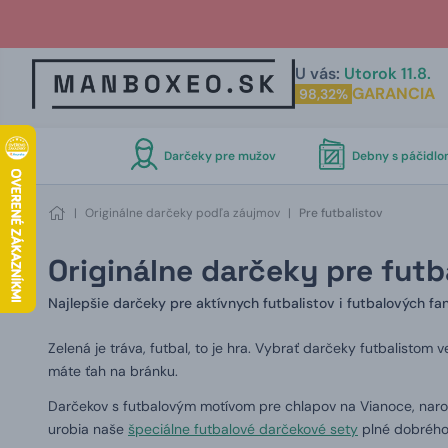
U vás:
Utorok 11.8.
GARANCIA
98,32%
Darčeky pre mužov
Debny s páčidl
|
Originálne darčeky podľa záujmov
|
Pre futbalistov
Originálne darčeky pre futb
Najlepšie darčeky pre aktívnych futbalistov i futbalových fa
Zelená je tráva, futbal, to je hra.
Vybrať darčeky futbalistom ve
máte ťah na bránku.
Darčekov s futbalovým motívom pre chlapov na Vianoce, nar
urobia naše
špeciálne futbalové darčekové sety
plné dobrého j