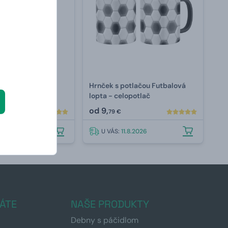
ko s potlačou
Hrnček s potlačou Futbalová
futbalista pred
lopta - celopotlač
od
9,
79 €
.8.2026
U VÁS:
11.8.2026
ÁTE
NAŠE PRODUKTY
Debny s páčidlom