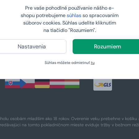
GDPR
Pre vaše pohodlné používanie nášho e-
Darčeky pre otecka
shopu potrebujeme
súhlas
so spracovaním
Affiliate program
Darčeky pre mamič
súborov cookies. Súhlas udelíte kliknutím
Debna pre pivára
na tlačidlo "Rozumiem".
Debna pre rybára
Debna pre milovník
Nastavenia
Rozumiem
Debna pre fitnesák
Súhlas môžete odmietnuť
tu
KRAJINA:
SPÔSOB DOPRA
oholu osobám mladším ako 18 rokov. Overenie veku prebehne v košíku a 
Predávajúci na tomto pokladničnom mieste eviduje tržby v bežnom rež