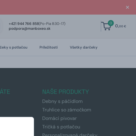
0
+421 944 766 858
(Po-Pia 8:30-17)
0,
00 €
podpora@manboxeo.sk
čeky s potlačou
Príležitosti
Všetky darčeky
ÁTE
NAŠE PRODUKTY
Debny s páčidlom
Truhlice so zámočkom
Domáci pivovar
Tričká s potlačou
Personalizované darčeky