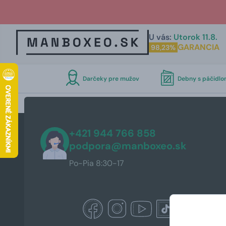
U vás:
Utorok 11.8.
GARANCIA
98,23%
Darčeky pre mužov
Debny s páčidl
+421 944 766 858
podpora@manboxeo.sk
Po-Pia 8:30-17