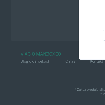
VIAC O MANBOXEO
Blog o darčekoch
O nás
Kontakt
* Zákaz predaja alk
* 