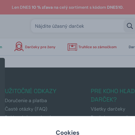
Len DNES
10 % zľava
na celý sortiment s kódom
DNES10
.
om
Darčeky pre ženy
Truhlice so zámočkom
Dar
UŽITOČNÉ ODKAZY
PRE KOHO HĽAD
DARČEK?
Doručenie a platba
Časté otázky (FAQ)
Všetky darčeky
Reklamácia a vrátenie tovaru
Darčeky pre mužov
Informácie k darčekom
Darčeky pre ženy
Cookies
Obchodné podmienky
Darčeky pre deti