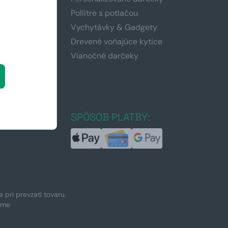
Pollitre s potlačou
ku
Vychytávky & Gadgety
Drevené voňajúce kytice
Vianočné darčeky
a kávy
a
VY:
SPÔSOB PLATBY:
pri prevzatí tovaru.
ime