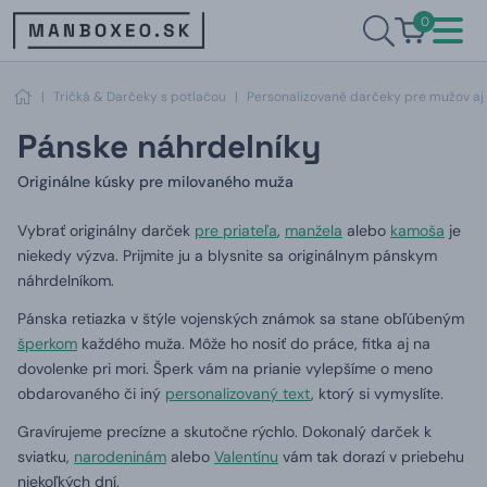
0
|
Tričká & Darčeky s potlačou
|
Personalizované darčeky pre mužov aj
Pánske náhrdelníky
Originálne kúsky pre milovaného muža
Vybrať originálny darček
pre priateľa
,
manžela
alebo
kamoša
je
niekedy výzva.
Prijmite ju a blysnite sa originálnym pánskym
náhrdelníkom.
Pánska retiazka v štýle vojenských známok sa stane obľúbeným
šperkom
každého muža.
Môže ho nosiť do práce, fitka aj na
dovolenke pri mori.
Šperk vám na prianie vylepšíme o meno
obdarovaného či iný
personalizovaný text
, ktorý si vymyslíte.
Gravírujeme precízne a skutočne rýchlo.
Dokonalý darček k
sviatku,
narodeninám
alebo
Valentínu
vám tak dorazí v priebehu
niekoľkých dní.