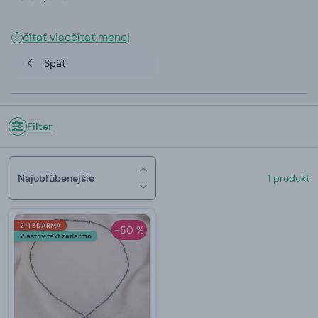
čítať viac
čítať menej
Späť
Filter
Najobľúbenejšie
1 produkt
2+1 ZDARMA
-50 %
Vlastný text zadarmo