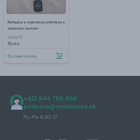
Retiazka s vojenskou známkou s
vlastným textom
31,99 €
15,
99 €
U VÁS:
10.8.2026
+421 944 766 858
podpora@manboxeo.sk
Po-Pia 8:30-17