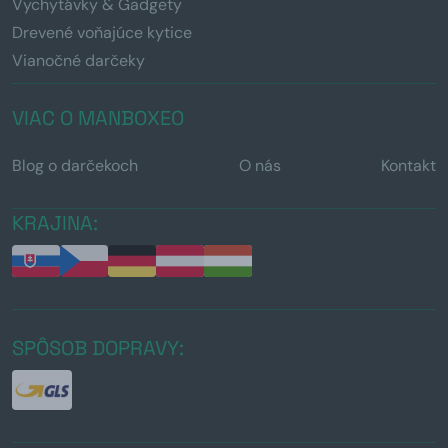
Vychytávky & Gadgety
Drevené voňajúce kytice
Vianočné darčeky
VIAC O MANBOXEO
Blog o darčekoch
O nás
Kontakt
KRAJINA:
SPÔSOB DOPRAVY: