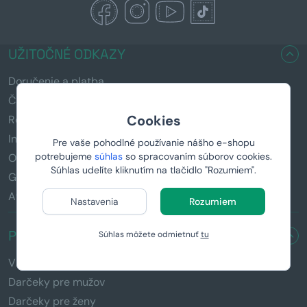
UŽITOČNÉ ODKAZY
Doručenie a platba
Časté otázky (FAQ)
Cookies
Reklamácia a vrátenie tovaru
Informácie k darčekom
Pre vaše pohodlné používanie nášho e-shopu
potrebujeme
súhlas
so spracovaním súborov cookies.
Obchodné podmienky
Súhlas udelíte kliknutím na tlačidlo "Rozumiem".
GDPR
Affiliate program
Nastavenia
Rozumiem
PRE KOHO HĽADÁTE DARČEK?
Súhlas môžete odmietnuť
tu
Všetky darčeky
Darčeky pre mužov
Darčeky pre ženy