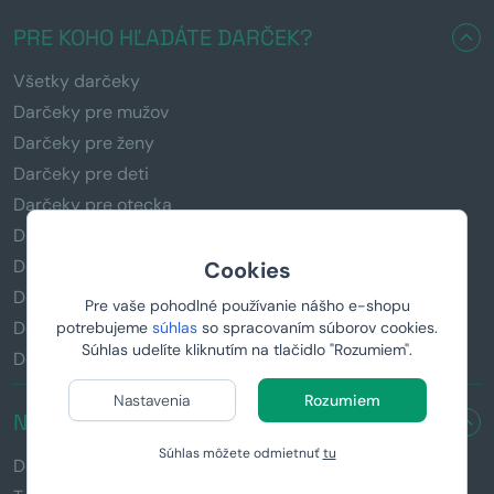
PRE KOHO HĽADÁTE DARČEK?
Všetky darčeky
Darčeky pre mužov
Darčeky pre ženy
Darčeky pre deti
Darčeky pre otecka
Darčeky pre mamičku
Debna pre pivára
Cookies
Debna pre rybára
Pre vaše pohodlné používanie nášho e-shopu
Debna pre milovníka kávy
potrebujeme
súhlas
so spracovaním súborov cookies.
Súhlas udelíte kliknutím na tlačidlo "Rozumiem".
Debna pre fitnesáka
Nastavenia
Rozumiem
NAŠE PRODUKTY
Súhlas môžete odmietnuť
tu
Debny s páčidlom