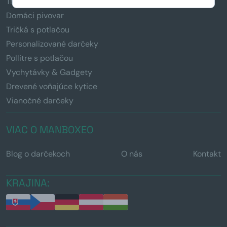
Truhlice so zámočkom
Domáci pivovar
Tričká s potlačou
Personalizované darčeky
Pollitre s potlačou
Vychytávky & Gadgety
Drevené voňajúce kytice
Vianočné darčeky
VIAC O MANBOXEO
Blog o darčekoch
O nás
Kontakt
KRAJINA: