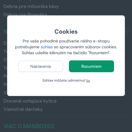
Debna pre milovníka kávy
Debna pre fitnesáka
NAŠE PRODUKTY
Cookies
Pre vaše pohodlné používanie nášho e-shopu
Debny s páčidlom
potrebujeme
súhlas
so spracovaním súborov cookies.
Truhlice so zámočkom
Súhlas udelíte kliknutím na tlačidlo "Rozumiem".
Domáci pivovar
Nastavenia
Rozumiem
Tričká s potlačou
Personalizované darčeky
Súhlas môžete odmietnuť
tu
Pollitre s potlačou
Vychytávky & Gadgety
Drevené voňajúce kytice
Vianočné darčeky
VIAC O MANBOXEO