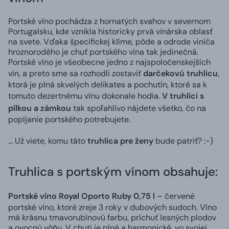
Portské víno pochádza z hornatých svahov v severnom
Portugalsku, kde vznikla historicky prvá vinárska oblasť
na svete. Vďaka špecifickej klíme, pôde a odrode viniča
hroznorodého je chuť portského vína tak jedinečná.
Portské víno je všeobecne jedno z najspoločenskejších
vín, a preto sme sa rozhodli zostaviť
darčekovú truhlicu
,
ktorá je plná skvelých delikates a pochutín, ktoré sa k
tomuto dezertnému vínu dokonale hodia.
V truhlici s
pílkou a zámkou
tak spoľahlivo nájdete všetko, čo na
popíjanie portského potrebujete.
... Už viete, komu táto
truhlica pre ženy
bude patriť? :-)
Truhlica s portským vínom obsahuje:
Portské víno Royal Oporto Ruby 0,75 l
– červené
portské víno, ktoré zreje 3 roky v dubových sudoch. Víno
má krásnu tmavorubínovú farbu, príchuť lesných plodov
a ovocnú vôňu. V chuti je plné a harmonické, vo svojej