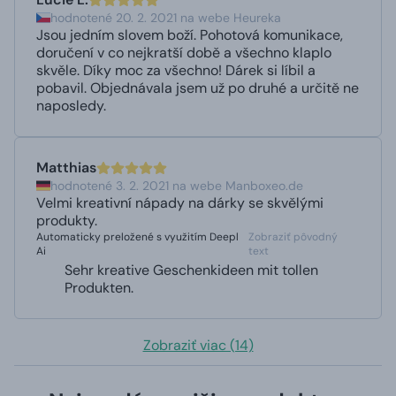
hodnotené 20. 2. 2021 na webe Heureka
Jsou jedním slovem boží. Pohotová komunikace,
doručení v co nejkratší době a všechno klaplo
skvěle. Díky moc za všechno! Dárek si líbil a
pobavil. Objednávala jsem už po druhé a určitě ne
naposledy.
Matthias
hodnotené 3. 2. 2021 na webe Manboxeo.de
Velmi kreativní nápady na dárky se skvělými
produkty.
Automaticky preložené s využitím Deepl
Zobraziť pôvodný
Ai
text
Sehr kreative Geschenkideen mit tollen
Produkten.
Zobraziť viac (14)