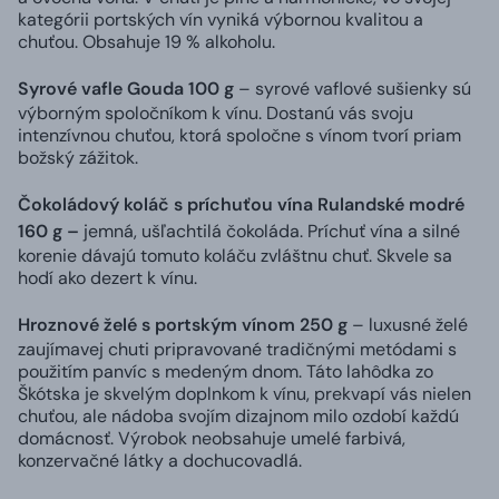
kategórii portských vín vyniká výbornou kvalitou a
chuťou. Obsahuje 19 % alkoholu.
Syrové vafle Gouda 100 g
– syrové vaflové sušienky sú
výborným spoločníkom k vínu. Dostanú vás svoju
intenzívnou chuťou, ktorá spoločne s vínom tvorí priam
božský zážitok.
Čokoládový koláč s príchuťou vína Rulandské modré
160 g –
jemná, ušľachtilá čokoláda. Príchuť vína a silné
korenie dávajú tomuto koláču zvláštnu chuť. Skvele sa
hodí ako dezert k vínu.
Hroznové želé s portským vínom 250 g
– luxusné želé
zaujímavej chuti pripravované tradičnými metódami s
použitím panvíc s medeným dnom. Táto lahôdka zo
Škótska je skvelým doplnkom k vínu, prekvapí vás nielen
chuťou, ale nádoba svojím dizajnom milo ozdobí každú
domácnosť. Výrobok neobsahuje umelé farbivá,
konzervačné látky a dochucovadlá.