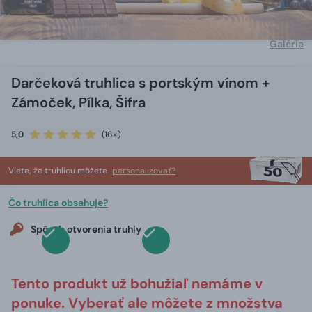
Galéria
Darčeková truhlica s portským vínom +
Zámoček, Pílka, Šifra
5,0
(16×)
Viete, že truhlicu môžete
personalizovať?
Čo truhlica obsahuje?
Spôsob otvorenia truhly
Tento produkt už bohužiaľ nemáme v
ponuke. Vyberať ale môžete z množstva