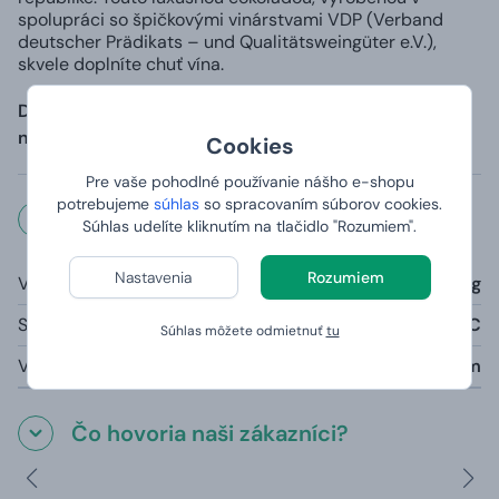
spolupráci so špičkovými vinárstvami VDP (Verband
deutscher Prädikats – und Qualitätsweingüter e.V.),
skvele doplníte chuť vína.
Damboxeo – keď obyčajné darčeky pre ženy
nestačia!
Cookies
Pre vaše pohodlné používanie nášho e-shopu
potrebujeme
súhlas
so spracovaním súborov cookies.
Rozmery a váha
Súhlas udelíte kliknutím na tlačidlo "Rozumiem".
Nastavenia
Rozumiem
Váha:
5,6 kg
Skladovateľnosť:
do 25 °C
Súhlas môžete odmietnuť
tu
Vonkajšie rozmery truhlice:
28 x 28 x 28 cm
Čo hovoria naši zákazníci?