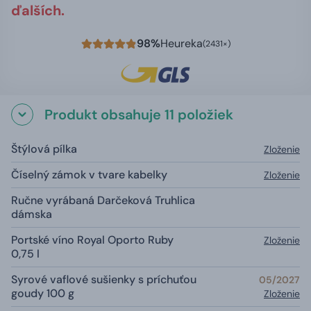
ďalších.
98%
Heureka
(2431×)
Produkt obsahuje 11 položiek
Štýlová pílka
Zloženie
Číselný zámok v tvare kabelky
Zloženie
Ručne vyrábaná Darčeková Truhlica
dámska
Portské víno Royal Oporto Ruby
Zloženie
0,75 l
Syrové vaflové sušienky s príchuťou
05/2027
goudy 100 g
Zloženie