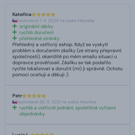
Kateřina
hodnotené 7. 4. 2025 na webe Heureka
originální dárky
rychlé doručení
přehledné stránky
Přehledný a vstřícný eshop. Když se vyskytl
problém s doručením zásilky (ze strany přepravní
společnosti), okamžitě po mém emailu situaci u
dopravce prověřovali. Zásilku se tak podařilo
rychle lokalizovat a doručit (mi) ji správně. Ochotu
pomoci oceňuji a děkuji :)
Petr
hodnotené 30. 9. 2021 na webe Heureka
rychlé a vstřícné jednání, spolehlivé vyřízení
objednávky
Lucie L.