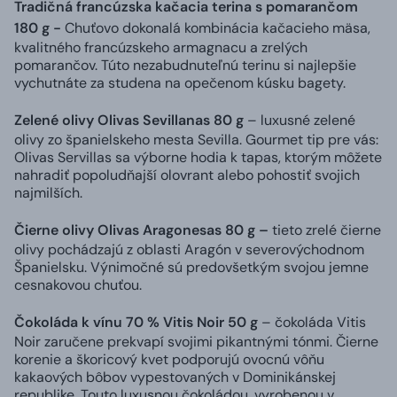
Tradičná francúzska kačacia terina s pomarančom
180 g -
Chuťovo dokonalá kombinácia kačacieho mäsa,
kvalitného francúzskeho armagnacu a zrelých
pomarančov. Túto nezabudnuteľnú terinu si najlepšie
vychutnáte za studena na opečenom kúsku bagety.
Zelené olivy Olivas Sevillanas 80 g
– luxusné zelené
olivy zo španielskeho mesta Sevilla. Gourmet tip pre vás:
Olivas Servillas sa výborne hodia k tapas, ktorým môžete
nahradiť popoludňajší olovrant alebo pohostiť svojich
najmilších.
Čierne olivy Olivas Aragonesas 80 g –
tieto zrelé čierne
olivy pochádzajú z oblasti Aragón v severovýchodnom
Španielsku. Výnimočné sú predovšetkým svojou jemne
cesnakovou chuťou.
Čokoláda k vínu 70 % Vitis Noir 50 g
– čokoláda Vitis
Noir zaručene prekvapí svojimi pikantnými tónmi. Čierne
korenie a škoricový kvet podporujú ovocnú vôňu
kakaových bôbov vypestovaných v Dominikánskej
republike. Touto luxusnou čokoládou, vyrobenou v