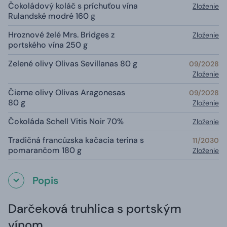
Čokoládový koláč s príchuťou vína
Zloženie
Rulandské modré 160 g
Hroznové želé Mrs. Bridges z
Zloženie
portského vína 250 g
Zelené olivy Olivas Sevillanas 80 g
09/2028
Zloženie
Čierne olivy Olivas Aragonesas
09/2028
80 g
Zloženie
Čokoláda Schell Vitis Noir 70%
Zloženie
Tradičná francúzska kačacia terina s
11/2030
pomarančom 180 g
Zloženie
Popis
Darčeková truhlica s portským
vínom