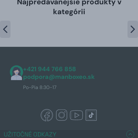
Najpredávanejšie produkty v
kategórii
+421 944 766 858
podpora@manboxeo.sk
Po-Pia 8:30-17
UŽITOČNÉ ODKAZY