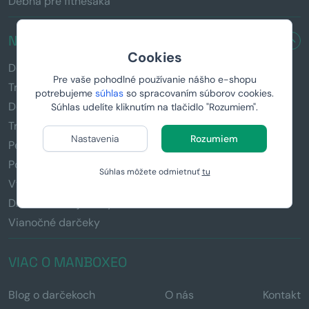
Debna pre fitnesáka
NAŠE PRODUKTY
Cookies
Debny s páčidlom
Pre vaše pohodlné používanie nášho e-shopu
Truhlice so zámočkom
potrebujeme
súhlas
so spracovaním súborov cookies.
Domáci pivovar
Súhlas udelíte kliknutím na tlačidlo "Rozumiem".
Tričká s potlačou
Nastavenia
Rozumiem
Personalizované darčeky
Pollitre s potlačou
Súhlas môžete odmietnuť
tu
Vychytávky & Gadgety
Drevené voňajúce kytice
Vianočné darčeky
VIAC O MANBOXEO
Blog o darčekoch
O nás
Kontakt