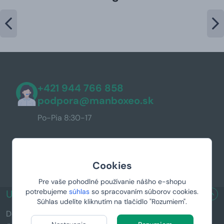
+421 944 766 858
podpora@manboxeo.sk
Po-Pia 8:30-17
Cookies
Pre vaše pohodlné používanie nášho e-shopu
potrebujeme
súhlas
so spracovaním súborov cookies.
UŽITOČNÉ ODKAZY
Súhlas udelíte kliknutím na tlačidlo "Rozumiem".
Doručenie a platba