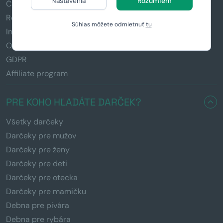
Nastavenia
Rozumiem
Časté otázky (FAQ)
Reklamácia a vrátenie tovaru
Súhlas môžete odmietnuť
tu
Informácie k darčekom
Obchodné podmienky
GDPR
Affiliate program
PRE KOHO HĽADÁTE DARČEK?
Všetky darčeky
Darčeky pre mužov
Darčeky pre ženy
Darčeky pre deti
Darčeky pre otecka
Darčeky pre mamičku
Debna pre pivára
Debna pre rybára