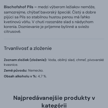
Bischofshof
Pils
–
medzi výberom ležiakov nemôže,
samozrejme, chýbať bavorský špeciál. Čistý a dobre
pijúci sa
Pils
so stabilnou hustou penou má ľahko
kvetinovú vôňu. V chuti rozoznáte slad s nádychom
korenia. Doznievanie je príjemne bylinné a sviežo
citrusové.
Trvanlivosť a zloženie
Zoznam zložiek (zloženie):
Voda, obilný slad, chmeľ, pivovarské
kvasnice.
Země původu:
Nemecko.
Obsah alkoholu v %:
4,7 %.
Najpredávanejšie produkty v
kategórii