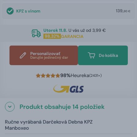
139,
KPZ s vínom
90 €
Utorok 11.8.
U vás už od 3,99 €
98,32%
GARANCIA
Personalizovať
Do košíka
Darujte jedinečný dar
98%
Heureka
(2431×)
Produkt obsahuje 14 položiek
Ručne vyrábaná Darčeková Debna KPZ
Manboxeo