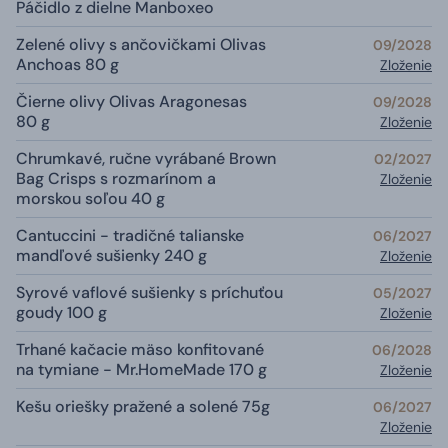
Páčidlo z dielne Manboxeo
Zelené olivy s ančovičkami Olivas
09/2028
Anchoas 80 g
Zloženie
Čierne olivy Olivas Aragonesas
09/2028
80 g
Zloženie
Chrumkavé, ručne vyrábané Brown
02/2027
Bag Crisps s rozmarínom a
Zloženie
morskou soľou 40 g
Cantuccini - tradičné talianske
06/2027
mandľové sušienky 240 g
Zloženie
Syrové vaflové sušienky s príchuťou
05/2027
goudy 100 g
Zloženie
Trhané kačacie mäso konfitované
06/2028
na tymiane - Mr.HomeMade 170 g
Zloženie
Kešu oriešky pražené a solené 75g
06/2027
Zloženie