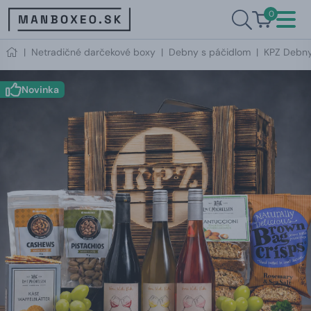
0
|
Netradičné darčekové boxy
|
Debny s páčidlom
|
KPZ Debny
Novinka