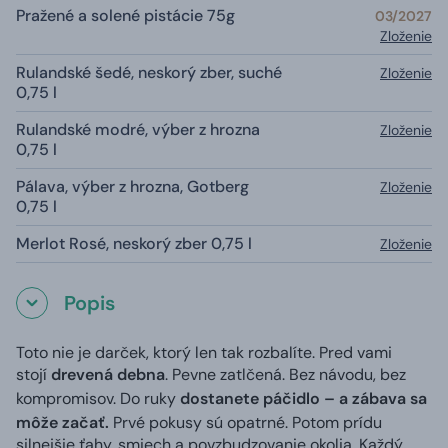
Pražené a solené pistácie 75g
03/2027
Zloženie
Rulandské šedé, neskorý zber, suché
Zloženie
0,75 l
Rulandské modré, výber z hrozna
Zloženie
0,75 l
Pálava, výber z hrozna, Gotberg
Zloženie
0,75 l
Merlot Rosé, neskorý zber 0,75 l
Zloženie
Popis
Toto nie je darček, ktorý len tak rozbalíte. Pred vami
stojí
drevená debna
. Pevne zatlčená. Bez návodu, bez
kompromisov. Do ruky
dostanete páčidlo – a zábava sa
môže začať.
Prvé pokusy sú opatrné. Potom prídu
silnejšie ťahy, smiech a povzbudzovanie okolia. Každý