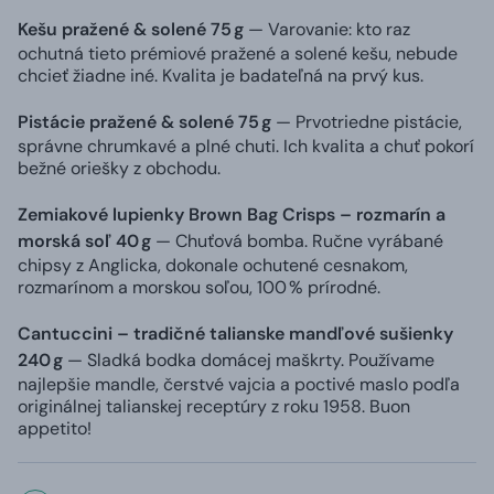
Kešu pražené & solené 75 g
— Varovanie: kto raz
ochutná tieto prémiové pražené a solené kešu, nebude
chcieť žiadne iné. Kvalita je badateľná na prvý kus.
Pistácie pražené & solené 75 g
— Prvotriedne pistácie,
správne chrumkavé a plné chuti. Ich kvalita a chuť pokorí
bežné oriešky z obchodu.
Zemiakové lupienky Brown Bag Crisps – rozmarín a
morská soľ 40 g
— Chuťová bomba. Ručne vyrábané
chipsy z Anglicka, dokonale ochutené cesnakom,
rozmarínom a morskou soľou, 100 % prírodné.
Cantuccini – tradičné talianske mandľové sušienky
240 g
— Sladká bodka domácej maškrty. Používame
najlepšie mandle, čerstvé vajcia a poctivé maslo podľa
originálnej talianskej receptúry z roku 1958. Buon
appetito!