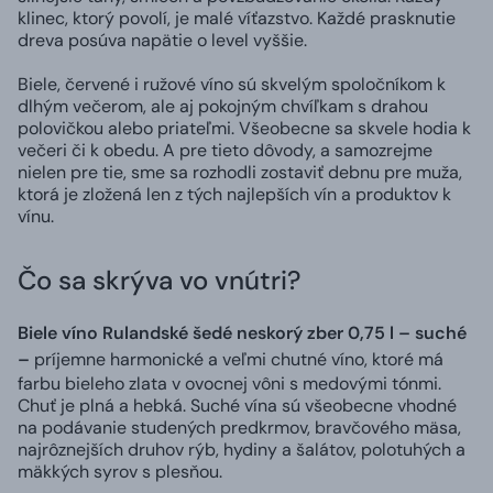
klinec, ktorý povolí, je malé víťazstvo. Každé prasknutie
dreva posúva napätie o level vyššie.
Biele, červené i ružové víno sú skvelým spoločníkom k
dlhým večerom, ale aj pokojným chvíľkam s drahou
polovičkou alebo priateľmi. Všeobecne sa skvele hodia k
večeri či k obedu. A pre tieto dôvody, a samozrejme
nielen pre tie, sme sa rozhodli zostaviť debnu pre muža,
ktorá je zložená len z tých najlepších vín a produktov k
vínu.
Čo sa skrýva vo vnútri?
Biele víno Rulandské šedé neskorý zber 0,75 l – suché
–
príjemne harmonické a veľmi chutné víno, ktoré má
farbu bieleho zlata v ovocnej vôni s medovými tónmi.
Chuť je plná a hebká. Suché vína sú všeobecne vhodné
na podávanie studených predkrmov, bravčového mäsa,
najrôznejších druhov rýb, hydiny a šalátov, polotuhých a
mäkkých syrov s plesňou.