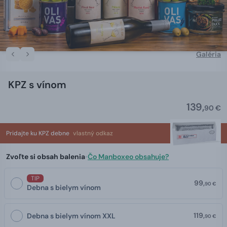
Galéria
KPZ s vínom
139,
90 €
Pridajte ku KPZ debne
vlastný odkaz
Zvoľte si obsah balenia
•
Čo Manboxeo obsahuje?
TIP
99,
90 €
Debna s bielym vínom
119,
Debna s bielym vínom XXL
90 €