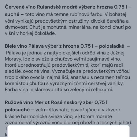
Červené víno Rulandské modré výber z hrozna 0,75 l –
suché –
toto víno má temne rubínovú farbu. V bohatej
vôni vynikajú predovšetkým ostružiny, divoká čerešňa a
dymovosť. Chuť je mohutná, minerálna, na konci chutí po
višni v horkej čokoláde.
Biele víno Pálava výber z hrozna 0,75 l – polosladké –
Pálava je jednou z najtypickejších odrôd vína z Južnej
Moravy. Ide o svieže a chuťovo veľmi zaujímavé víno,
ktoré uprednostňujú predovšetkým tí, ktorí majú radi
sladšie, ovocné vína. Vyznačuje sa predovšetkým vôňou
tropického ovocia, najmä liči, ananásu s nezameniteľnou
korenistou chuťou s výraznými tónmi čerstvej vanilky.
Farba vína je slamovo žltá so zelenými reflexami.
Ružové víno Merlot Rosé neskorý zber 0,75 l
polosuché
– veľmi šťavnaté, osviežujúce a v závere
krásne harmonické svieže víno, v ktorom môžete
zaznamenať výraznú vôňu čiernej ríbezle a lesných jahôd.
Toto víno je ideálnym spoločníkom počas horúcich
letných večerov.