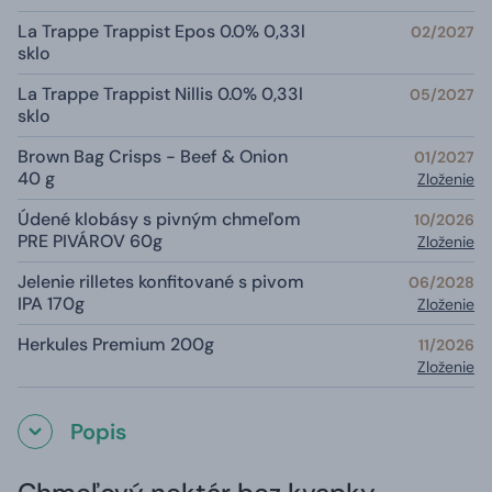
La Trappe Trappist Epos 0.0% 0,33l
02/2027
sklo
La Trappe Trappist Nillis 0.0% 0,33l
05/2027
sklo
Brown Bag Crisps - Beef & Onion
01/2027
40 g
Zloženie
Údené klobásy s pivným chmeľom
10/2026
PRE PIVÁROV 60g
Zloženie
Jelenie rilletes konfitované s pivom
06/2028
IPA 170g
Zloženie
Herkules Premium 200g
11/2026
Zloženie
Popis