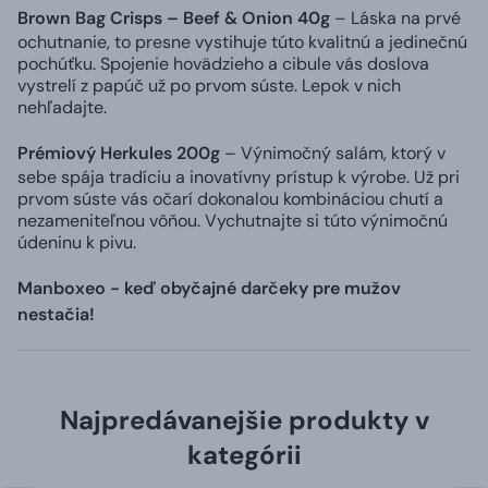
Brown Bag Crisps – Beef & Onion 40g
– Láska na prvé
ochutnanie, to presne vystihuje túto kvalitnú a jedinečnú
pochúťku. Spojenie hovädzieho a cibule vás doslova
vystrelí z papúč už po prvom súste. Lepok v nich
nehľadajte.
Prémiový Herkules 200g
– Výnimočný salám, ktorý v
sebe spája tradíciu a inovatívny prístup k výrobe. Už pri
prvom súste vás očarí dokonalou kombináciou chutí a
nezameniteľnou vôňou. Vychutnajte si túto výnimočnú
údeninu k pivu.
Manboxeo - keď obyčajné darčeky pre mužov
nestačia!
Najpredávanejšie produkty v
kategórii