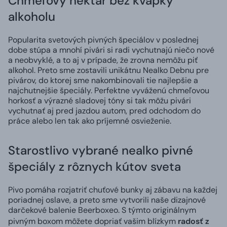
Chmeľový nektár bez kvapky
alkoholu
Popularita svetových pivných špeciálov v poslednej
dobe stúpa a mnohí pivári si radi vychutnajú niečo nové
a neobvyklé, a to aj v prípade, že zrovna nemôžu piť
alkohol. Preto sme zostavili unikátnu Nealko Debnu pre
pivárov, do ktorej sme nakombinovali tie najlepšie a
najchutnejšie špeciály. Perfektne vyváženú chmeľovou
horkosť a výrazné sladovej tóny si tak môžu pivári
vychutnať aj pred jazdou autom, pred odchodom do
práce alebo len tak ako príjemné osvieženie.
Starostlivo vybrané nealko pivné
špeciály z rôznych kútov sveta
Pivo pomáha rozjatriť chuťové bunky aj zábavu na každej
poriadnej oslave, a preto sme vytvorili naše dizajnové
darčekové balenie Beerboxeo. S týmto originálnym
pivným boxom môžete dopriať vašim blízkym
radosť z