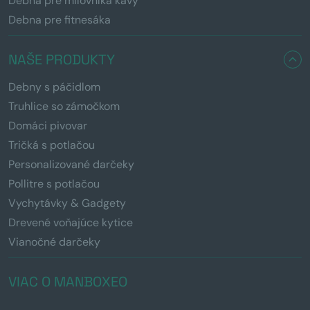
Debna pre milovníka kávy
Debna pre fitnesáka
NAŠE PRODUKTY
Debny s páčidlom
Truhlice so zámočkom
Domáci pivovar
Tričká s potlačou
Personalizované darčeky
Pollitre s potlačou
Vychytávky & Gadgety
Drevené voňajúce kytice
Vianočné darčeky
VIAC O MANBOXEO