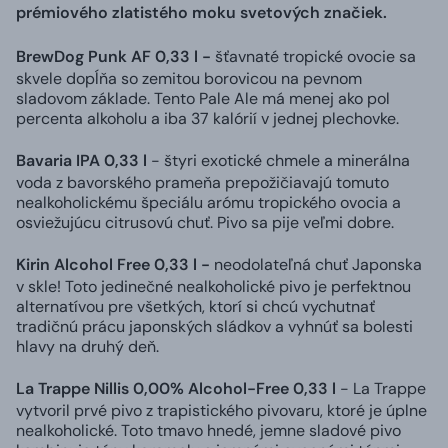
prémiového zlatistého moku svetových značiek.
BrewDog Punk AF 0,33 l -
šťavnaté tropické ovocie sa
skvele dopĺňa so zemitou borovicou na pevnom
sladovom základe. Tento Pale Ale má menej ako pol
percenta alkoholu a iba 37 kalórií v jednej plechovke.
Bavaria IPA 0,33 l
- štyri exotické chmele a minerálna
voda z bavorského prameňa prepožičiavajú tomuto
nealkoholickému špeciálu arómu tropického ovocia a
osviežujúcu citrusovú chuť. Pivo sa pije veľmi dobre.
Kirin Alcohol Free 0,33 l -
neodolateľná chuť Japonska
v skle! Toto jedinečné nealkoholické pivo je perfektnou
alternatívou pre všetkých, ktorí si chcú vychutnať
tradičnú prácu japonských sládkov a vyhnúť sa bolesti
hlavy na druhý deň
.
La Trappe Nillis 0,00% Alcohol-Free 0,33 l
- La Trappe
vytvoril prvé pivo z trapistického pivovaru, ktoré je úplne
nealkoholické. Toto tmavo hnedé, jemne sladové pivo