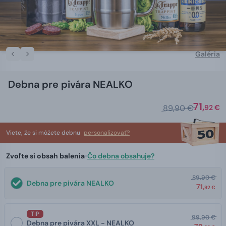
Galéria
Debna pre pivára NEALKO
71,
89,90 €
92 €
Viete, že si môžete debnu
personalizovať?
Zvoľte si obsah balenia
•
Čo debna obsahuje?
89,90 €
Debna pre pivára NEALKO
71,
92 €
TIP
99,90 €
Debna pre pivára XXL - NEALKO