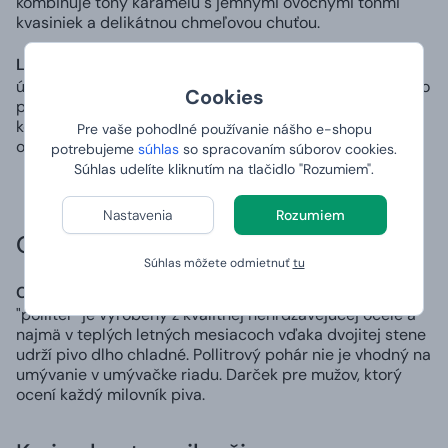
kombinuje tóny karamelu s jemnými ovocnými tónmi
kvasiniek a delikátnou chmeľovou chuťou.
La Trappe Epos 0,00% Alcohol-Free 0,33 l
- je ďalším
úplne nealkoholickým pivom z holandského trapistického
Cookies
pivovaru po Nillise z La Trappe. Toto svetlé pivo zaujme
korenene ovocnými tónmi, jemnou horkosťou a
Pre vaše pohodlné používanie nášho e-shopu
osviežujúcim záverom.
potrebujeme
súhlas
so spracovaním súborov cookies.
Súhlas udelíte kliknutím na tlačidlo "Rozumiem".
Nastavenia
Rozumiem
Originálne pivné doplnky
Súhlas môžete odmietnuť
tu
Chladiaci "polliter" IRON CHILLER -
štýlový 500ml
"polliter" je vyrobený z kvalitnej nehrdzavejúcej ocele a
najmä v teplých letných mesiacoch vďaka dvojitej stene
udrží pivo dlho chladné. Pollitrový pohár nie je vhodný na
umývanie v umývačke riadu. Darček pre mužov, ktorý
ocení každý milovník piva.