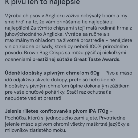
K pivu len to najlepšie
Výroba chipsov v Anglicku zažíva nebývalý boom a my
sme hrdí na to, že vám prinášame tie najlepšie z
najlepších! Za týmito chipsami stojí malá rodinná firma z
juhovýchodného Anglicka. Vyrába sa ručne a s
maximálnym ohľadom na životné prostredie - nenájdete
v nich žiadne prísady, ktoré by neboli 100% prírodného
pôvodu. Brown Bag Crisps sa môžu pýšiť aj niekoľkými
oceneniami
prestížnej súťaže Great Taste Awards
.
Údené klobásky s pivným chmeľom 60g
– Pivo a mäso
idú odjakživa skvele dokopy, preto sú tieto údené
klobásky s pivným chmeľom úplne dokonalým zážitkom
pre vaše chuťové poháriky. Stačí raz ochutnať a
nebudete vedieť prestať!
Jelenie rilletes konfitované s pivom IPA 170g
–
Pochúťka, ktorú si jednoducho zamilujete. Prvotriedne
jelenie mäso s pivom ohromí všetky maškrtné jazýčky a
milovníkov zlatistého moku.