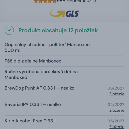
98%
Heureka
(2431×)
Produkt obsahuje 12 položiek
Originálny chladiaci "polliter" Manboxeo
500 ml
Páčidlo z dielne Manboxeo
Ručne vyrobená darčeková debna
Manboxeo
BrewDog Punk AF 0,33 l – nealko
06/2027
Zloženie
Bavaria IPA 0,33 l – nealko
04/2027
Zloženie
Kirin Alcohol Free 0,33 l
05/2027
Zloženie