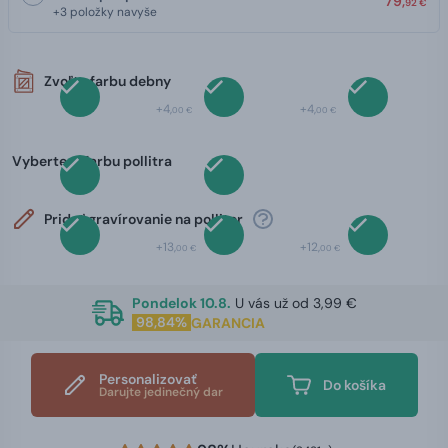
79,
92 €
+3 položky navyše
Zvoľte farbu debny
+4,
+4,
00 €
00 €
Vyberte si farbu pollitra
Pridať gravírovanie na polliter
+13,
+12,
00 €
00 €
Pondelok 10.8.
U vás už od 3,99 €
98,84%
GARANCIA
Personalizovať
Do košíka
Darujte jedinečný dar