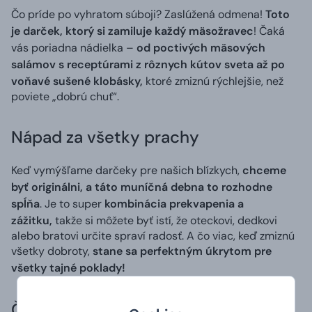
Čo príde po vyhratom súboji? Zaslúžená odmena!
Toto
je darček, ktorý si zamiluje každý mäsožravec
! Čaká
vás poriadna nádielka –
od poctivých mäsových
salámov s receptúrami z rôznych kútov sveta až po
voňavé sušené klobásky,
ktoré zmiznú rýchlejšie, než
poviete „dobrú chuť“.
Nápad za všetky prachy
Keď vymýšľame darčeky pre našich blízkych,
chceme
byť originálni, a táto muníčná debna to rozhodne
spĺňa
. Je to super
kombinácia prekvapenia a
zážitku,
takže si môžete byť istí, že oteckovi, dedkovi
alebo bratovi určite spraví radosť. A čo viac, keď zmiznú
všetky dobroty,
stane sa perfektným úkrytom pre
všetky tajné poklady!
Čo čaká vo vnútri?