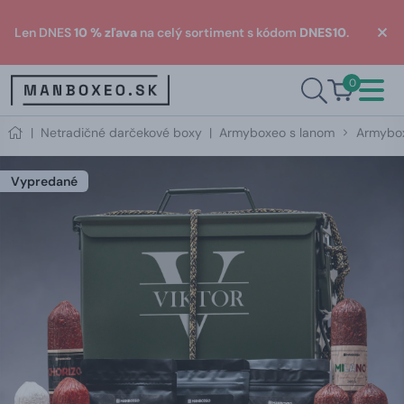
Len DNES
10 % zľava
na celý sortiment s kódom
DNES10
.
0
|
Netradičné darčekové boxy
|
Armyboxeo s lanom
Armybox
Vypredané