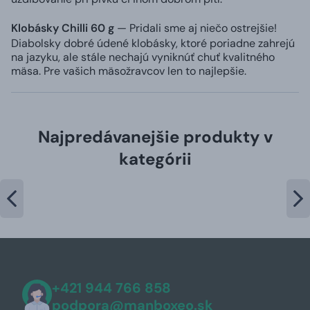
Klobásky Chilli 60 g
— Pridali sme aj niečo ostrejšie!
Diabolsky dobré údené klobásky, ktoré poriadne zahrejú
na jazyku, ale stále nechajú vyniknúť chuť kvalitného
mäsa. Pre vašich mäsožravcov len to najlepšie.
Najpredávanejšie produkty v
kategórii
+421 944 766 858
podpora@manboxeo.sk