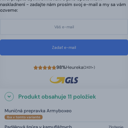
naskladnení - zadajte nám prosím svoj e-mail a my sa vám
ozveme:
Zadať e-mail
98%
Heureka
(2431×)
Produkt obsahuje 11 položiek
Muničná prepravka Armyboxeo
Iba v tomto variante
Padáková šnúra v kamuflážnych
Zloženie