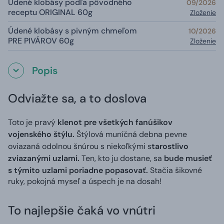
Údené klobásy podľa pôvodného
09/2026
receptu ORIGINAL 60g
Zloženie
Údené klobásy s pivným chmeľom
10/2026
PRE PIVÁROV 60g
Zloženie
Popis
Odviažte sa, a to doslova
Toto je pravý
klenot pre všetkých fanúšikov
vojenského štýlu.
Štýlová muníčná debna pevne
oviazaná odolnou šnúrou s niekoľkými s
tarostlivo
zviazanými uzlami.
Ten, kto ju dostane, sa
bude musieť
s týmito uzlami poriadne popasovať.
Stačia šikovné
ruky, pokojná myseľ a úspech je na dosah!
To najlepšie čaká vo vnútri