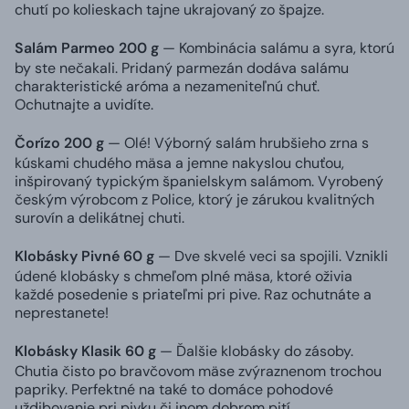
chutí po kolieskach tajne ukrajovaný zo špajze.
Salám Parmeo 200 g
— Kombinácia salámu a syra, ktorú
by ste nečakali. Pridaný parmezán dodáva salámu
charakteristické aróma a nezameniteľnú chuť.
Ochutnajte a uvidíte.
Čorízo 200 g
— Olé! Výborný salám hrubšieho zrna s
kúskami chudého mäsa a jemne nakyslou chuťou,
inšpirovaný typickým španielskym salámom. Vyrobený
českým výrobcom z Police, ktorý je zárukou kvalitných
surovín a delikátnej chuti.
Klobásky Pivné 60 g
— Dve skvelé veci sa spojili. Vznikli
údené klobásky s chmeľom plné mäsa, ktoré oživia
každé posedenie s priateľmi pri pive. Raz ochutnáte a
neprestanete!
Klobásky Klasik 60 g
— Ďalšie klobásky do zásoby.
Chutia čisto po bravčovom mäse zvýraznenom trochou
papriky. Perfektné na také to domáce pohodové
uždibovanie pri pivku či inom dobrom pití.