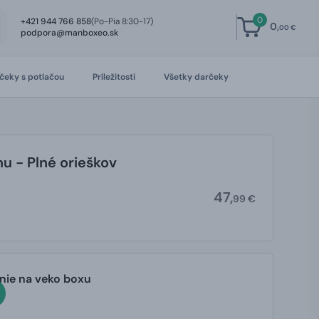
0
+421 944 766 858
(Po-Pia 8:30-17)
0,
00 €
podpora@manboxeo.sk
čeky s potlačou
Príležitosti
Všetky darčeky
u - Plné orieškov
47,
99 €
anie na veko boxu