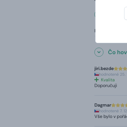
Rozmer
Rozmery:
Čo hovo
jiri.bezde
hodnotené 25. 
Kvalita
Doporučuji
Dagmar
hodnotené 7. 1
Vše bylo v poř