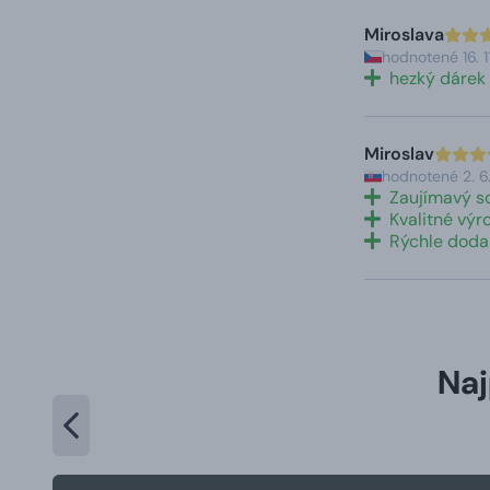
Miroslava
hodnotené 16. 
hezký dárek
Miroslav
hodnotené 2. 
Zaujímavý s
Kvalitné výr
Rýchle doda
Naj