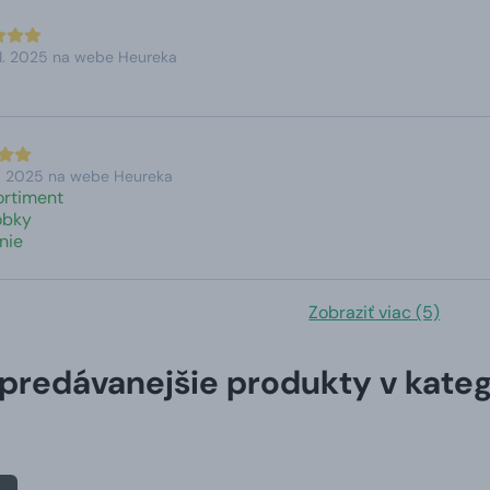
11. 2025 na webe Heureka
6. 2025 na webe Heureka
ortiment
obky
nie
Zobraziť viac (5)
predávanejšie produkty v kateg