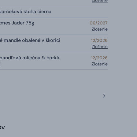
Zloženie
darčeková stuha čierna
zmes Jader 75g
06/2027
Zloženie
 mandle obalené v škorici
12/2026
Zloženie
mandľová mliečna & horká
12/2026
g
Zloženie
ov