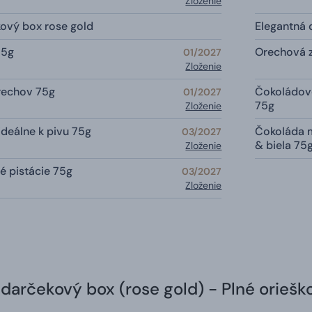
Zloženie
ový box rose gold
Elegantná 
75g
Orechová 
01/2027
Zloženie
rechov 75g
Čokoládové
01/2027
75g
Zloženie
deálne k pivu 75g
Čokoláda 
03/2027
& biela 75
Zloženie
é pistácie 75g
03/2027
Zloženie
darčekový box (rose gold) - Plné oriešk