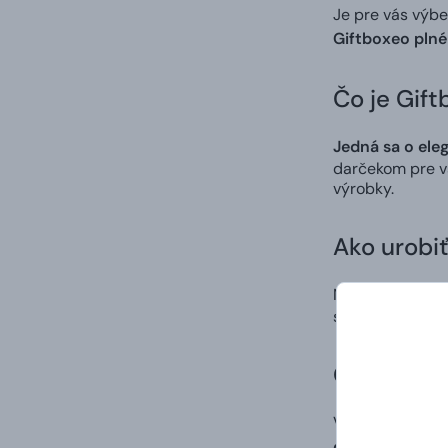
Je pre vás výb
Giftboxeo plné
Čo je Gift
Jedná sa o ele
darčekom pre vš
výrobky.
Ako urobi
Nechajte
svoje
si na vás obdar
Giftboxeo
Vďaka magneti
drobnosti.
Giftb