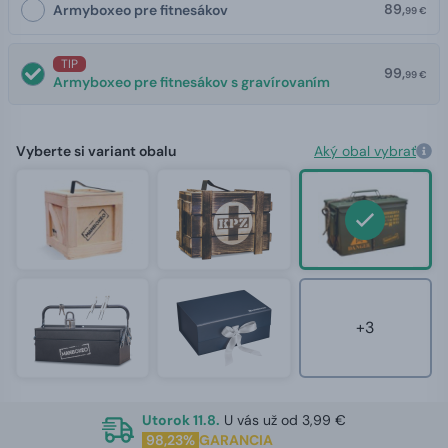
89,
Armyboxeo pre fitnesákov
99 €
TIP
99,
99 €
Armyboxeo pre fitnesákov s gravírovaním
Vyberte si variant obalu
Aký obal vybrať
+3
Utorok 11.8.
U vás už od 3,99 €
98,23%
GARANCIA