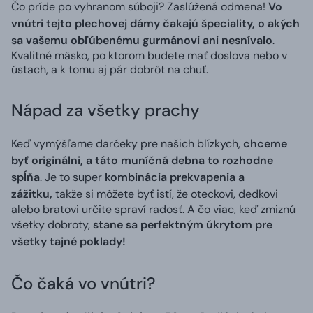
Čo príde po vyhranom súboji? Zaslúžená odmena!
Vo
vnútri tejto plechovej dámy čakajú špeciality, o akých
sa vašemu obľúbenému gurmánovi ani nesnívalo
.
Kvalitné mäsko, po ktorom budete mať doslova nebo v
ústach, a k tomu aj pár dobrôt na chuť.
Nápad za všetky prachy
Keď vymýšľame darčeky pre našich blízkych,
chceme
byť originálni, a táto muníčná debna to rozhodne
spĺňa
. Je to super
kombinácia prekvapenia a
zážitku,
takže si môžete byť istí, že oteckovi, dedkovi
alebo bratovi určite spraví radosť. A čo viac, keď zmiznú
všetky dobroty,
stane sa perfektným úkrytom pre
všetky tajné poklady!
Čo čaká vo vnútri?