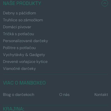
NAŠE PRODUKTY
Debny s páčidlom
Truhlice so zámočkom
Domáci pivovar
Tričká s potlačou
Personalizované darčeky
Pollitre s potlačou
Vychytávky & Gadgety
Drevené voňajúce kytice
Vianočné darčeky
VIAC O MANBOXEO
Blog o darčekoch
O nás
Kontakt
KRAJINA: