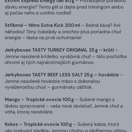
Extrifit Express Energy Gel 80 g
– Potrebujete poriadnu
dávku energie? Tento gél si dajte pred tréningom alebo
aj počas neho a uvidíte rozdiel!
Stříbrné – Nitro Extra Kick 200 ml
– Bežná káva? Ani
náhodou! Tóny čokolády a orechov plus poriadna chuť
energie – láska na prvé ochutnanie!
Jerkyboxeo TASTY TURKEY ORIGINAL 25 g – krůtí
–
Jemne nasolené krídelko, vyvážená chuť – táto pochúťka
ohromí aj tých najnáročnejších gurmánov.
Jerkyboxeo TASTY BEEF LESS SALT 25 g – hovädzie
–
Jemne nasolené hovädzie mäso s dokonalou
vyváženosťou chuti – gurmánsky zážitok.
Mango – Tropické ovocie 100 g
– Sušené mango s
láskou spracované – vaša nová závislosť. Jemná chuť a
vôňa, ktorej neodoláte.
Kokos – Tropické ovocie 100 g
– Sušený kokos, ktorý
vás prekvapí sladkou, jemnou chuťou a nádhernou vôňou.