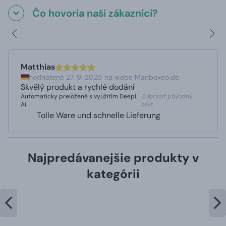
Čo hovoria naši zákazníci?
Matthias
hodnotené 27. 9. 2025 na webe Manboxeo.de
Skvělý produkt a rychlé dodání
Automaticky preložené s využitím Deepl
Zobraziť pôvodný
Ai
text
Tolle Ware und schnelle Lieferung
Najpredávanejšie produkty v
kategórii