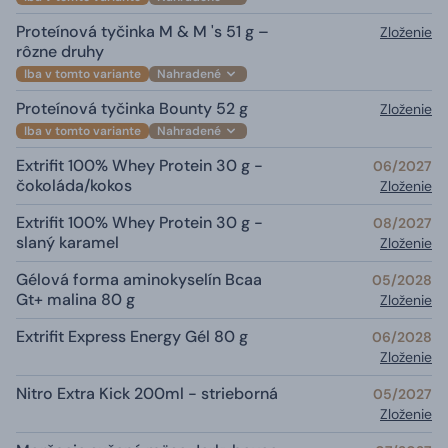
Proteínová tyčinka M & M 's 51 g –
Zloženie
rôzne druhy
Iba v tomto variante
Nahradené
Proteínová tyčinka Bounty 52 g
Zloženie
Iba v tomto variante
Nahradené
Extrifit 100% Whey Protein 30 g -
06/2027
čokoláda/kokos
Zloženie
Extrifit 100% Whey Protein 30 g -
08/2027
slaný karamel
Zloženie
Gélová forma aminokyselín Bcaa
05/2028
Gt+ malina 80 g
Zloženie
Extrifit Express Energy Gél 80 g
06/2028
Zloženie
Nitro Extra Kick 200ml - strieborná
05/2027
Zloženie