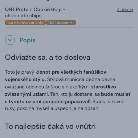
QNT Protein Cookie 60 g -
Zloženie
chocolate chips
Iba v tomto variante
Nahradené
Popis
Odviažte sa, a to doslova
Toto je pravý
klenot pre všetkých fanúšikov
vojenského štýlu.
Štýlová muníčná debna pevne
oviazaná odolnou šnúrou s niekoľkými s
tarostlivo
zviazanými uzlami.
Ten, kto ju dostane, sa
bude musieť
s týmito uzlami poriadne popasovať.
Stačia šikovné
ruky, pokojná myseľ a úspech je na dosah!
To najlepšie čaká vo vnútri