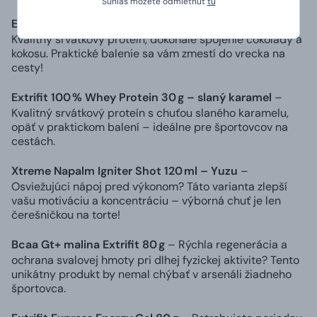
Súhlas môžete odmietnuť
tu
Extrifit 100 % Whey Protein 30 g – čokoláda/kokos
–
Kvalitný srvátkový proteín, dokonalé spojenie čokolády a
kokosu. Praktické balenie sa vám zmestí do vrecka na
cesty!
Extrifit 100 % Whey Protein 30 g – slaný karamel
–
Kvalitný srvátkový proteín s chuťou slaného karamelu,
opäť v praktickom balení – ideálne pre športovcov na
cestách.
Xtreme Napalm Igniter Shot 120 ml – Yuzu
–
Osviežujúci nápoj pred výkonom? Táto varianta zlepší
vašu motiváciu a koncentráciu – výborná chuť je len
čerešničkou na torte!
Bcaa Gt+ malina Extrifit 80 g
– Rýchla regenerácia a
ochrana svalovej hmoty pri dlhej fyzickej aktivite? Tento
unikátny produkt by nemal chýbať v arsenáli žiadneho
športovca.