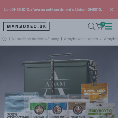
Len DNES
10 % zľava
na celý sortiment s kódom
DNES10
.
0
|
Netradičné darčekové boxy
|
Armyboxeo s lanom
Armybox