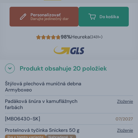
Personalizovať
Do košíka
Darujte jedinečný dar
98%
Heureka
(2431×)
Produkt obsahuje 20 položiek
Štýlová plechová muničná debna
Armyboxeo
Padáková šnúra v kamuflážnych
Zloženie
farbách
[MB06430-SK]
07/2027
Proteínová tyčinka Snickers 50 g
Zloženie
Iba v tomto variante
Nahradené