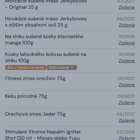
Morčacie sušené mäso Jerkyboxeo
07/2027
- Original 25 g
Zloženie
Hovädzie sušené mäso Jerkyboxeo
06/2027
s nižším obsahom soli 25 g
Zloženie
Na slnku sušené kúsky šťavnatého
11/2026
manga 100g
Zloženie
Kúsky lahodného kokosu sušené na
11/2026
slnku 100g
Zloženie
Iba v tomto variante
Nahradené
Fitness zmes orechov 75g
01/2027
Zloženie
Kešu prírodné 75g
01/2027
Zloženie
Orechová zmes Jader 75g
06/2027
Zloženie
Stimulant Xtreme Napalm Igniter
02/2028
Shot 120 ml - Mango alebo Yuzu
Zloženie