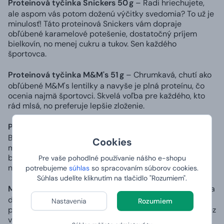
Proteinová tyčinka Snickers 50 g
– Radi hriechujete,
ale aspom vás potom doženú výčitky svedomia? To už je
minulosť! Táto proteinová Snickers vám dopraje
obľúbené karamelové potešenie, dostatočný príjem
bielkovín, no menej cukru a tukov. Sen každého
športovca.
Proteinová tyčinka M&M's 51 g
– Chrumkavá, chutí ako
obľúbené M&M's lentilky a navyše je plná proteínu, čo
ocenia najmä športovci. Skvelá voľba pre každého, kto
rád mlsá, no preferuje lepšie zloženie.
Proteinová tyčinka Bounty 52 g
– Kto by nemiloval
Bounty! Preto vznikla táto proteínová varianta, aby si ju
Cookies
mohli bez výčitiek dopriať aj športovci. Obsahuje veľa
bielkovín – spojenie príjemného s užitočným. Túto
Pre vaše pohodlné používanie nášho e-shopu
nezameniteľnú chuť si užijete!
potrebujeme
súhlas
so spracovaním súborov cookies.
Súhlas udelíte kliknutím na tlačidlo "Rozumiem".
MProtein Cookie 60 g – chocolate chips
– Fit svačinka
do vrecka, ktorá vám dodá energiu. Ideálne pochúťka
Nastavenia
Rozumiem
plná čokolády a bielkovín. Utiší vašu chuť na sladké – bez
výčitiek!