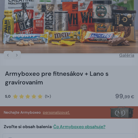
Galéria
Armyboxeo pre fitnesákov + Lano s
gravírovaním
99,
5,0
(1×)
99 €
Nechajte Armyboxeo
personalizovať.
Zvoľte si obsah balenia
•
Čo Armyboxeo obsahuje?