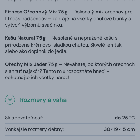
Fitness Ořechový Mix 75 g
– Dokonalý mix orechov pre
fitness nadšencov – zahraje na všetky chuťové bunky a
vytvorí výbornú svačinku.
Kešu Natural 75 g
– Nesolené a nepražené kešu s
prirodzene krémovo-sladkou chuťou. Skvelé len tak,
alebo ako doplnok do jedla.
Ořechy Mix Jader 75 g
– Neváhate, po ktorých orechoch
siahnuť najskôr? Tento mix rozpoznáte hneď –
ochutnajte ich všetky naraz!
Rozmery a váha
Skladovateľnosť:
do 25 °C
Vonkajšie rozmery debny:
30×19×15 cm