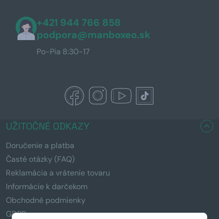
+421 944 766 858
podpora@manboxeo.sk
Po-Pia 8:30-17
UŽITOČNÉ ODKAZY
Doručenie a platba
Časté otázky (FAQ)
Reklamácia a vrátenie tovaru
Informácie k darčekom
Obchodné podmienky
GDPR