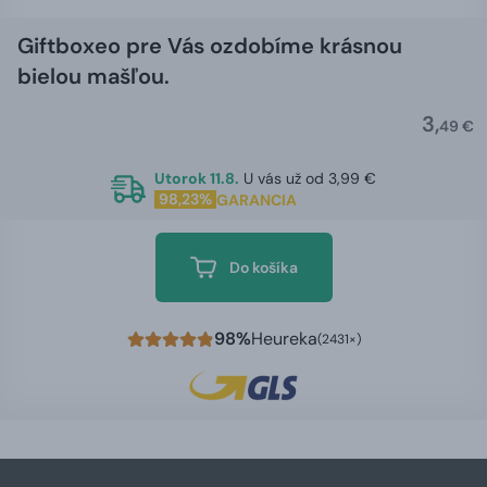
Giftboxeo pre Vás ozdobíme krásnou
bielou mašľou.
3,
49 €
Utorok 11.8.
U vás už od 3,99 €
98,23%
GARANCIA
Do košíka
98%
Heureka
(2431×)