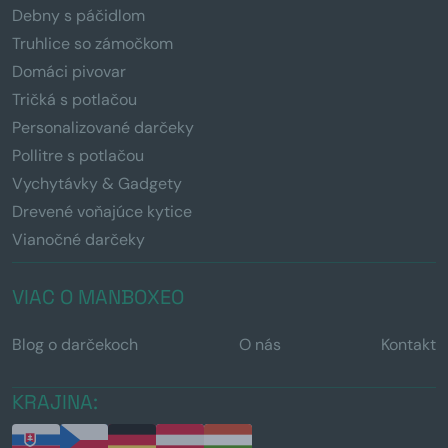
Debny s páčidlom
Truhlice so zámočkom
Domáci pivovar
Tričká s potlačou
Personalizované darčeky
Pollitre s potlačou
Vychytávky & Gadgety
Drevené voňajúce kytice
Vianočné darčeky
VIAC O MANBOXEO
Blog o darčekoch
O nás
Kontakt
KRAJINA: