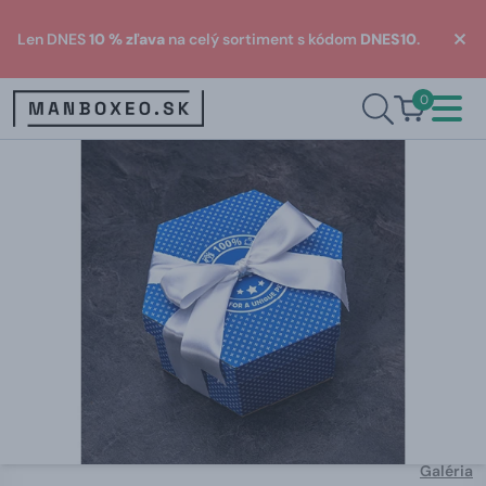
Len DNES
10 % zľava
na celý sortiment s kódom
DNES10
.
0
Galéria