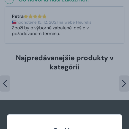
Petra
hodnotené 15. 12. 2021 na webe Heureka
Zboží bylo výborně zabalené, došlo v
požadovaném termínu.
Najpredávanejšie produkty v
kategórii
+421 944 766 858
podpora@manboxeo.sk