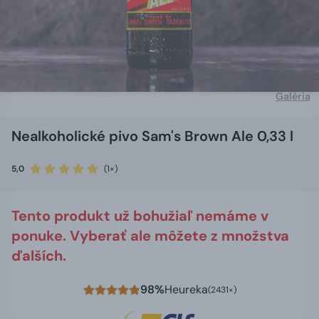
Galéria
Nealkoholické pivo Sam's Brown Ale 0,33 l
5,0
(1×)
Tento produkt už bohužiaľ nemáme v
ponuke. Vyberať ale môžete z množstva
ďalších.
98%
Heureka
(2431×)