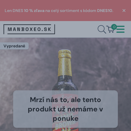
Len DNES
10 % zľava
na celý sortiment s kódom
DNES10
.
0
Vypredané
Mrzí nás to, ale tento
produkt už nemáme v
ponuke