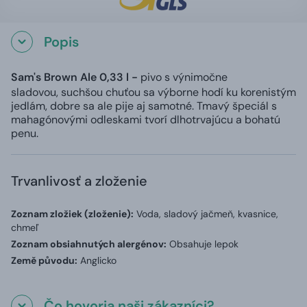
Popis
Sam's Brown Ale 0,33 l -
pivo s výnimočne
sladovou,
suchšou chuťou sa výborne hodí ku korenistým
jedlám, dobre sa ale pije aj samotné. Tmavý špeciál s
mahagónovými odleskami tvorí dlhotrvajúcu a bohatú
penu.
Trvanlivosť a zloženie
Zoznam zložiek (zloženie):
Voda, sladový jačmeň, kvasnice,
chmeľ
Zoznam obsiahnutých alergénov:
Obsahuje lepok
Země původu:
Anglicko
Čo hovoria naši zákazníci?