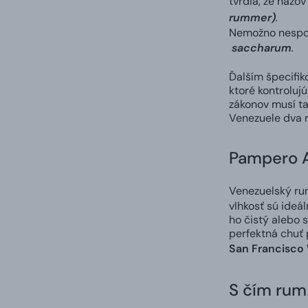
tvrdia, že názo
rummer)
.
Nemožno nespome
saccharum
.
Ďalším špecifik
ktoré kontroluj
zákonov musí ta
Venezuele dva r
Pampero An
Venezuelský r
vlhkosť sú ideá
ho čistý alebo 
perfektná chuť 
San Francisco 
S čím rum