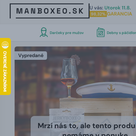
U vás:
Utorok 11.8.
GARANCIA
98,32%
Darčeky pre mužov
Debny s páčidl
Vypredané
Mrzí nás to, ale tento produ
nemáme v ponuke