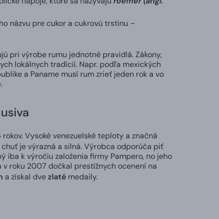
lické nápoje, ktoré sa nazývajú
roemer (angl.
o názvu pre cukor a cukrovú trstinu –
ujú pri výrobe rumu jednotné pravidlá. Zákony,
ych lokálnych tradícií. Napr. podľa mexických
ublike a Paname musí rum zrieť jeden rok a vo
.
lusiva
6 rokov. Vysoké venezuelské teploty a značná
 chuť je výrazná a silná. Výrobca odporúča piť
ý iba k výročiu založenia firmy Pampero, no jeho
a v roku 2007 dočkal prestížnych ocenení na
m
a získal dve
zlaté
medaily.