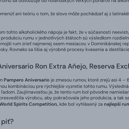
v rumu sa odvodzuje od holandských veľkých pohárov na alkoho
núť ani teóriu o tom, že slovo môže pochádzať aj z latinskéh
om tohto alkoholického nápoja je fakt, že v súčasnosti neexist
ú produkciu rumu v jednotlivých štátoch sú výsledkom rozdieln
mojší rum zrieť najmenej osem mesiacov, v Dominikánskej rep
oky. Rovnako sa líšia aj výrobné procesy kvasenia a destilácie
iversario Ron Extra Aňejo, Reserva Exc
um
Pampero Aniversario
je zmesou rumov, ktoré zrejú asi 4 – 
lnou kombináciou pre rýchlejšie vyzretie tohto rumu. Výsledná
s ľadom. Zaujímavosťou je, že tento rum bol pôvodne namiešan
presvedčila výrobcu, aby pokračovala jeho produkcia, a tak s
World Spirits Competition,
kde bol vyhlásený za
najlepší
ru
 piť?