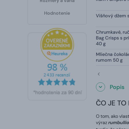
Rozmery a váha
Hodnotenie
Višňový džem 
Chrumkavé, ru
Bag Crisps s pr
40 g
Mliečna čokolá
rumom 50 g
Popis
ČO JE TO
O tom, ako vlas
výraz
rumbulli