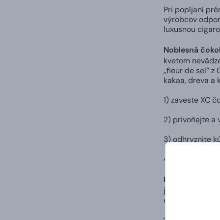
Pri popíjaní pr
výrobcov odporú
luxusnou cigaro
Noblesná čoko
kvetom nevädze 
„fleur de sel“ 
kakaa, dreva a 
1) zaveste XC č
2) privoňajte a
3) odhryznite k
4) potom sa cez
Mliečna čokol
jemná mliečna č
obľúbeného alk