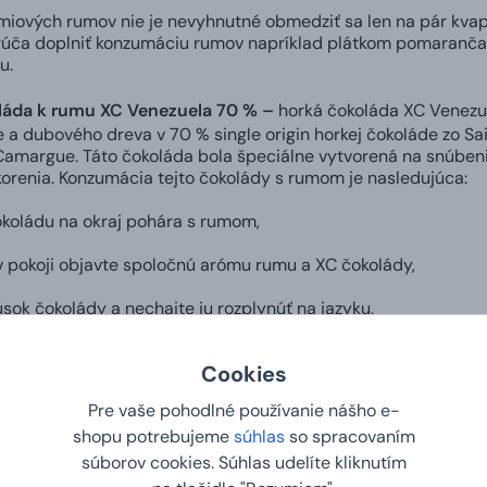
émiových rumov nie je nevyhnutné obmedziť sa len na pár kvapi
ča doplniť konzumáciu rumov napríklad plátkom pomaranča či
u.
láda k rumu XC Venezuela 70 % –
horká čokoláda XC Venezu
a dubového dreva v 70 % single origin horkej čokoláde zo Sain
z Camargue. Táto čokoláda bola špeciálne vytvorená na snúben
korenia. Konzumácia tejto čokolády s rumom je nasledujúca:
okoládu na okraj pohára s rumom,
 v pokoji objavte spoločnú arómu rumu a XC čokolády,
úsok čokolády a nechajte ju rozplynúť na jazyku,
 ňu napite rumu.
Cookies
áda s jamajským rumom 100 g -
vychutnajte si pravú chuť K
Pre vaše pohodlné používanie nášho e-
okoláda tvoria neodolateľnú kombináciu. Túto plnenú čokolád
shopu potrebujeme
súhlas
so spracovaním
oholu.
súborov cookies. Súhlas udelíte kliknutím