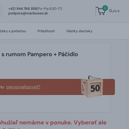
0
+421 944 766 858
(Po-Pia 8:30-17)
0,
00 €
podpora@manboxeo.sk
čeky s potlačou
Príležitosti
Všetky darčeky
 s rumom Pampero + Páčidlo
bnu
personalizovať?
ohužiaľ nemáme v ponuke. Vyberať ale