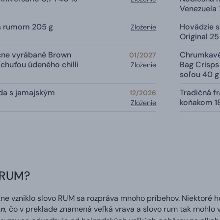
Venezuela
s rumom 205 g
Hovädzie 
Zloženie
Original 25
čne vyrábané Brown
Chrumkavé
01/2027
íchuťou údeného chilli
Bag Crisps
Zloženie
soľou 40 g
da s jamajským
Tradičná fr
12/2026
koňakom 1
Zloženie
 RUM?
tne vzniklo slovo RUM sa rozpráva mnoho príbehov. Niektoré
on
,
čo v preklade znamená veľká vrava a slovo rum tak mohlo vz