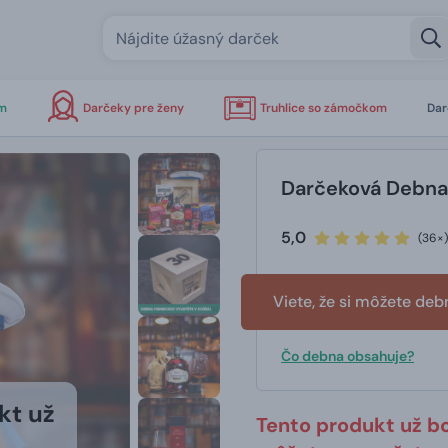
om
Darčeky pre ženy
Truhlice so zámočkom
Dar
Darčeková Debna
5,0
(36×)
Viete, že si môžete de
Čo debna obsahuje?
kt už
Tento produkt už b