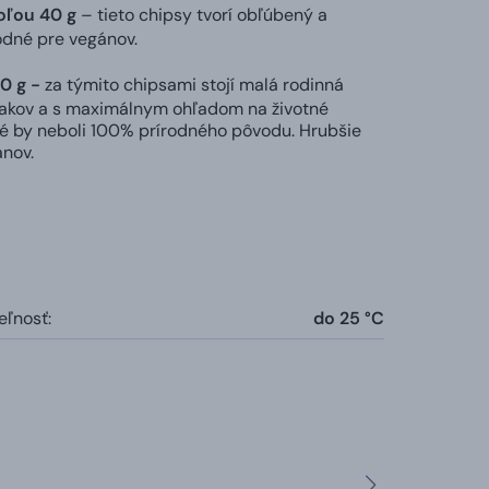
oľou 40 g
– tieto chipsy tvorí obľúbený a
odné pre vegánov.
0 g -
za týmito chipsami stojí malá rodinná
miakov a s maximálnym ohľadom na životné
oré by neboli 100% prírodného pôvodu. Hrubšie
ánov.
eľnosť:
do 25 °C