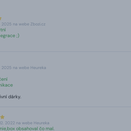
3. 2025 na webe Zbozi.cz
itní
legrace ;)
2. 2025 na webe Heureka
čení
nikace
vní dárky.
12. 2022 na webe Heureka
nie,box obsahoval čo mal.