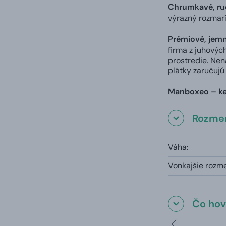
Chrumkavé, ru
výrazný rozmarí
Prémiové, jemn
firma z juhovýc
prostredie. Nen
plátky zaručujú
Manboxeo –
k
Rozmer
Váha:
Vonkajšie rozm
Čo hovo