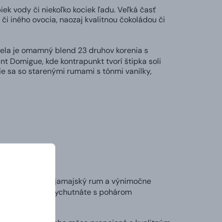
ek vody či niekoľko kociek ľadu. Veľká časť
 iného ovocia, naozaj kvalitnou čokoládou či
ela je omamný blend 23 druhov korenia s
t Domigue, kde kontrapunkt tvorí štipka soli
ie sa so starenými rumami s tónmi vanilky,
aribiku! 7-ročný jamajský rum a výnimočne
u si najlepšie vychutnáte s pohárom