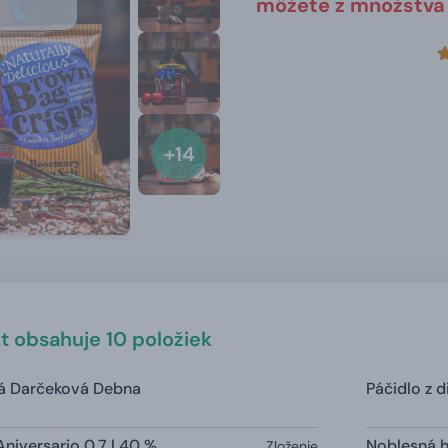
môžete z množstva 
+14
t obsahuje 10 položiek
á Darčeková Debna
Páčidlo z 
iversario 0,7 l 40 %
Noblesná 
Zloženie