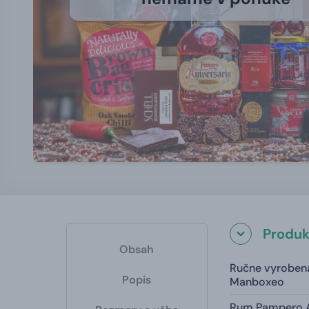
Produk
Obsah
Ručne vyroben
Popis
Manboxeo
Rum Pampero An