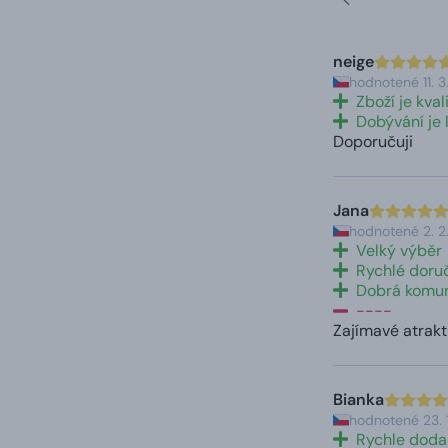
neige
hodnotené 11. 
Zboží je kval
Dobývání je 
Doporučuji
Jana
hodnotené 2. 
Velký výběr
Rychlé doru
Dobrá komu
----
Zajímavé atrakti
Bianka
hodnotené 23. 
Rychle doda