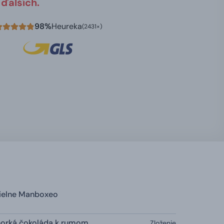
ďalších.
98%
Heureka
(2431×)
dielne Manboxeo
horká čokoláda k rumom
Zloženie