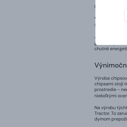
Tradičná franc
koňakom, burgun
Višne s rumom
špecialitou. Id
Jerkyboxeo Bee
glutamáty. Neza
chutné energeti
Výnimočn
Výroba chipsov 
chipsami stojí 
prostredie - ne
niekoľkými oce
Na výrobu týcht
Tractor. To zar
dymom prepožič