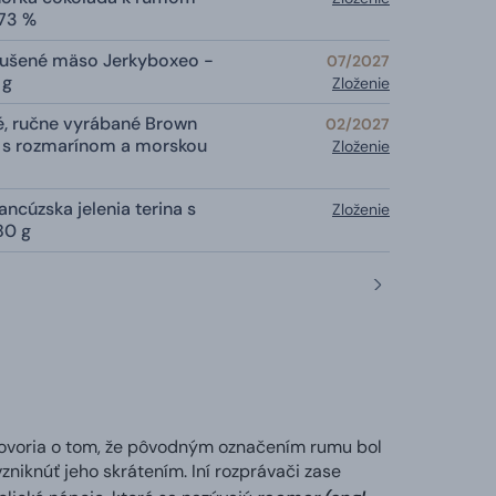
 73 %
sušené mäso Jerkyboxeo -
07/2027
 g
Zloženie
, ručne vyrábané Brown
02/2027
 s rozmarínom a morskou
Zloženie
ancúzska jelenia terina s
Zloženie
80 g
 hovoria o tom, že pôvodným označením rumu bol
niknúť jeho skrátením. Iní rozprávači zase