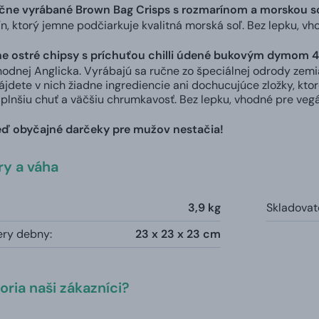
čne vyrábané Brown Bag Crisps s rozmarínom a morskou s
n, ktorý jemne podčiarkuje kvalitná morská soľ. Bez lepku, vh
e ostré chipsy s príchuťou chilli údené bukovým dymom 4
hodnej Anglicka. Vyrábajú sa ručne zo špeciálnej odrody ze
ájdete v nich žiadne ingrediencie ani dochucujúce zložky, kt
 plnšiu chuť a väčšiu chrumkavosť. Bez lepku, vhodné pre veg
eď obyčajné darčeky pre mužov nestačia!
y a váha
3,9 kg
Skladovat
ery debny:
23 x 23 x 23 cm
ria naši zákazníci?