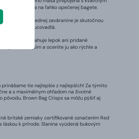
atá chuť jelenieho mäsa prepojená s kvalitným
epšia za studena na ľahko opečenej bagete.
višní a rumu v jednej zaváranine je skutočnou
rvanty ani dochucovadlá.
o mora a neobsahuje lepok ani pridané
 najobľúbenejším a oceníte ju ako rýchle a
prinášame tie najlepšie z najlepších! Za týmito
ručne a s maximálnym ohľadom na životné
ho pôvodu. Brown Bag Crisps sa môžu pýšiť aj
tné britské zemiaky certifikované označením Red
s láskou k prírode. Slanina vyúdená bukovým