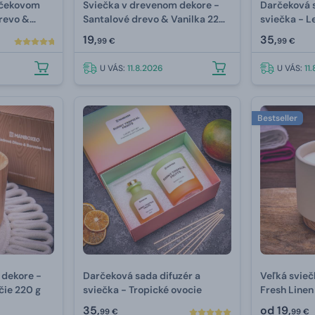
rčekovom
Sviečka v drevenom dekore -
Darčeková s
drevo &
Santalové drevo & Vanilka 220
sviečka - 
g
Rozmarín
19,
35,
99 €
99 €
U VÁS:
11.8.2026
U VÁS:
11
Bestseller
 dekore -
Darčeková sada difuzér a
Veľká svieč
čie 220 g
sviečka - Tropické ovocie
Fresh Linen
35,
od
19,
99 €
99 €