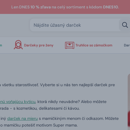
Len DNES
10 % zľava
na celý sortiment s kódom
DNES10
.
om
Darčeky pre ženy
Truhlice so zámočkom
Dar
všetku starostlivosť.
Vyberte si u nás ten najlepší darček pre
nú voňajúcu kyticu
, ktorá nikdy neuvädne?
Alebo môžete
ada - s kozmetikou, delikatesami či kávou.
 iný
darček na mieru
s mamičkiným menom či odkazom.
Môžete
ebo mamičku potešiť motívom Super mama.