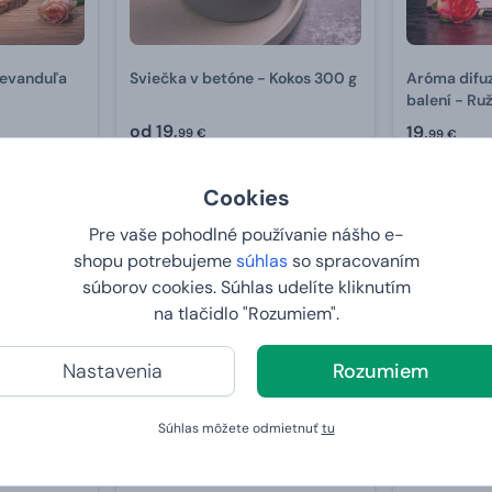
Levanduľa
Sviečka v betóne - Kokos 300 g
Aróma difu
balení - Ru
od
19,
19,
99 €
99 €
U VÁS:
11.8.2026
U VÁS:
11
Cookies
Pre vaše pohodlné používanie nášho e-
shopu potrebujeme
súhlas
so spracovaním
súborov cookies. Súhlas udelíte kliknutím
na tlačidlo "Rozumiem".
Nastavenia
Rozumiem
Súhlas môžete odmietnuť
tu