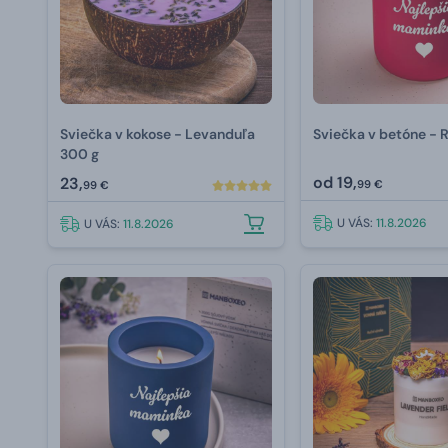
Sviečka v kokose - Levanduľa
Sviečka v betóne - 
300 g
od
19,
23,
99 €
99 €
U VÁS:
11.8.2026
U VÁS:
11.8.2026