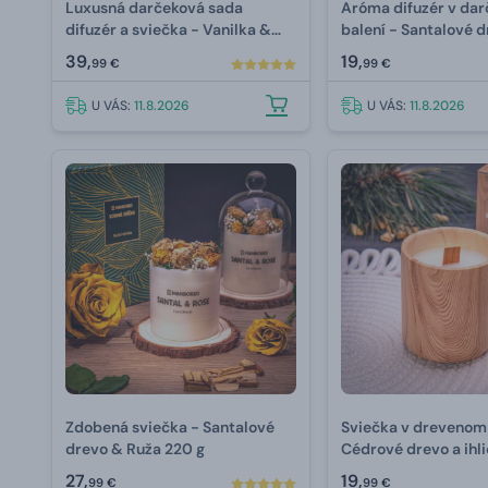
Luxusná darčeková sada
Aróma difuzér v da
difuzér a sviečka - Vanilka &
balení - Santalové 
Ruže
Vanilka 150 ml
39,
19,
99 €
99 €
U VÁS:
11.8.2026
U VÁS:
11.8.2026
Zdobená sviečka - Santalové
Sviečka v drevenom
drevo & Ruža 220 g
Cédrové drevo a ihli
27,
19,
99 €
99 €