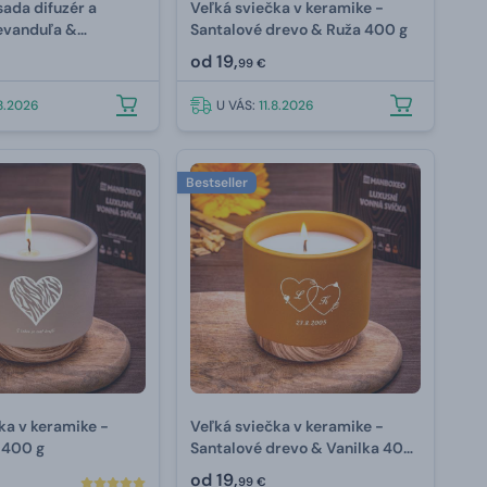
ada difuzér a
Veľká sviečka v keramike -
Levanduľa &
Santalové drevo & Ruža 400 g
od
19,
99 €
.8.2026
U VÁS:
11.8.2026
Bestseller
ka v keramike -
Veľká sviečka v keramike -
 400 g
Santalové drevo & Vanilka 400
g
od
19,
99 €