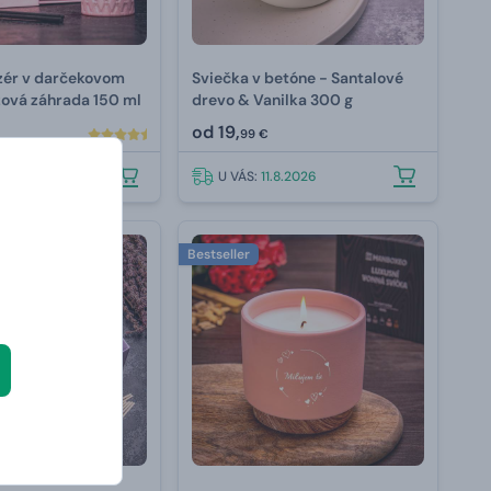
zér v darčekovom
Sviečka v betóne - Santalové
žová záhrada 150 ml
drevo & Vanilka 300 g
od
19,
99 €
.8.2026
U VÁS:
11.8.2026
Bestseller