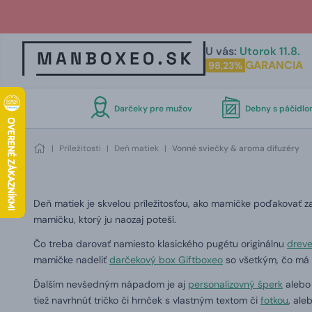
U vás:
Utorok 11.8.
GARANCIA
98,23%
Darčeky pre mužov
Debny s páčidl
|
Príležitosti
|
Deň matiek
|
Vonné sviečky & aroma difuzéry
Deň matiek je skvelou príležitosťou, ako mamičke poďakovať za 
mamičku, ktorý ju naozaj poteší.
Čo treba darovať namiesto klasického pugétu originálnu
dreve
mamičke nadeliť
darčekový box Giftboxeo
so všetkým, čo má r
Ďalším nevšedným nápadom je aj
personalizovný šperk
alebo
tiež navrhnúť tričko či hrnček s vlastným textom či
fotkou
, al