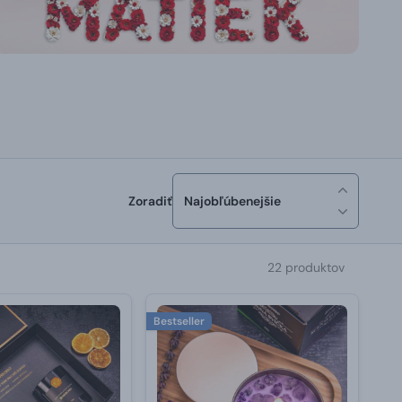
Zoradiť
Najobľúbenejšie
22 produktov
Bestseller