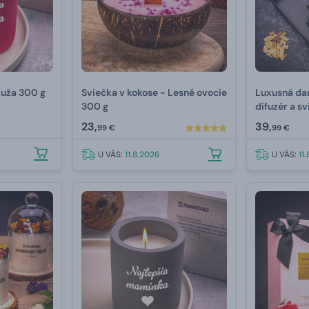
Ruža 300 g
Sviečka v kokose - Lesné ovocie
Luxusná da
300 g
difuzér a s
drevo & Po
23,
39,
99 €
99 €
U VÁS:
11.8.2026
U VÁS:
11