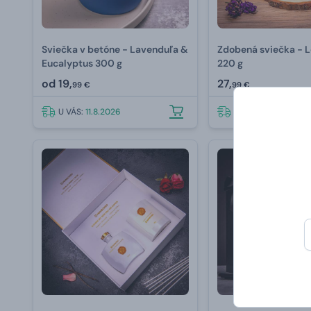
Sviečka v betóne - Lavenduľa &
Zdobená sviečka - 
Eucalyptus 300 g
220 g
od
19,
27,
99 €
99 €
U VÁS:
11.8.2026
U VÁS:
11.8.2026