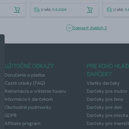
U VÁS:
11.8.2026
U VÁS:
11
Zobraziť ďalších 2
UŽITOČNÉ ODKAZY
PRE KOHO HĽAD
DARČEK?
Doručenie a platba
Časté otázky (FAQ)
Všetky darčeky
Reklamácia a vrátenie tovaru
Darčeky pre mužov
Informácie k darčekom
Darčeky pre ženy
Obchodné podmienky
Darčeky pre deti
GDPR
Darčeky pre otecka
Affiliate program
Darčeky pre mamič