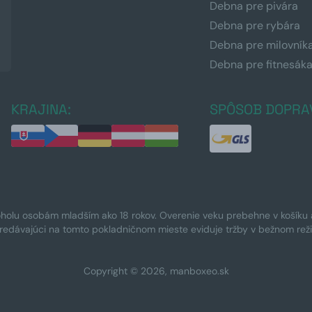
Debna pre pivára
Debna pre rybára
Debna pre milovník
Debna pre fitnesák
KRAJINA:
SPÔSOB DOPRA
oholu osobám mladším ako 18 rokov. Overenie veku prebehne v košíku a 
Predávajúci na tomto pokladničnom mieste eviduje tržby v bežnom rež
Copyright © 2026, manboxeo.sk