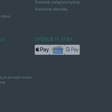
Drevené voňajúce kytice
Vianočné darčeky
a kávy
a
VY:
SPÔSOB PLATBY:
pri prevzatí tovaru.
ime