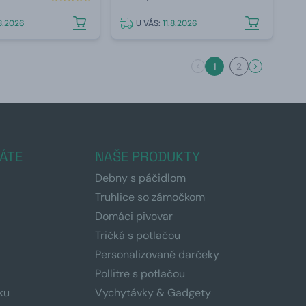
.8.2026
U VÁS:
11.8.2026
1
2
ÁTE
NAŠE PRODUKTY
Debny s páčidlom
Truhlice so zámočkom
Domáci pivovar
Tričká s potlačou
Personalizované darčeky
Pollitre s potlačou
ku
Vychytávky & Gadgety