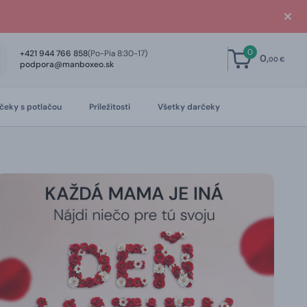
0
+421 944 766 858
(Po-Pia 8:30-17)
0,
00 €
podpora@manboxeo.sk
čeky s potlačou
Príležitosti
Všetky darčeky