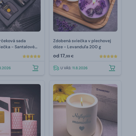
rčeková sada
Zdobená sviečka v plechovej
viečka - Santalové
dóze - Levanduľa 200 g
maranč
od
17,
99 €
.8.2026
U VÁS:
11.8.2026