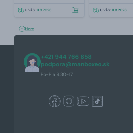
U VÁS:
11.8.2026
U VÁS:
11.8.2026
Hore
+421 944 766 858
podpora@manboxeo.sk
Po-Pia 8:30-17