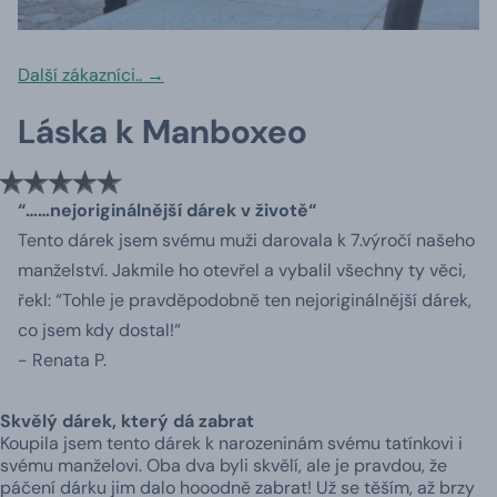
Další zákazníci.. →
Láska k Manboxeo
“……nejoriginálnější dárek v životě“
Tento dárek jsem svému muži darovala k 7.výročí našeho
manželství. Jakmile ho otevřel a vybalil všechny ty věci,
řekl: “Tohle je pravděpodobně ten nejoriginálnější dárek,
co jsem kdy dostal!“
- Renata P.
Skvělý dárek, který dá zabrat
Koupila jsem tento dárek k narozeninám svému tatínkovi i
svému manželovi. Oba dva byli skvělí, ale je pravdou, že
páčení dárku jim dalo hooodně zabrat! Už se těším, až brzy