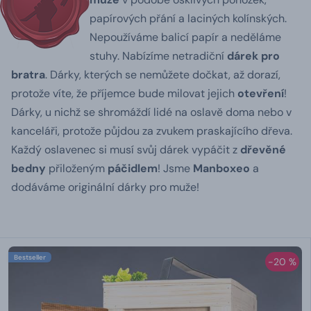
papírových přání a laciných kolínských.
Nepoužíváme balicí papír a neděláme
stuhy.
Nabízíme netradiční
dárek pro
bratra
. Dárky, kterých se nemůžete dočkat, až dorazí,
protože víte, že příjemce bude milovat jejich
otevření
!
Dárky, u nichž se shromáždí lidé na oslavě doma nebo v
kanceláři, protože půjdou za zvukem praskajícího dřeva.
Každý oslavenec si musí svůj dárek vypáčit z
dřevěné
bedny
přiloženým
páčidlem
!
Jsme
Manboxeo
a
dodáváme originální dárky pro muže!
Bestseller
-20 %