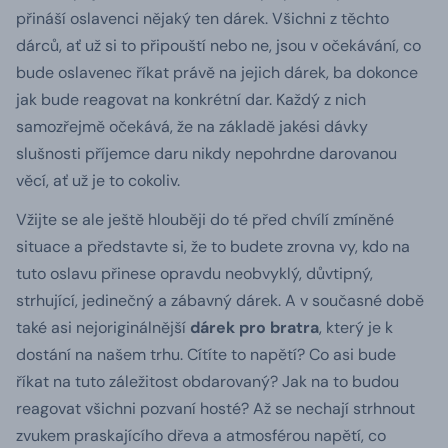
přináší oslavenci nějaký ten dárek.
Všichni z těchto
dárců, ať už si to připouští nebo ne, jsou v očekávání, co
bude oslavenec říkat právě na jejich dárek
, ba dokonce
jak bude reagovat na konkrétní dar. Každý z nich
samozřejmě očekává, že na základě jakési dávky
slušnosti příjemce daru nikdy nepohrdne darovanou
věcí, ať už je to cokoliv.
Vžijte se ale ještě hlouběji do té před chvílí zmíněné
situace a představte si, že to budete zrovna vy, kdo na
tuto oslavu přinese opravdu neobvyklý, důvtipný,
strhující, jedinečný a zábavný dárek
. A v současné době
také asi nejoriginálnější
dárek pro bratra
, který je k
dostání na našem trhu. Cítíte to napětí? Co asi bude
říkat na tuto záležitost obdarovaný? Jak na to budou
reagovat všichni pozvaní hosté? Až se nechají strhnout
zvukem praskajícího dřeva a atmosférou napětí, co