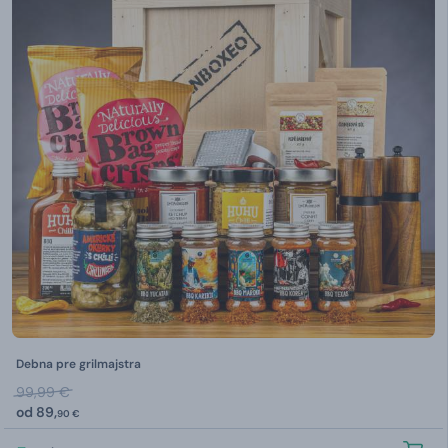
Debna pre grilmajstra
99,99 €
od
89,
90 €