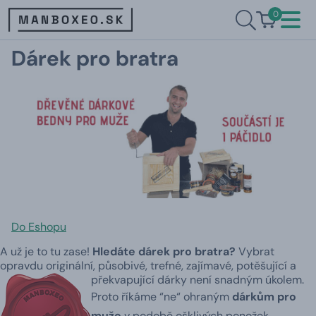
0
Dárek pro bratra
Do Eshopu
A už je to tu zase!
Hledáte dárek pro bratra?
Vybrat
opravdu originální, působivé, trefné, zajímavé, potěšující a
překvapující dárky není snadným úkolem.
Proto říkáme “ne“ ohraným
dárkům pro
muže
v podobě ošklivých ponožek,