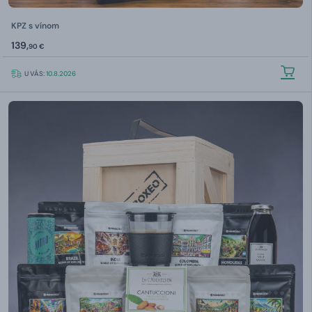
KPZ s vínom
139,
90 €
U VÁS:
10.8.2026