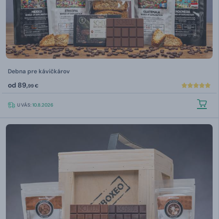
Debna pre kávičkárov
od
89,
99 €
U VÁS:
10.8.2026