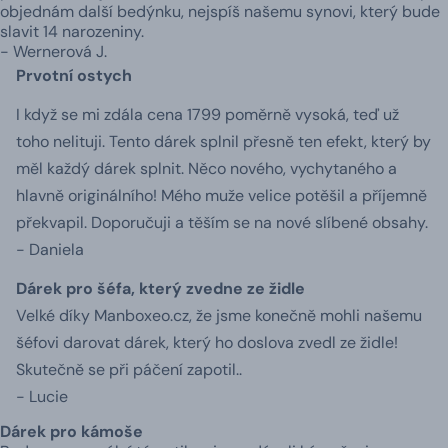
objednám další bedýnku, nejspíš našemu synovi, který bude
slavit 14 narozeniny.
- Wernerová J.
Prvotní ostych
I když se mi zdála cena 1799 poměrně vysoká, teď už
toho nelituji. Tento dárek splnil přesně ten efekt, který by
měl každý dárek splnit. Něco nového, vychytaného a
hlavně originálního! Mého muže velice potěšil a příjemně
překvapil. Doporučuji a těším se na nové slíbené obsahy.
- Daniela
Dárek pro šéfa, který zvedne ze židle
Velké díky Manboxeo.cz, že jsme konečně mohli našemu
šéfovi darovat dárek, který ho doslova zvedl ze židle!
Skutečně se při páčení zapotil..
- Lucie
Dárek pro kámoše