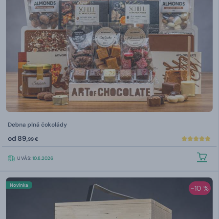
Debna plná čokolády
od
89,
99 €
U VÁS:
10.8.2026
Novinka
-10 %