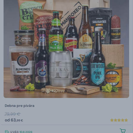
Debna pre pivára
79,99 €
od
63,
99 €
U VÁS:
10.8.2026