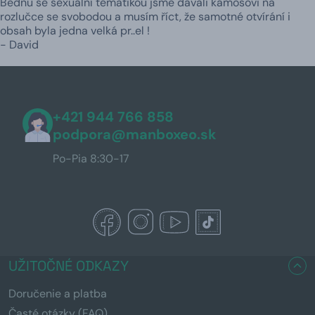
Bednu se sexuální tématikou jsme dávali kámošovi na
rozlučce se svobodou a musím říct, že samotné otvírání i
obsah byla jedna velká pr..el !
- David
+421 944 766 858
podpora@manboxeo.sk
Po-Pia 8:30-17
UŽITOČNÉ ODKAZY
Doručenie a platba
Časté otázky (FAQ)