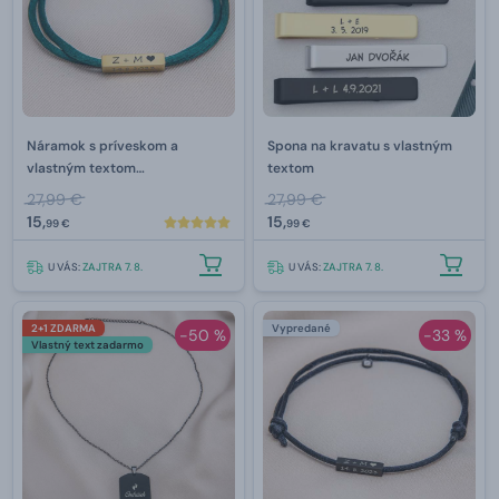
Náramok s príveskom a
Spona na kravatu s vlastným
vlastným textom
textom
(dvojitá šnúrka)
27,99 €
27,99 €
15,
15,
99 €
99 €
U VÁS:
ZAJTRA 7. 8.
U VÁS:
ZAJTRA 7. 8.
2+1 ZDARMA
Vypredané
-50 %
-33 %
Vlastný text zadarmo