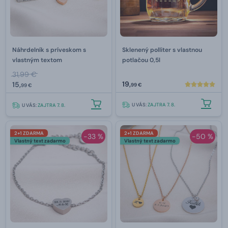
Náhrdelník s príveskom s
Sklenený polliter s vlastnou
vlastným textom
potlačou 0,5l
31,99 €
19,
15,
99 €
99 €
U VÁS:
ZAJTRA 7. 8.
U VÁS:
ZAJTRA 7. 8.
2+1 ZDARMA
2+1 ZDARMA
-33 %
-50 %
Vlastný text zadarmo
Vlastný text zadarmo