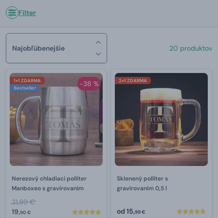
Filter
Najobľúbenejšie
20 produktov
1+1 ZDARMA
2+1 ZDARMA
-38 %
Bestseller
Nerezový chladiaci polliter
Sklenený polliter s
Manboxeo s gravírovaním
gravírovaním 0,5 l
31,99 €
od
15,
19,
99 €
90 €