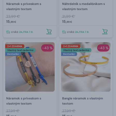
Náramok s príveskom s
Náhrdelník s medailónikom s
vlastným textom
vlastným textom
23,99 €
31,99 €
15,
15,
99 €
99 €
U VÁS:
ZAJTRA 7. 8.
U VÁS:
ZAJTRA 7. 8.
2+1 ZDARMA
2+1 ZDARMA
-43 %
-43 %
Vlastný text zadarmo
Vlastný text zadarmo
Bestseller
Bestseller
Náramok s príveskom s
Bangle náramok s vlastným
vlastným textom
textom
27,99 €
27,99 €
15,
15,