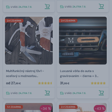
U VÁS:
ZAJTRA 7. 8.
U VÁS:
ZAJTRA 7. 8.
2+1 ZDARMA
2+1 ZDARMA
Multifunkčný nástroj 13v1 -
Luxusná vôňa do auta s
oceľový s možnosťou
gravírovaním –⁠ čierna + 3
gravírovania
náplne
od
27,
31,
99 €
99 €
U VÁS:
ZAJTRA 7. 8.
U VÁS:
ZAJTRA 7. 8.
1+1 ZDARMA
2+1 ZDARMA
-34 %
-43 %