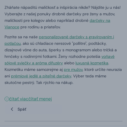
Zháňate nápaditú maličkosť a inšpirácia nikde? Nájdite ju u nás!
Vyberajte z našej ponuky drobné darčeky pre ženy a mužov,
maličkosti pre kolegov alebo napríklad drobné
darčeky na
Vianoce
pre rodinu a priateľov.
Pozrite sa na naše
personalizované darčeky s gravírovaním i
potlačou
, ako sú chladiace nerezové "pollitre", podtácky,
dizajnové vône do auta, šperky s monogramom alebo tričká a
hrnčeky s rodinnými fotkami. Ženy rozhodne potešia
voňavé
sójové sviečky a aróma difuzéry
alebo
luxusná kozmetika
.
Kozmetiku máme samozrejme aj
pre mužov
, ktoré určite neurazia
ani
prémiové jedlé a piteľné darčeky
. Výber teda máme
skutočne pestrý. Tak rýchlo na nákup.
čítať viac
čítať menej
Späť