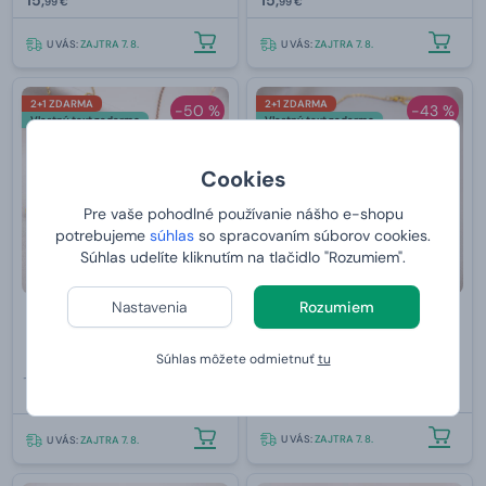
99 €
99 €
U VÁS:
ZAJTRA 7. 8.
U VÁS:
ZAJTRA 7. 8.
2+1 ZDARMA
2+1 ZDARMA
-50 %
-43 %
Vlastný text zadarmo
Vlastný text zadarmo
Cookies
Pre vaše pohodlné používanie nášho e-shopu
potrebujeme
súhlas
so spracovaním súborov cookies.
Súhlas udelíte kliknutím na tlačidlo "Rozumiem".
Nastavenia
Rozumiem
Náhrdelník se vzkazem v
Náhrdelník s písmenkami
obálce s vlastním textem
Súhlas môžete odmietnuť
tu
27,99 €
31,99 €
15,
15,
99 €
99 €
U VÁS:
ZAJTRA 7. 8.
U VÁS:
ZAJTRA 7. 8.