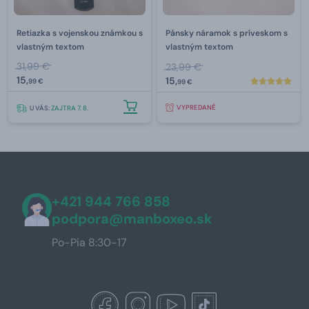
Retiazka s vojenskou známkou s
Pánsky náramok s príveskom s
vlastným textom
vlastným textom
31,99 €
23,99 €
15,
15,
99 €
99 €
VYPREDANÉ
U VÁS:
ZAJTRA 7. 8.
+421 944 766 858
podpora@manboxeo.sk
Po-Pia 8:30-17