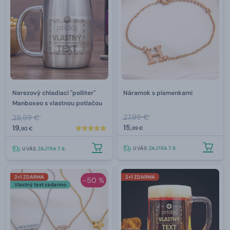
Nerezový chladiaci "polliter"
Náramok s písmenkami
Manboxeo s vlastnou potlačou
27,99 €
29,99 €
15,
19,
99 €
90 €
U VÁS:
ZAJTRA 7. 8.
U VÁS:
ZAJTRA 7. 8.
2+1 ZDARMA
2+1 ZDARMA
-50 %
Vlastný text zadarmo