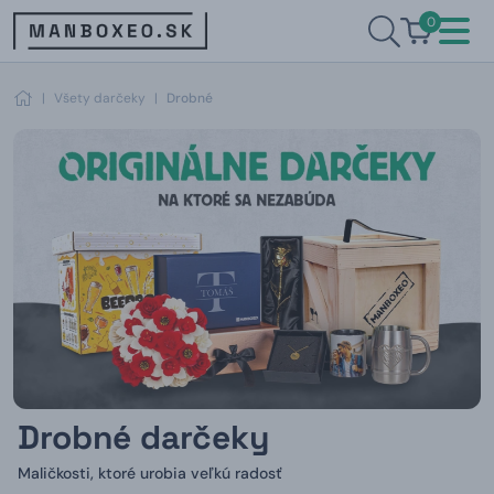
0
|
Všety darčeky
|
Drobné
Drobné darčeky
Maličkosti, ktoré urobia veľkú radosť