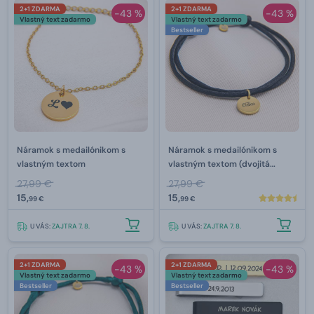
2+1 ZDARMA
2+1 ZDARMA
-43 %
-43 %
Vlastný text zadarmo
Vlastný text zadarmo
Bestseller
Náramok s medailónikom s
Náramok s medailónikom s
vlastným textom
vlastným textom (dvojitá
šnúrka)
27,99 €
27,99 €
15,
15,
99 €
99 €
U VÁS:
ZAJTRA 7. 8.
U VÁS:
ZAJTRA 7. 8.
2+1 ZDARMA
2+1 ZDARMA
-43 %
-43 %
Vlastný text zadarmo
Vlastný text zadarmo
Bestseller
Bestseller