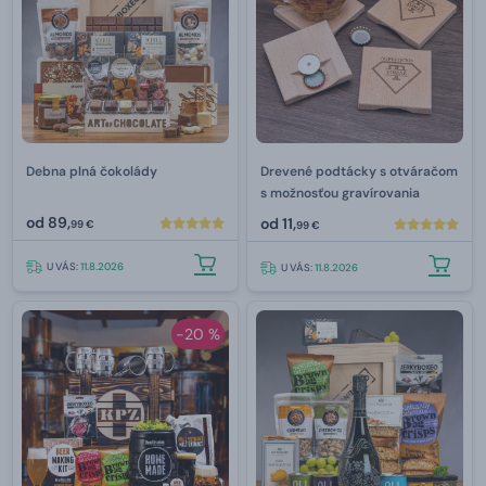
Debna plná čokolády
Drevené podtácky s otváračom
s možnosťou gravírovania
od
89,
od
11,
99 €
99 €
U VÁS:
11.8.2026
U VÁS:
11.8.2026
-20 %