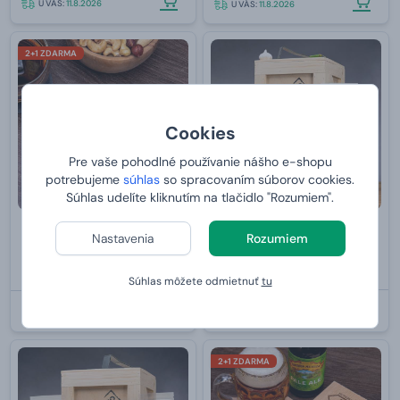
U VÁS:
11.8.2026
U VÁS:
11.8.2026
2+1 ZDARMA
Cookies
Pre vaše pohodlné používanie nášho e-shopu
potrebujeme
súhlas
so spracovaním súborov cookies.
Súhlas udelíte kliknutím na tlačidlo "Rozumiem".
Kožená ploskačka - hnedá s
Debna JERKYNÁTOR
Nastavenia
Rozumiem
gravírovaním
od
79,
27,
99 €
99 €
Súhlas môžete odmietnuť
tu
U VÁS:
11.8.2026
U VÁS:
11.8.2026
2+1 ZDARMA