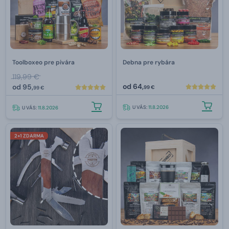
Toolboxeo pre pivára
Debna pre rybára
119,99 €
od
64,
od
95,
99 €
99 €
U VÁS:
11.8.2026
U VÁS:
11.8.2026
2+1 ZDARMA