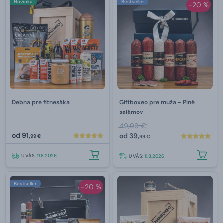
Novinka
Bestseller
-20 %
Debna pre fitnesáka
Giftboxeo pre muža - Plné
salámov
49,99 €
od
91,
od
39,
99 €
99 €
U VÁS:
11.8.2026
U VÁS:
11.8.2026
Bestseller
-20 %