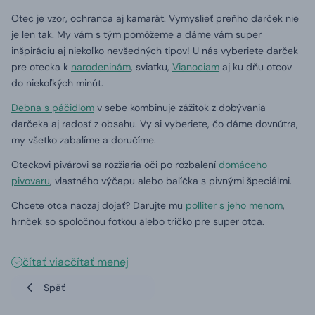
Otec je vzor, ochranca aj kamarát. Vymyslieť preňho darček nie
je len tak. My vám s tým pomôžeme a dáme vám super
inšpiráciu aj niekoľko nevšedných tipov! U nás vyberiete darček
pre otecka k
narodeninám
, sviatku,
Vianociam
aj ku dňu otcov
do niekoľkých minút.
Debna s páčidlom
v sebe kombinuje zážitok z dobývania
darčeka aj radosť z obsahu. Vy si vyberiete, čo dáme dovnútra,
my všetko zabalíme a doručíme.
Oteckovi pivárovi sa rozžiaria oči po rozbalení
domáceho
pivovaru
, vlastného výčapu alebo balíčka s pivnými špeciálmi.
Chcete otca naozaj dojať? Darujte mu
polliter s jeho menom
,
hrnček so spoločnou fotkou alebo tričko pre super otca.
čítať viac
čítať menej
Späť