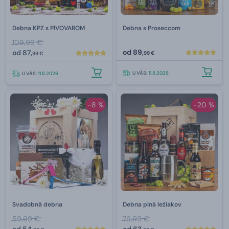
Debna KPZ s PIVOVAROM
Debna s Proseccom
109,99 €
od
89,
od
87,
99 €
99 €
U VÁS:
11.8.2026
U VÁS:
11.8.2026
-8 %
-20 %
Svadobná debna
Debna plná ležiakov
59,99 €
79,99 €
od
54,
od
63,