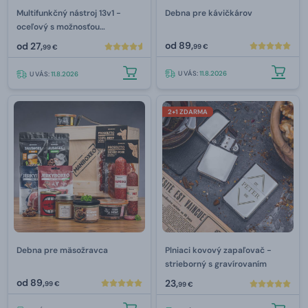
Multifunkčný nástroj 13v1 -
Debna pre kávičkárov
oceľový s možnosťou
gravírovania
od
89,
od
27,
99 €
99 €
U VÁS:
11.8.2026
U VÁS:
11.8.2026
2+1 ZDARMA
Debna pre mäsožravca
Plniaci kovový zapaľovač -
strieborný s gravírovaním
od
89,
23,
99 €
99 €