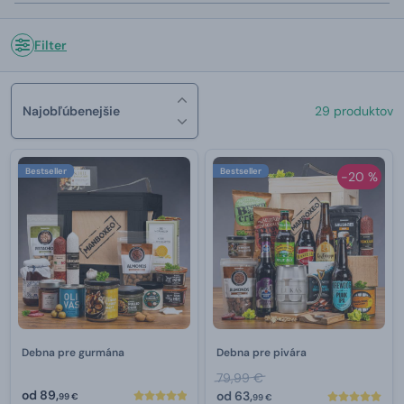
Filter
Najobľúbenejšie
29 produktov
Bestseller
Bestseller
-20 %
Debna pre gurmána
Debna pre pivára
79,99 €
od
89,
od
63,
99 €
99 €