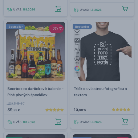
U VÁS:
11.8.2026
U VÁS:
11.8.2026
Bestseller
Bestseller
-20 %
Beerboxeo darčekové balenie -
Tričko s vlastnou fotografiou a
Plné pivných špeciálov
textom
49,99 €
15,
39,
99 €
99 €
U VÁS:
11.8.2026
U VÁS:
11.8.2026