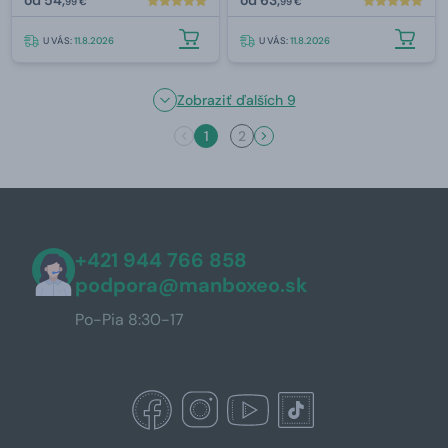
99 €
99 €
U VÁS:
11.8.2026
U VÁS:
11.8.2026
Zobraziť ďalších 9
1
2
+421 944 766 858
podpora@manboxeo.sk
Po-Pia 8:30-17