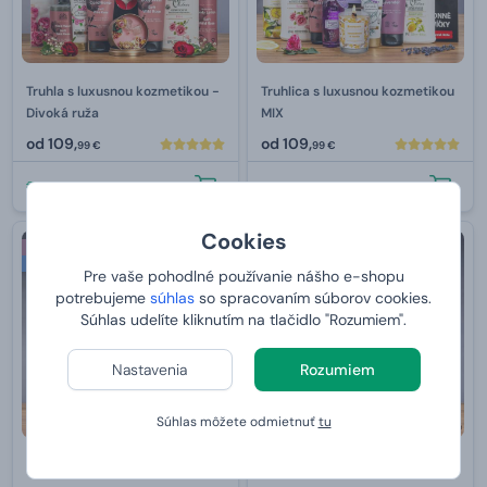
Truhla s luxusnou kozmetikou -
Truhlica s luxusnou kozmetikou
Divoká ruža
MIX
od
109,
od
109,
99 €
99 €
U VÁS:
10.8.2026
U VÁS:
10.8.2026
Cookies
PRE ŽENU
PRE ŽENU
Bestseller
Pre vaše pohodlné používanie nášho e-shopu
potrebujeme
súhlas
so spracovaním súborov cookies.
Súhlas udelíte kliknutím na tlačidlo "Rozumiem".
Nastavenia
Rozumiem
Súhlas môžete odmietnuť
tu
Truhlica s Proseccom
Truhlica pre kávičkárku