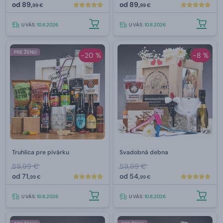
od
89,
od
89,
99 €
99 €
U VÁS:
10.8.2026
U VÁS:
10.8.2026
PRE ŽENU
-20 %
-8 %
Truhlica pre pivárku
Svadobná debna
89,99 €
59,99 €
od
71,
od
54,
99 €
99 €
U VÁS:
10.8.2026
U VÁS:
10.8.2026