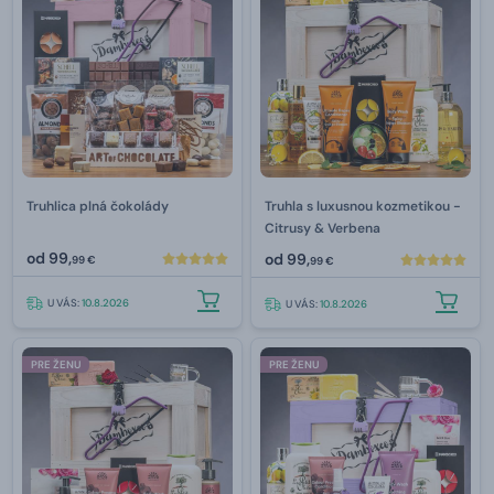
Truhlica plná čokolády
Truhla s luxusnou kozmetikou -
Citrusy & Verbena
od
99,
od
99,
99 €
99 €
U VÁS:
10.8.2026
U VÁS:
10.8.2026
PRE ŽENU
PRE ŽENU