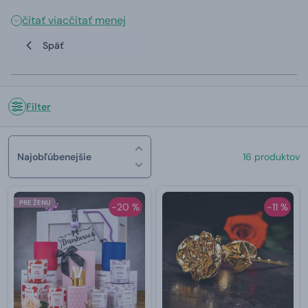
čítať viac
čítať menej
Späť
Filter
Najobľúbenejšie
16 produktov
PRE ŽENU
-20 %
-11 %