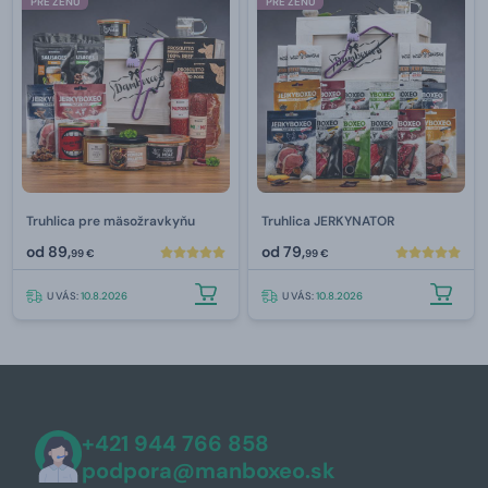
PRE ŽENU
PRE ŽENU
Truhlica pre mäsožravkyňu
Truhlica JERKYNATOR
od
89,
od
79,
99 €
99 €
U VÁS:
10.8.2026
U VÁS:
10.8.2026
+421 944 766 858
podpora@manboxeo.sk