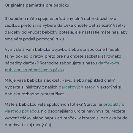
Originálna pamiatka pre babičku
S babičkou máte spojené prázdniny plné dobrodružstiev a
zážitkov, preto si na výbere darčeka chcete dať záležať? Všetky
darčeky od vnúčat babičky potešia, ale našťastie máte nás, aby
sme vám podali pomocnú ruku.
Vymýšľala vám babička bojovky, alebo ste spoločne hľadali
tajný poklad pirátov, preto pre ňu chcete zaobstarať rovnako
nápaditý darček? Rozhodne zabodujete s našou
darčekovou
truhlicou so zámočkom a pílkou
.
Miluje vaša babička sladkosti, kávu, alebo napríklad chilli?
Vyberte si niektorý z našich
darčekových setov
. Niektorými si
babička rozhodne okorení život.
Máte s babičkou veľa spoločných fotiek? Stavte na
produkty s
vlastnou potlačou
, nič osobnejšieho určite nevymyslíte. Môžete
vytvoriť tričko, alebo napríklad hrnček, v ktorom si babička bude
dopriavať svoj ranný čaj.