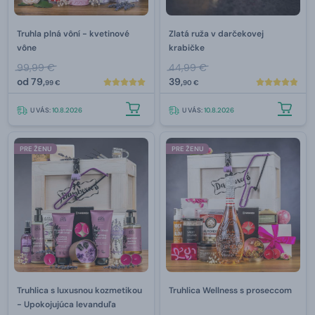
Truhla plná vôní - kvetinové
Zlatá ruža v darčekovej
vône
krabičke
99,99 €
44,99 €
od
79,
39,
99 €
90 €
U VÁS:
10.8.2026
U VÁS:
10.8.2026
PRE ŽENU
PRE ŽENU
Truhlica s luxusnou kozmetikou
Truhlica Wellness s proseccom
- Upokojujúca levanduľa