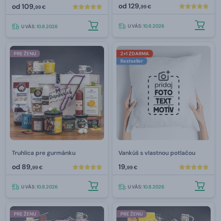
od
129,
od
109,
99 €
99 €
U VÁS:
10.8.2026
U VÁS:
10.8.2026
PRE ŽENU
2+1 ZDARMA
Bestseller
Truhlica pre gurmánku
Vankúš s vlastnou potlačou
od
89,
19,
99 €
99 €
U VÁS:
10.8.2026
U VÁS:
10.8.2026
PRE ŽENU
PRE ŽENU