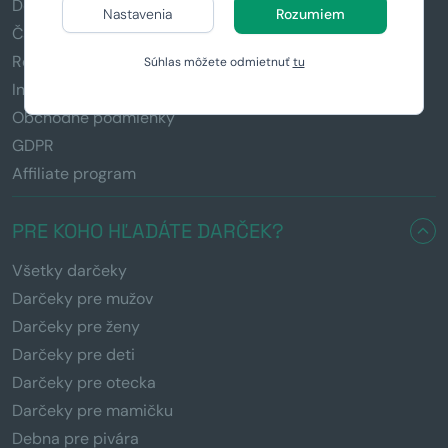
Doručenie a platba
Nastavenia
Rozumiem
Časté otázky (FAQ)
Reklamácia a vrátenie tovaru
Súhlas môžete odmietnuť
tu
Informácie k darčekom
Obchodné podmienky
GDPR
Affiliate program
PRE KOHO HĽADÁTE DARČEK?
Všetky darčeky
Darčeky pre mužov
Darčeky pre ženy
Darčeky pre deti
Darčeky pre otecka
Darčeky pre mamičku
Debna pre pivára