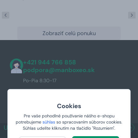
Zobraziť celú ponuku
+421 944 766 858
podpora@manboxeo.sk
Po-Pia 8:30-17
Cookies
Pre vaše pohodlné používanie nášho e-shopu
potrebujeme
súhlas
so spracovaním súborov cookies.
UŽITOČNÉ ODKAZY
Súhlas udelíte kliknutím na tlačidlo "Rozumiem".