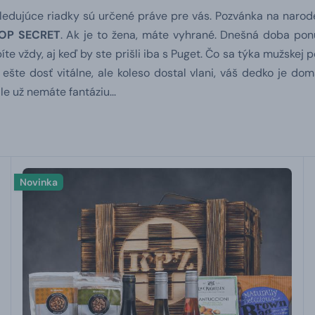
asledujúce riadky sú určené práve pre vás. Pozvánka na narode
OP SECRET
. Ak je to žena, máte vyhrané. Dnešná doba pon
 vždy, aj keď by ste prišli iba s Puget. Čo sa týka mužskej po
ešte dosť vitálne, ale koleso dostal vlani, váš dedko je dom
e už nemáte fantáziu...
Novinka