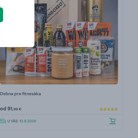
Debna pre fitnesáka
od
91,
99 €
U VÁS:
10.8.2026