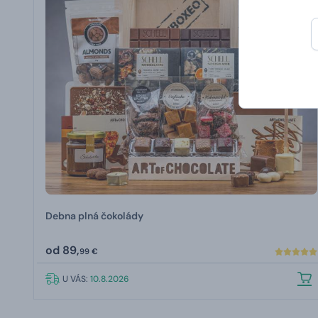
Debna plná čokolády
od
89,
99 €
U VÁS:
10.8.2026