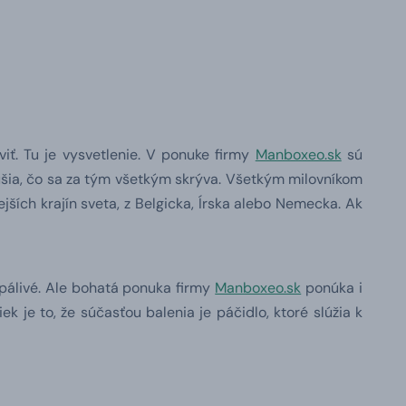
iť. Tu je vysvetlenie. V ponuke firmy
Manboxeo.sk
sú
tušia, čo sa za tým všetkým skrýva. Všetkým milovníkom
ších krajín sveta, z Belgicka, Írska alebo Nemecka. Ak
 pálivé. Ale bohatá ponuka firmy
Manboxeo.sk
ponúka i
 je to, že súčasťou balenia je páčidlo, ktoré slúžia k