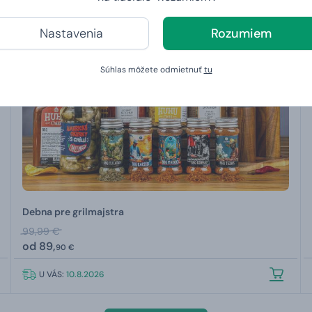
Nastavenia
Rozumiem
Súhlas môžete odmietnuť
tu
Debna pre grilmajstra
99,99 €
od
89,
90 €
U VÁS:
10.8.2026