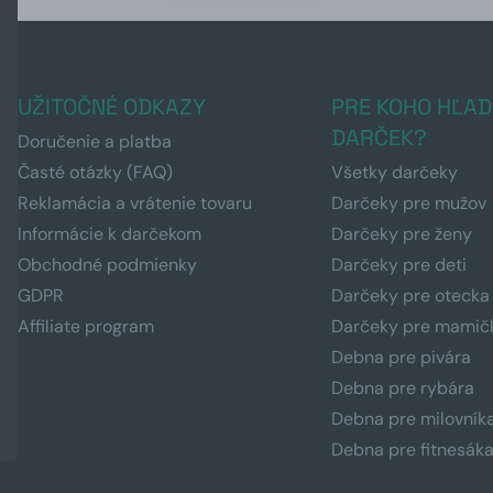
UŽITOČNÉ ODKAZY
PRE KOHO HĽAD
DARČEK?
Doručenie a platba
Časté otázky (FAQ)
Všetky darčeky
Reklamácia a vrátenie tovaru
Darčeky pre mužov
Informácie k darčekom
Darčeky pre ženy
Obchodné podmienky
Darčeky pre deti
GDPR
Darčeky pre otecka
Affiliate program
Darčeky pre mamič
Debna pre pivára
Debna pre rybára
Debna pre milovník
Debna pre fitnesák