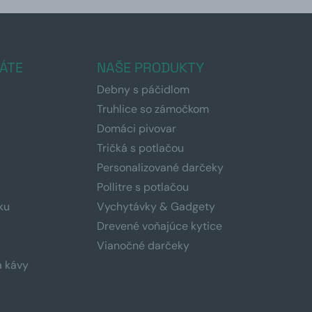
ÁTE
NAŠE PRODUKTY
Debny s páčidlom
Truhlice so zámočkom
Domáci pivovar
Tričká s potlačou
Personalizované darčeky
Pollitre s potlačou
ku
Vychytávky & Gadgety
Drevené voňajúce kytice
Vianočné darčeky
a kávy
a