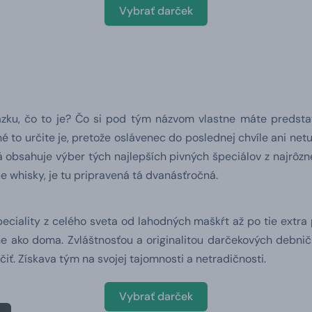
Vybrať darček
ázku, čo to je? Čo si pod tým názvom vlastne máte predstav
 to určite je, pretože oslávenec do poslednej chvíle ani ne
 obsahuje výber tých najlepších pivných špeciálov z najrôznej
 whisky, je tu pripravená tá dvanásťročná.
ciality z celého sveta od lahodných maškŕt až po tie extra
e ako doma. Zvláštnosťou a originalitou darčekových debničiek
iť. Získava tým na svojej tajomnosti a netradičnosti.
Vybrať darček