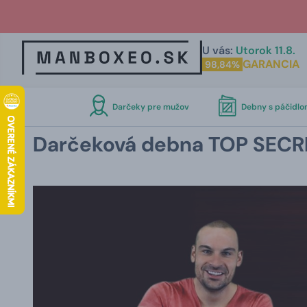
U vás:
Utorok 11.8.
GARANCIA
98,84%
Darčeky pre mužov
Debny s páčidl
Darčeková debna TOP SECR