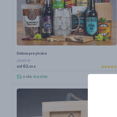
Debna pre pivára
79,99 €
od
63,
99 €
U VÁS:
10.8.2026