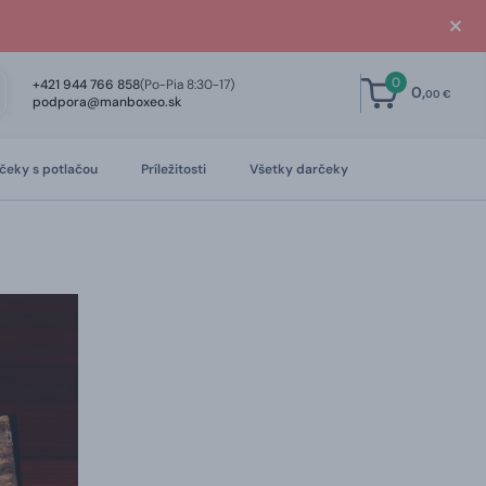
0
+421 944 766 858
(Po-Pia 8:30-17)
0,
00 €
podpora@manboxeo.sk
čeky s potlačou
Príležitosti
Všetky darčeky