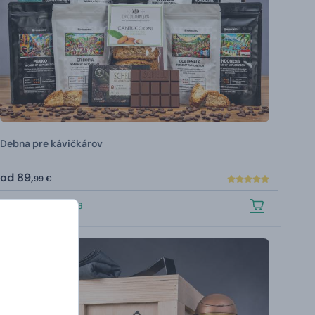
Debna pre kávičkárov
od
89,
99 €
U VÁS:
10.8.2026
Novinka