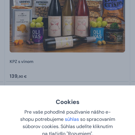
KPZ s vínom
139,
90 €
U VÁS:
10.8.2026
Cookies
Novinka
-10 %
Pre vaše pohodlné používanie nášho e-
shopu potrebujeme
súhlas
so spracovaním
súborov cookies. Súhlas udelíte kliknutím
na tlačidlo "Rozumiem".