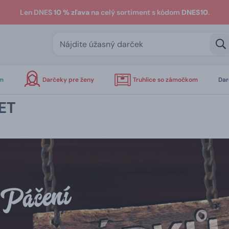
Len DNES
10 % zľava
na celý sortiment s kódom
DNES10
.
om
Darčeky pre ženy
Truhlice so zámočkom
Dar
ET