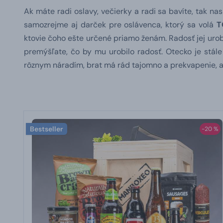
Ak máte radi oslavy, večierky a radi sa bavíte, tak n
samozrejme aj darček pre oslávenca, ktorý sa volá
T
ktovie čoho ešte určené priamo ženám. Radosť jej urobíte
premýšľate, čo by mu urobilo radosť. Otecko je stále 
rôznym náradím, brat má rád tajomno a prekvapenie, al
Bestseller
-20 %