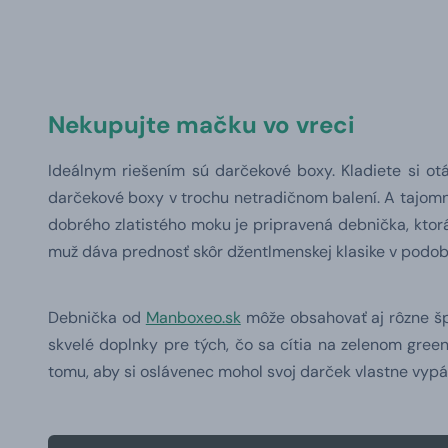
Nekupujte mačku vo vreci
Ideálnym riešením sú darčekové boxy. Kladiete si ot
darčekové boxy v trochu netradičnom balení. A tajomné
dobrého zlatistého moku je pripravená debnička, ktorá
muž dáva prednosť skôr džentlmenskej klasike v podobe
Debnička od
Manboxeo.sk
môže obsahovať aj rôzne špe
skvelé doplnky pre tých, čo sa cítia na zelenom green
tomu, aby si oslávenec mohol svoj darček vlastne vypáč