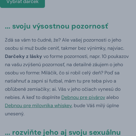
Vybrať darček
... svoju výsostnou pozornosť
Zdá sa vám to čudné, že? Ale vašej pozornosti o jeho
osobu si muž bude ceniť, takmer bez výnimky, najviac.
Darčeky z lásky
vo forme pozornosti, napr. 10 poukazov
na vašu zvýšenú pozornosť, na detailné záujem o jeho
osobu vo forme: Miláčik, čo si robil celý deň? Poď sa
natiahnuť a zapni si futbal, mám tu pre teba pivo a
obľúbené zemiačiky; ai. Vás v jeho očiach vynesú do
nebies. A keď to doplníte
Debnou pre pivárov
alebo
Debnou pre milovníka whiskey
, bude Váš milý úplne
unesený.
... rozviňte jeho aj svoju sexuálnu