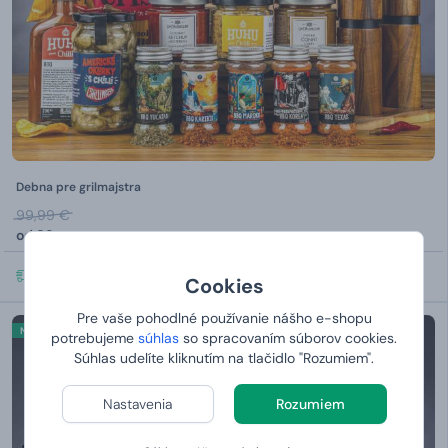
Debna pre grilmajstra
99,99 €
od
89,
90 €
U VÁS:
ZAJTRA 7. 8.
Cookies
Pre vaše pohodlné používanie nášho e-shopu
Novinka
potrebujeme
súhlas
so spracovaním súborov cookies.
Súhlas udelíte kliknutím na tlačidlo "Rozumiem".
Nastavenia
Rozumiem