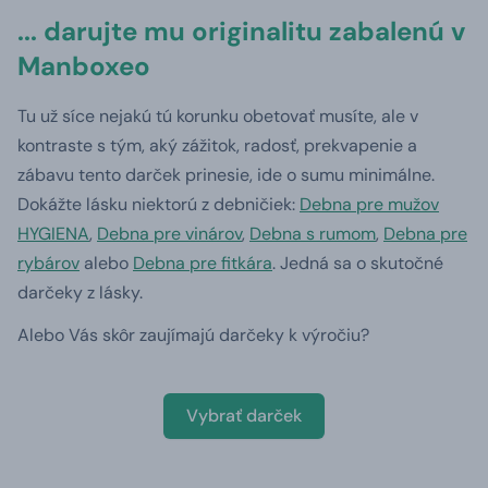
... darujte mu originalitu zabalenú v
Manboxeo
Tu už síce nejakú tú korunku obetovať musíte, ale v
kontraste s tým, aký zážitok, radosť, prekvapenie a
zábavu tento darček prinesie, ide o sumu minimálne.
Dokážte lásku niektorú z debničiek:
Debna pre mužov
HYGIENA
,
Debna pre vinárov
,
Debna s rumom
,
Debna pre
rybárov
alebo
Debna pre fitkára
. Jedná sa o skutočné
darčeky z lásky.
Alebo Vás skôr zaujímajú darčeky k výročiu?
Vybrať darček