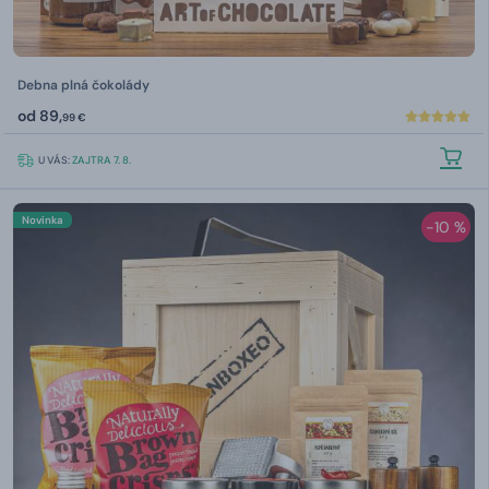
Debna plná čokolády
od
89,
99 €
U VÁS:
ZAJTRA 7. 8.
Novinka
-10 %