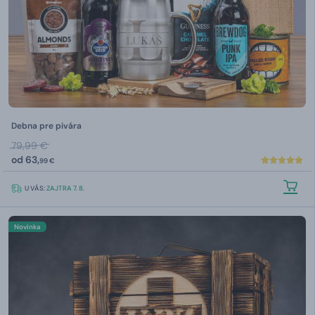
Debna pre pivára
79,99 €
od
63,
99 €
U VÁS:
ZAJTRA 7. 8.
Novinka