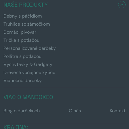
NAŠE PRODUKTY
Debny s páčidlom
Truhlice so zámočkom
Domáci pivovar
Tričká s potlačou
Personalizované darčeky
Pollitre s potlačou
Vychytávky & Gadgety
Drevené voňajúce kytice
Vianočné darčeky
VIAC O MANBOXEO
Blog o darčekoch
O nás
Kontakt
KRAJINA: