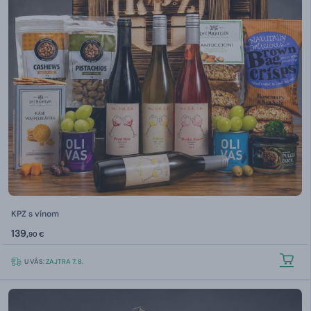
KPZ s vínom
139,
90 €
U VÁS:
ZAJTRA 7. 8.