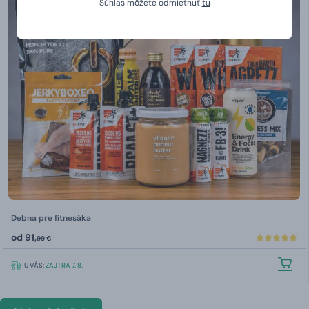
Súhlas môžete odmietnuť
tu
Debna pre fitnesáka
od
91,
99 €
U VÁS:
ZAJTRA 7. 8.