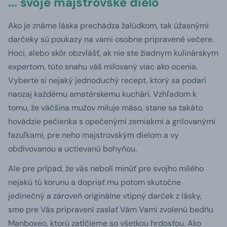
... svoje majstrovské dielo
Ako je známe láska prechádza žalúdkom, tak úžasnými
darčeky sú poukazy na vami osobne pripravené večere.
Hoci, alebo skôr obzvlášť, ak nie ste žiadnym kulinárskym
expertom, túto snahu váš milovaný viac ako ocenia.
Vyberte si nejaký jednoduchý recept, ktorý sa podarí
naozaj každému amatérskemu kuchári. Vzhľadom k
tomu, že väčšina mužov miluje mäso, stane sa takáto
hovädzie pečienka s opečenými zemiakmi a grilovanými
fazuľkami, pre neho majstrovským dielom a vy
obdivovanou a uctievanú bohyňou.
Ale pre prípad, že vás nebolí minúť pre svojho milého
nejakú tú korunu a dopriať mu potom skutočne
jedinečný a zároveň originálne vtipný darček z lásky,
sme pre Vás pripravení zaslať Vám Vami zvolenú bedňu
Manboxeo, ktorú zatlčieme so všetkou hrdosťou. Ako