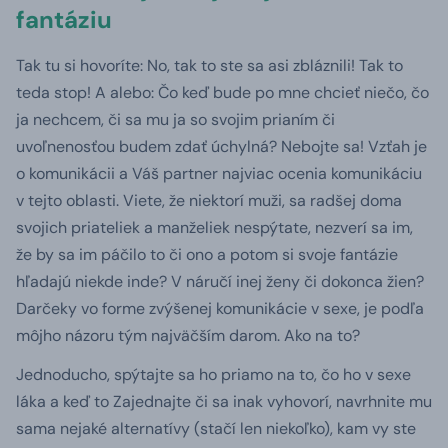
fantáziu
Tak tu si hovoríte: No, tak to ste sa asi zbláznili! Tak to
teda stop! A alebo: Čo keď bude po mne chcieť niečo, čo
ja nechcem, či sa mu ja so svojim prianím či
uvoľnenosťou budem zdať úchylná? Nebojte sa! Vzťah je
o komunikácii a Váš partner najviac ocenia komunikáciu
v tejto oblasti. Viete, že niektorí muži, sa radšej doma
svojich priateliek a manželiek nespýtate, nezverí sa im,
že by sa im páčilo to či ono a potom si svoje fantázie
hľadajú niekde inde? V náručí inej ženy či dokonca žien?
Darčeky vo forme zvýšenej komunikácie v sexe, je podľa
môjho názoru tým najväčším darom. Ako na to?
Jednoducho, spýtajte sa ho priamo na to, čo ho v sexe
láka a keď to Zajednajte či sa inak vyhovorí, navrhnite mu
sama nejaké alternatívy (stačí len niekoľko), kam vy ste