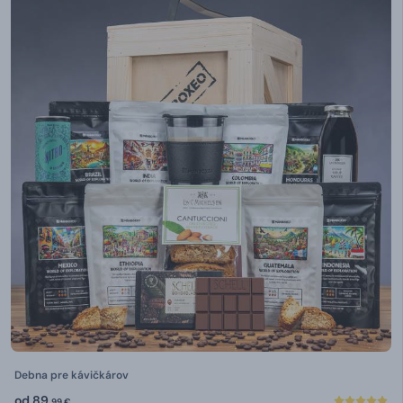
Debna pre kávičkárov
od
89,
99 €