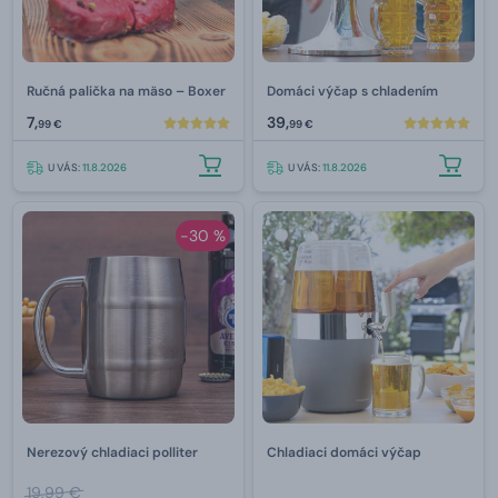
Ručná palička na mäso –⁠ Boxer
Domáci výčap s chladením
7,
39,
99 €
99 €
U VÁS:
11.8.2026
U VÁS:
11.8.2026
-30 %
Nerezový chladiaci polliter
Chladiaci domáci výčap
19,99 €