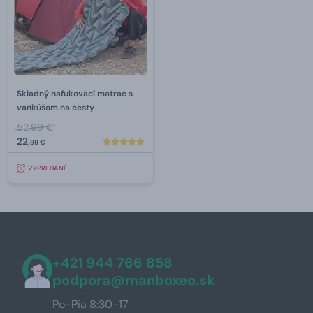
Skladný nafukovací matrac s
vankúšom na cesty
52,99 €
22,
99 €
VYPREDANÉ
+421 944 766 858
podpora@manboxeo.sk
Po-Pia 8:30-17