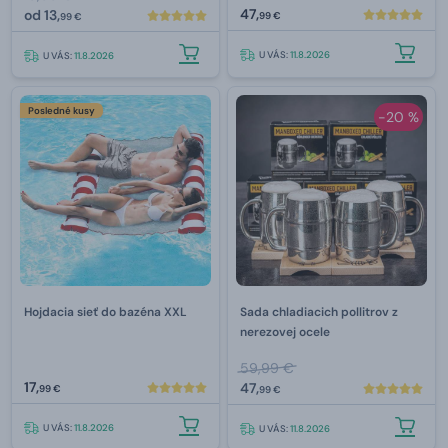
47,
od
13,
99 €
99 €
U VÁS:
11.8.2026
U VÁS:
11.8.2026
Posledné kusy
-20 %
Hojdacia sieť do bazéna XXL
Sada chladiacich pollitrov z
nerezovej ocele
59,99 €
17,
47,
99 €
99 €
U VÁS:
11.8.2026
U VÁS:
11.8.2026