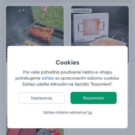
Vypredané
Cookies
Podložka na pečenie zo
Grilovacia soľná doska
Pre vaše pohodlné používanie nášho e-shopu
skleneného vlákna 2 ks
potrebujeme
súhlas
so spracovaním súborov cookies.
Súhlas udelíte kliknutím na tlačidlo "Rozumiem".
7,
od
31,
99 €
99 €
Nastavenia
Rozumiem
VYPREDANÉ
U VÁS:
11.8.2026
Súhlas môžete odmietnuť
tu
Vypredané
-57 %