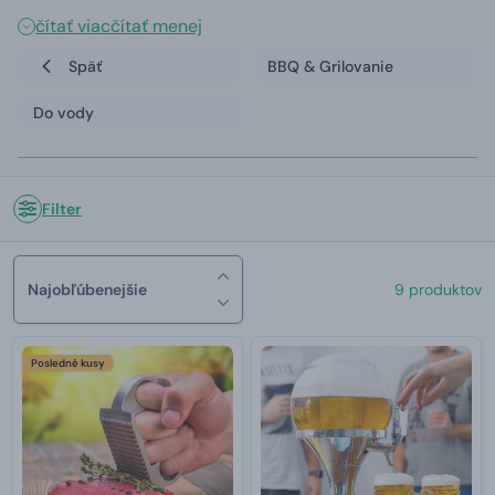
čítať viac
čítať menej
Späť
BBQ & Grilovanie
Do vody
Filter
Najobľúbenejšie
9 produktov
Posledné kusy