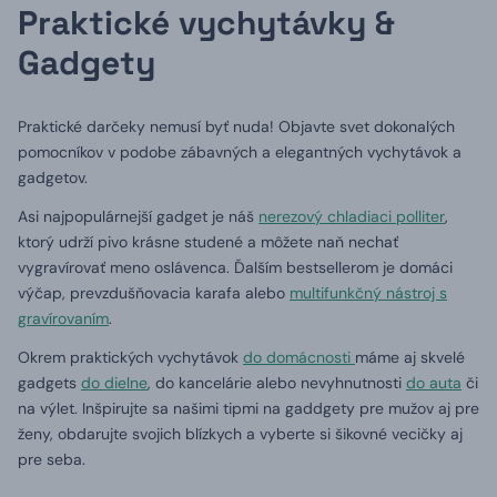
Praktické vychytávky &
Gadgety
Praktické darčeky nemusí byť nuda! Objavte svet dokonalých
pomocníkov v podobe zábavných a elegantných vychytávok a
gadgetov.
Asi najpopulárnejší gadget je náš
nerezový chladiaci polliter
,
ktorý udrží pivo krásne studené a môžete naň nechať
vygravírovať meno oslávenca. Ďalším bestsellerom je domáci
výčap, prevzdušňovacia karafa alebo
multifunkčný nástroj s
gravírovaním
.
Okrem praktických vychytávok
do domácnosti
máme aj skvelé
gadgets
do dielne
, do kancelárie alebo nevyhnutnosti
do auta
či
na výlet. Inšpirujte sa našimi tipmi na gaddgety pre mužov aj pre
ženy, obdarujte svojich blízkych a vyberte si šikovné vecičky aj
pre seba.