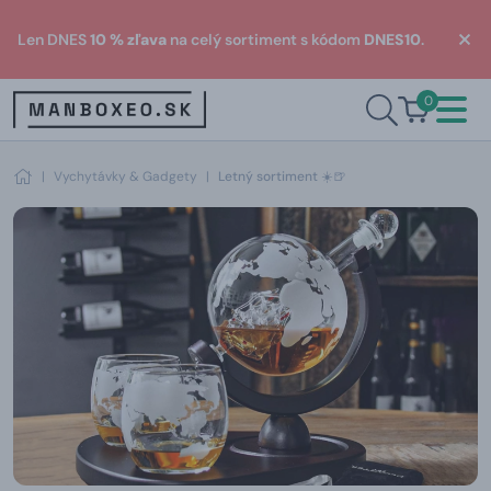
Len DNES
10 % zľava
na celý sortiment s kódom
DNES10
.
0
|
Vychytávky & Gadgety
|
Letný sortiment ☀️🍺