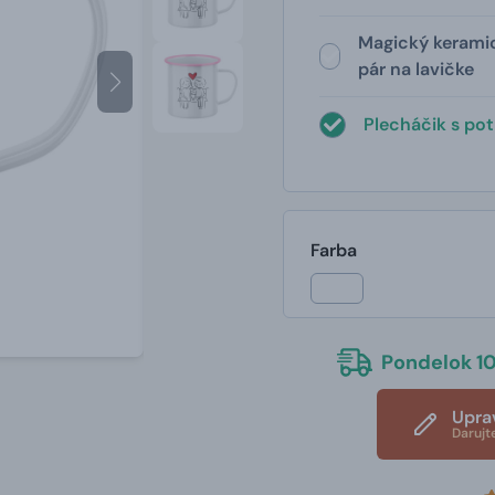
Magický kerami
pár na lavičke
Plecháčik s pot
Farba
Pondelok 10
Upra
Darujt