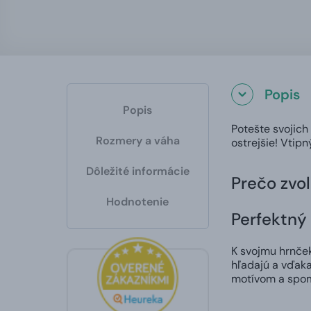
Popis
Popis
Potešte svojich
Rozmery a váha
ostrejšie! Vtip
Dôležité informácie
Prečo zvol
Hodnotenie
Perfektný 
K svojmu hrnčeku
hľadajú a vďaka
motívom a spom