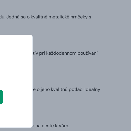
u. Jedná sa o kvalitné metalické hrnčeky s
ie. Preto sa motív pri každodennom používaní
my sa postaráme o jeho kvalitnú potlač. Ideálny
l.
ruhý deň už bude na ceste k Vám.