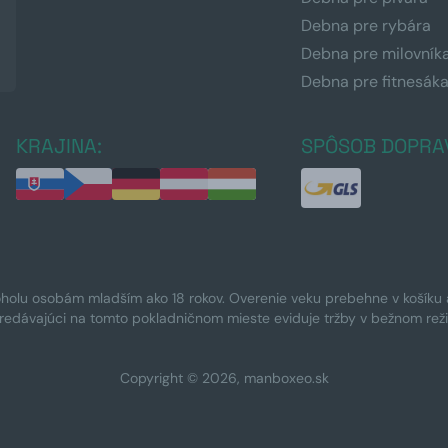
Debna pre rybára
Debna pre milovník
Debna pre fitnesák
KRAJINA:
SPÔSOB DOPRA
oholu osobám mladším ako 18 rokov. Overenie veku prebehne v košíku a 
Predávajúci na tomto pokladničnom mieste eviduje tržby v bežnom rež
Copyright © 2026, manboxeo.sk