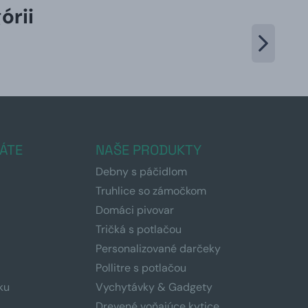
órii
ÁTE
NAŠE PRODUKTY
Debny s páčidlom
Truhlice so zámočkom
Domáci pivovar
Tričká s potlačou
Personalizované darčeky
Pollitre s potlačou
ku
Vychytávky & Gadgety
Drevené voňajúce kytice