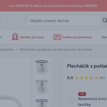
Len DNES
10 % zľava
na celý sortiment s kódom
DNES10
.
.
om
Darčeky pre ženy
Truhlice so zámočkom
Dar
 potlačou
Plecháčik s potlačou Zamilovaný pár na lavičke
Plecháčik s potla
5,0
(1×)
TIP
Keramický hrnč
lavičke