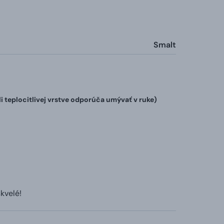
Smalt
teplocitlivej vrstve odporúča umývať v ruke)
kvelé!