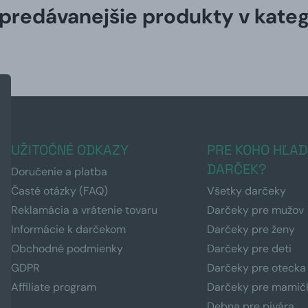
predávanejšie produkty v kateg
UŽITOČNÉ ODKAZY
PRE KOHO HĽAD
DARČEK?
Doručenie a platba
Časté otázky (FAQ)
Všetky darčeky
Reklamácia a vrátenie tovaru
Darčeky pre mužov
Informácie k darčekom
Darčeky pre ženy
Obchodné podmienky
Darčeky pre deti
GDPR
Darčeky pre otecka
Affiliate program
Darčeky pre mamič
Debna pre pivára