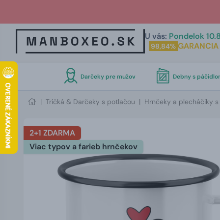
U vás:
Pondelok 10.8
GARANCIA
98,84%
Darčeky pre mužov
Debny s páčidl
|
Tričká & Darčeky s potlačou
|
Hrnčeky a plecháčiky s
2+1 ZDARMA
Viac typov a farieb hrnčekov