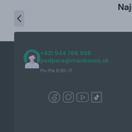
Naj
+421 944 766 858
podpora@manboxeo.sk
Po-Pia 8:30-17