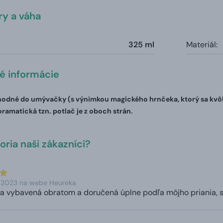
y a váha
325 ml
Materiál:
té informácie
odné do umývačky (s výnimkou magického hrnčeka, ktorý sa kvôli 
oramatická tzn. potlač je z oboch strán.
ria naši zákazníci?
. 2023 na webe Heureka
a vybavená obratom a doručená úplne podľa môjho priania, s