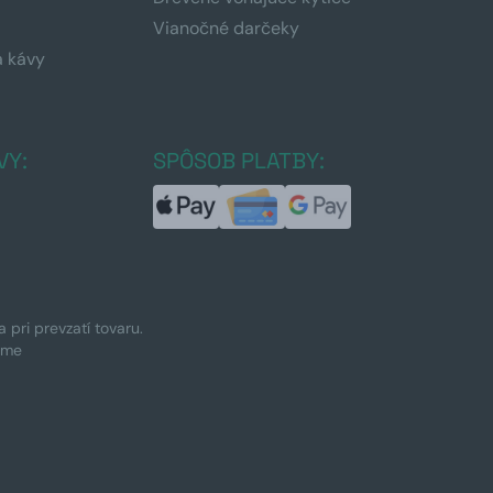
Vianočné darčeky
a kávy
a
VY:
SPÔSOB PLATBY:
pri prevzatí tovaru.
ime