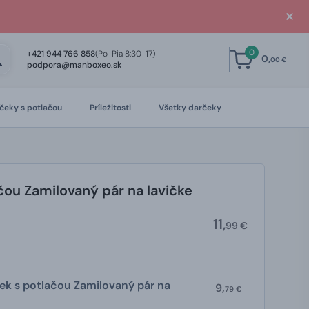
0
+421 944 766 858
(Po-Pia 8:30-17)
0,
00 €
podpora@manboxeo.sk
čeky s potlačou
Príležitosti
Všetky darčeky
čou Zamilovaný pár na lavičke
11,
99 €
ek s potlačou Zamilovaný pár na
9,
79 €