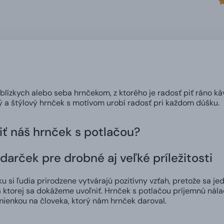
 blízkych alebo seba hrnčekom, z ktorého je radosť piť ráno ká
ný a štýlový hrnček s motívom urobí radosť pri každom dúšku.
iť náš hrnček s potlačou?
darček pre drobné aj veľké príležitosti
 si ľudia prirodzene vytvárajú pozitívny vzťah, pretože sa jed
 ktorej sa dokážeme uvoľniť. Hrnček s potlačou príjemnú nál
ienkou na človeka, ktorý nám hrnček daroval.