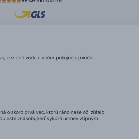
98%
Heureka
(2431×)
vu, cez deň vodu a večer pokojne aj niečo
ná o skoro prvá vec, ktorú ráno naše oči zúfalo
adu ešte znásobí, keď vykúzli úsmev vtipným