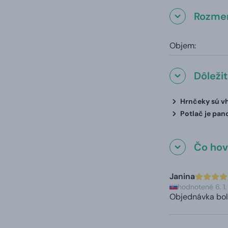
Rozmer
Objem:
Dôleži
Hrnčeky sú vh
Potlač je pan
Čo hovo
Janina
hodnotené 6. 1
Objednávka bol