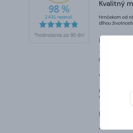
Kvalitný m
Hrnčekom od nás
dlhou životnosť
Precízne 
Tlač samotného 
hrnčeka neošúp
Vlastný di
Ľahko a rýchlo 
spôsob, ako nie
Doručenie
A to vrátane va