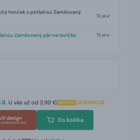
cký hrnček s potlačou Zamilovaný
11,
99 €
11,
lačou Zamilovaný pár na lavičke
99 €
.8.
U vás už od 3,99 €
GARANCIA
98,84%
viť design
Do košíka
e jedinečný dar