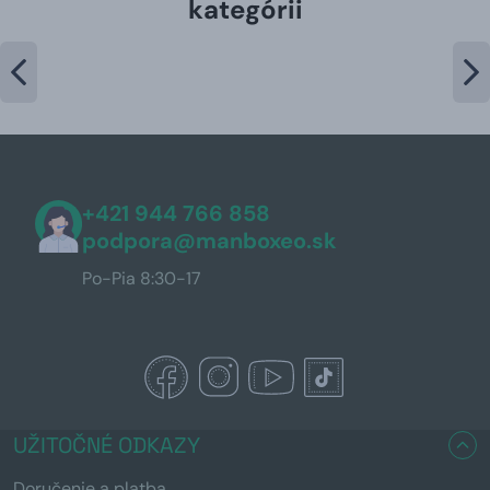
kategórii
+421 944 766 858
podpora@manboxeo.sk
Po-Pia 8:30-17
UŽITOČNÉ ODKAZY
Doručenie a platba