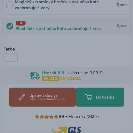
Magický keramický hrnček s potlačou Kafe
11,
99 €
zachraňuje životy
TIP
11,
99 €
Plecháčik s potlačou Kafe zachraňuje životy
Farba
Utorok 11.8.
U vás už od 3,99 €
98,23%
GARANCIA
Upraviť design
Do košíka
Darujte jedinečný dar
98%
Heureka
(2431×)