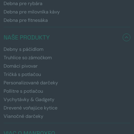
Debna pre rybára
Debna pre milovníka kávy
Debna pre fitnesáka
NAŠE PRODUKTY
Debny s páčidlom
Truhlice so zámočkom
Domáci pivovar
Tričká s potlačou
Personalizované darčeky
Pollitre s potlačou
Vychytávky & Gadgety
Drevené voňajúce kytice
Vianočné darčeky
VIAC O MANBOXEO