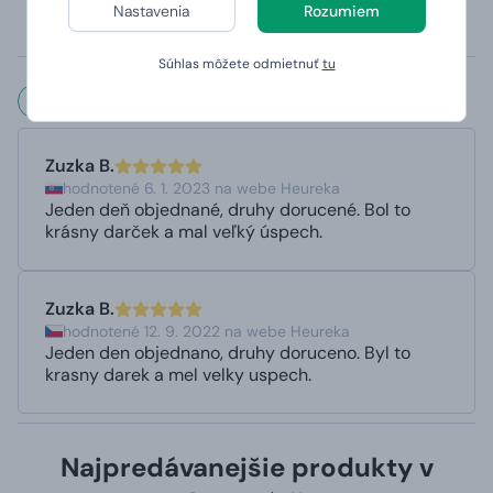
Nastavenia
Rozumiem
odporúča umývať v ruke)
Potlač je panoramatická tzn. potlač je z oboch strán.
Súhlas môžete odmietnuť
tu
Čo hovoria naši zákazníci?
Zuzka B.
hodnotené 6. 1. 2023 na webe Heureka
Jeden deň objednané, druhy dorucené. Bol to
krásny darček a mal veľký úspech.
Zuzka B.
hodnotené 12. 9. 2022 na webe Heureka
Jeden den objednano, druhy doruceno. Byl to
krasny darek a mel velky uspech.
Najpredávanejšie produkty v