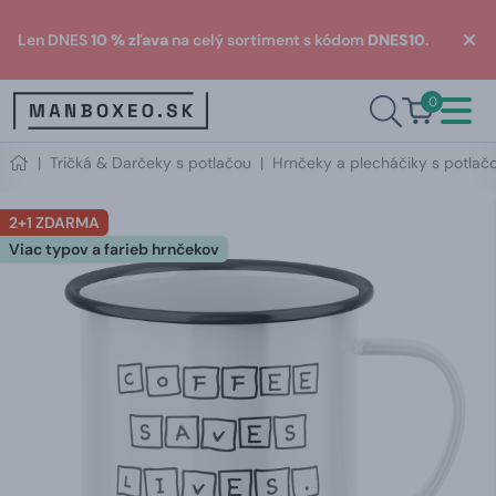
Len DNES
10 % zľava
na celý sortiment s kódom
DNES10
.
0
|
Tričká & Darčeky s potlačou
|
Hrnčeky a plecháčiky s potlač
2+1 ZDARMA
Viac typov a farieb hrnčekov