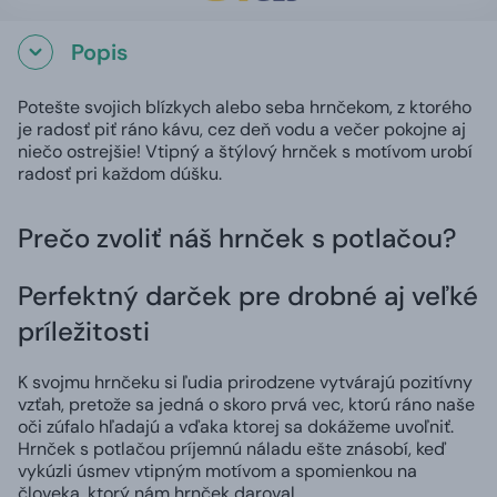
Popis
Potešte svojich blízkych alebo seba hrnčekom, z ktorého
je radosť piť ráno kávu, cez deň vodu a večer pokojne aj
niečo ostrejšie! Vtipný a štýlový hrnček s motívom urobí
radosť pri každom dúšku.
Prečo zvoliť náš hrnček s potlačou?
Perfektný darček pre drobné aj veľké
príležitosti
K svojmu hrnčeku si ľudia prirodzene vytvárajú pozitívny
vzťah, pretože sa jedná o skoro prvá vec, ktorú ráno naše
oči zúfalo hľadajú a vďaka ktorej sa dokážeme uvoľniť.
Hrnček s potlačou príjemnú náladu ešte znásobí, keď
vykúzli úsmev vtipným motívom a spomienkou na
človeka, ktorý nám hrnček daroval.