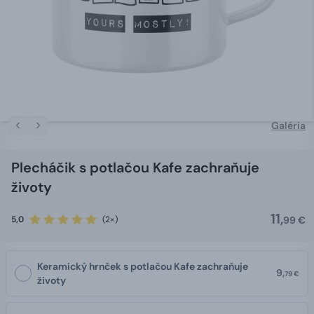
Galéria
Plecháčik s potlačou Kafe zachraňuje
životy
11,
5,0
(2×)
99 €
Keramický hrnček s potlačou Kafe zachraňuje
9,
79 €
životy