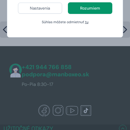
Najpredávanejšie produkty v
Nastavenia
Rozumiem
kategórii
Súhlas môžete odmietnuť
tu
+421 944 766 858
podpora@manboxeo.sk
Po-Pia 8:30-17
UŽITOČNÉ ODKAZY