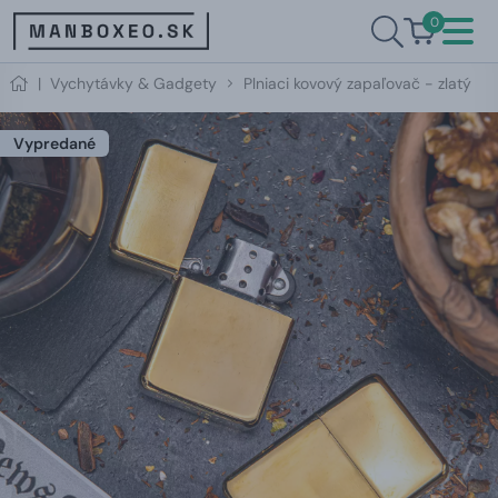
0
|
Vychytávky & Gadgety
Plniaci kovový zapaľovač - zlatý
Vypredané