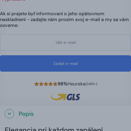
Ak si prajete byť informovaní o jeho opätovnom
naskladnení - zadajte nám prosím svoj e-mail a my sa vám
ozveme:
Zadať e-mail
98%
Heureka
(2431×)
Popis
Elegancia pri každom zapálení