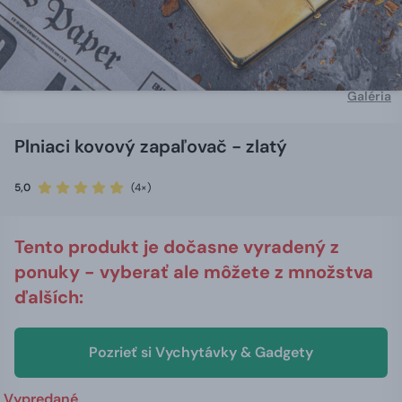
Galéria
Plniaci kovový zapaľovač - zlatý
5,0
(4×)
Tento produkt je dočasne vyradený z
ponuky - vyberať ale môžete z množstva
ďalších:
Pozrieť si Vychytávky & Gadgety
Vypredané